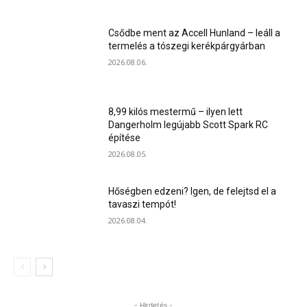
Csődbe ment az Accell Hunland – leáll a
termelés a tószegi kerékpárgyárban
2026.08.06.
8,99 kilós mestermű – ilyen lett
Dangerholm legújabb Scott Spark RC
építése
2026.08.05.
Hőségben edzeni? Igen, de felejtsd el a
tavaszi tempót!
2026.08.04.
- Hirdetés -