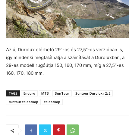
Az új Durolux elérhető 29″-os és 27,5″-os verzióban is,
így mindenki megtalálhatja a számítását a Duroluxban, a
29-es modell rugóútja 150, 160, 170 mm, míg a 27,5″-es
160, 170, 180 mm.
TAGS
Enduro
MTB
SunTour
Suntour Durolux r2c2
suntour teleszkóp
teleszkóp