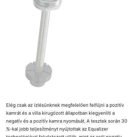
Elég csak az ízlésünknek megfelelően felfújni a pozitív
kamrát és a villa kirugózott állapotban kiegyenlíti a
negatív és a pozitív kamra nyomását. A tesztek során 30
%-kal jobb teljesítményt nyújtottak az Equalizer
technológiával felvértezett villák, mint az acél negatív