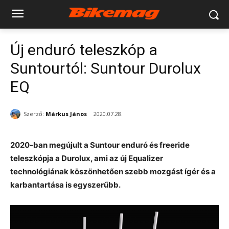
Új enduró teleszkóp a
Suntourtól: Suntour Durolux
EQ
Szerző:
Márkus János
2020.07.28.
2020-ban megújult a Suntour enduró és freeride
teleszkópja a Durolux, ami az új Equalizer
technológiának köszönhetően szebb mozgást ígér és a
karbantartása is egyszerűbb.