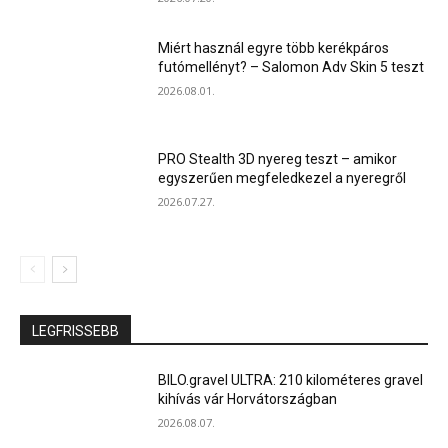
Miért használ egyre több kerékpáros
futómellényt? – Salomon Adv Skin 5 teszt
2026.08.01.
PRO Stealth 3D nyereg teszt – amikor
egyszerűen megfeledkezel a nyeregről
2026.07.27.
LEGFRISSEBB
BILO.gravel ULTRA: 210 kilométeres gravel
kihívás vár Horvátországban
2026.08.07.