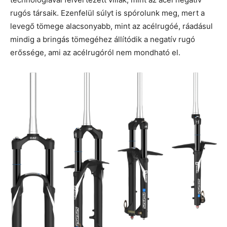
rugós társaik. Ezenfelül súlyt is spórolunk meg, mert a
levegő tömege alacsonyabb, mint az acélrugóé, ráadásul
mindig a bringás tömegéhez állítódik a negatív rugó
erőssége, ami az acélrugóról nem mondható el.