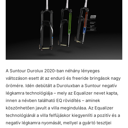
A Suntour Durolux 2020-ban néhány lényeges
változáson esett át az enduró és freeride bringások nagy
örömére. Idén debütált a Duroluxban a Suntour negatív
légkamra technológiája – mely az Equalizer nevet kapta,
innen a névben található EQ rövidítés – aminek
köszönhetően javult a villa megindulása. Az Equalizer
technológiánál a villa felfújáskor kiegyenlíti a pozitív és a
negatív légkamra nyomását, mellyel a gyártó tesztjei