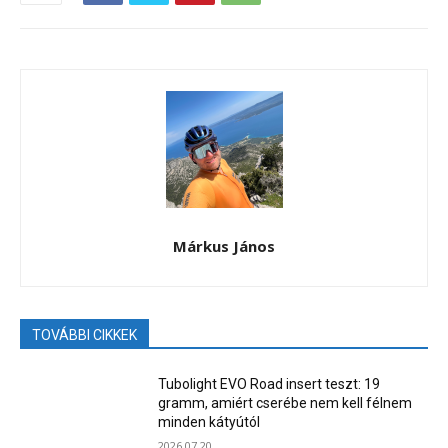
Márkus János
TOVÁBBI CIKKEK
Tubolight EVO Road insert teszt: 19
gramm, amiért cserébe nem kell félnem
minden kátyútól
2026.07.20.