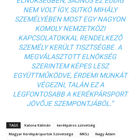
ELNÖKSÉGBEN, SAJNOS EZ EDDIG
NEM VOLT ÍGY, SUTKÓ MIHÁLY
SZEMÉLYÉBEN MOST EGY NAGYON
KOMOLY NEMZETKÖZI
KAPCSOLATOKKAL RENDELKEZŐ
SZEMÉLY KERÜLT TISZTSÉGBE. A
MEGVÁLASZTOTT ELNÖKSÉG
SZERINTEM KÉPES LESZ
EGYÜTTMŰKÖDVE, ÉRDEMI MUNKÁT
VÉGEZNI, TALÁN EZ A
LEGFONTOSABB A KERÉKPÁRSPORT
JÖVŐJE SZEMPONTJÁBÓL.”
TAGS
Katona Kálmán
kerékpáros szövetség
Magyar Kerékpársportok Szövetsége
MKSz
Nagy Ádám