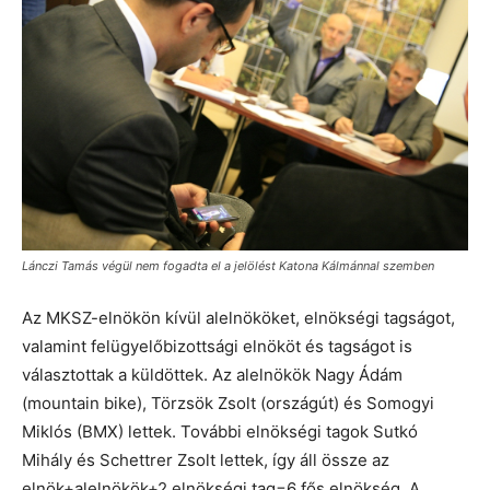
Lánczi Tamás végül nem fogadta el a jelölést Katona Kálmánnal szemben
Az MKSZ-elnökön kívül alelnököket, elnökségi tagságot,
valamint felügyelőbizottsági elnököt és tagságot is
választottak a küldöttek. Az alelnökök Nagy Ádám
(mountain bike), Törzsök Zsolt (országút) és Somogyi
Miklós (BMX) lettek. További elnökségi tagok Sutkó
Mihály és Schettrer Zsolt lettek, így áll össze az
elnök+alelnökök+2 elnökségi tag=6 fős elnökség. A