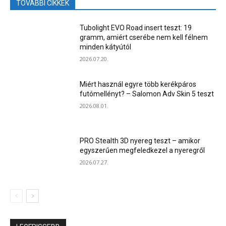
TOVÁBBI CIKKEK
Tubolight EVO Road insert teszt: 19
gramm, amiért cserébe nem kell félnem
minden kátyútól
2026.07.20.
Miért használ egyre több kerékpáros
futómellényt? – Salomon Adv Skin 5 teszt
2026.08.01.
PRO Stealth 3D nyereg teszt – amikor
egyszerűen megfeledkezel a nyeregről
2026.07.27.