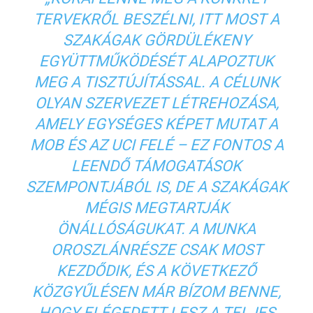
TERVEKRŐL BESZÉLNI, ITT MOST A
SZAKÁGAK GÖRDÜLÉKENY
EGYÜTTMŰKÖDÉSÉT ALAPOZTUK
MEG A TISZTÚJÍTÁSSAL. A CÉLUNK
OLYAN SZERVEZET LÉTREHOZÁSA,
AMELY EGYSÉGES KÉPET MUTAT A
MOB ÉS AZ UCI FELÉ – EZ FONTOS A
LEENDŐ TÁMOGATÁSOK
SZEMPONTJÁBÓL IS, DE A SZAKÁGAK
MÉGIS MEGTARTJÁK
ÖNÁLLÓSÁGUKAT. A MUNKA
OROSZLÁNRÉSZE CSAK MOST
KEZDŐDIK, ÉS A KÖVETKEZŐ
KÖZGYŰLÉSEN MÁR BÍZOM BENNE,
HOGY ELÉGEDETT LESZ A TELJES