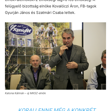
felügyelő bizottság elnöke Kovalóczi Áron, FB-tagok
Gyurján János és Szatmári Csaba lettek.
Katona Kálmán – új MKSZ-elnök
„KORAI LENNE MÉG A KONKRÉT