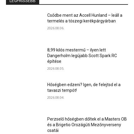
LEGFRISSEBB
Csődbe ment az Accell Hunland – leáll a
termelés a tószegi kerékpárgyárban
2026.08.06.
8,99 kilós mestermű – ilyen lett
Dangerholm legújabb Scott Spark RC
építése
2026.08.05.
Hőségben edzeni? Igen, de felejtsd el a
tavaszi tempót!
2026.08.04.
Perzselő hőségben dőltek el a Masters OB
és a Brigetio Országúti Mezőnyverseny
csatái