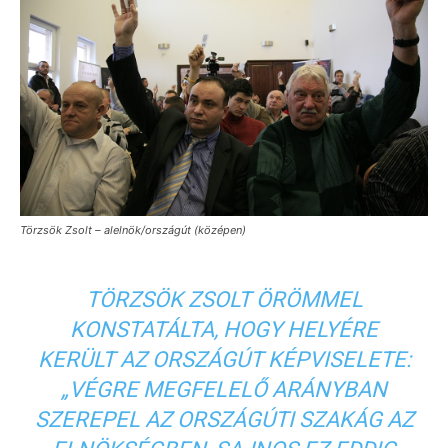
Törzsök Zsolt – alelnök/országút (középen)
TÖRZSÖK ZSOLT ÖRÖMMEL
KONSTATÁLTA, HOGY HELYÉRE
KERÜLT AZ ORSZÁGÚT KÉPVISELETE:
„VÉGRE MEGFELELŐ ARÁNYBAN
SZEREPEL AZ ORSZÁGÚTI SZAKÁG AZ