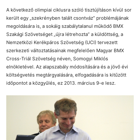
A következő olimpiai ciklusra szóló tisztújításon kívül sor
került egy „szekrényben talált csontváz” problémájának
megoldására is, a sokáig szabálytalanul működő BMX
Szakági Szövetséget „újra létrehozta” a küldöttség, a
Nemzetközi Kerékpáros Szövetség (UCI) tervezett
szerkezeti változtatásainak megfelelően Magyar BMX
Cross-Triál Szövetség néven, Somogyi Miklós
elnökletével. Az alapszabály módosítására és a jövő évi
költségvetés megtárgyalására, elfogadására is kitűzött
időpontot a közgyűlés, ez 2013. március 9-e lesz.