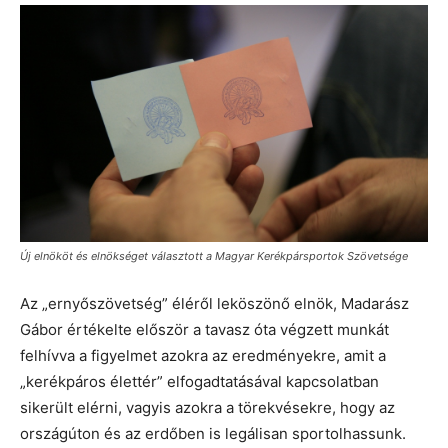
Új elnököt és elnökséget választott a Magyar Kerékpársportok Szövetsége
Az „ernyőszövetség” éléről leköszönő elnök, Madarász
Gábor értékelte először a tavasz óta végzett munkát
felhívva a figyelmet azokra az eredményekre, amit a
„kerékpáros élettér” elfogadtatásával kapcsolatban
sikerült elérni, vagyis azokra a törekvésekre, hogy az
országúton és az erdőben is legálisan sportolhassunk.