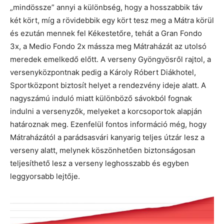
„mindössze” annyi a különbség, hogy a hosszabbik táv
két kört, míg a rövidebbik egy kört tesz meg a Mátra körül
és ezután mennek fel Kékestetőre, tehát a Gran Fondo
3x, a Medio Fondo 2x mássza meg Mátraházát az utolsó
meredek emelkedő előtt. A verseny Gyöngyösről rajtol, a
versenyközpontnak pedig a Károly Róbert Diákhotel,
Sportközpont biztosít helyet a rendezvény ideje alatt. A
nagyszámú induló miatt különböző sávokból fognak
indulni a versenyzők, melyeket a korcsoportok alapján
határoznak meg. Ezenfelül fontos információ még, hogy
Mátraházától a parádsasvári kanyarig teljes útzár lesz a
verseny alatt, melynek köszönhetően biztonságosan
teljesíthető lesz a verseny leghosszabb és egyben
leggyorsabb lejtője.