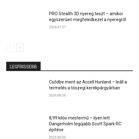
PRO Stealth 3D nyereg teszt – amikor
egyszerűen megfeledkezel a nyeregről
2026.07.27.
LEGFRISSEBB
Csődbe ment az Accell Hunland – leáll a
termelés a tószegi kerékpárgyárban
2026.08.06.
8,99 kilós mestermű – ilyen lett
Dangerholm legújabb Scott Spark RC
építése
2026.08.05.