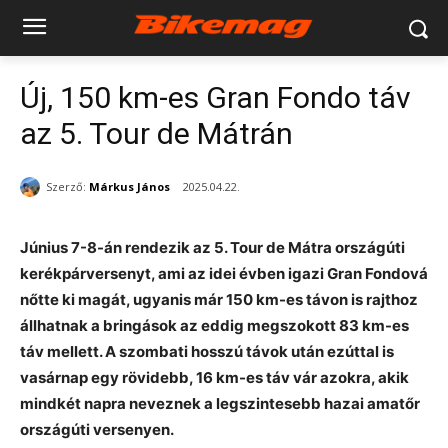
Új, 150 km-es Gran Fondo táv
az 5. Tour de Mátrán
Szerző:
Márkus János
2025.04.22.
Június 7-8-án rendezik az 5. Tour de Mátra országúti
kerékpárversenyt, ami az idei évben igazi Gran Fondová
nőtte ki magát, ugyanis már 150 km-es távon is rajthoz
állhatnak a bringások az eddig megszokott 83 km-es
táv mellett. A szombati hosszú távok után ezúttal is
vasárnap egy rövidebb, 16 km-es táv vár azokra, akik
mindkét napra neveznek a legszintesebb hazai amatőr
országúti versenyen.