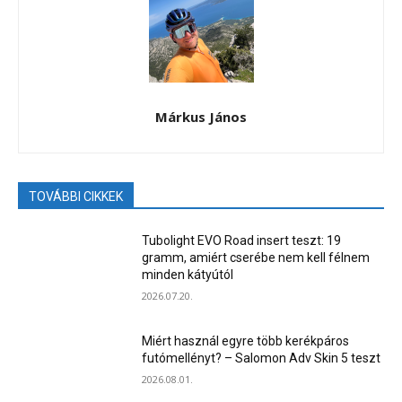
Márkus János
TOVÁBBI CIKKEK
Tubolight EVO Road insert teszt: 19
gramm, amiért cserébe nem kell félnem
minden kátyútól
2026.07.20.
Miért használ egyre több kerékpáros
futómellényt? – Salomon Adv Skin 5 teszt
2026.08.01.