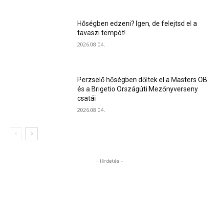
Hőségben edzeni? Igen, de felejtsd el a
tavaszi tempót!
2026.08.04.
Perzselő hőségben dőltek el a Masters OB
és a Brigetio Országúti Mezőnyverseny
csatái
2026.08.04.
- Hirdetés -