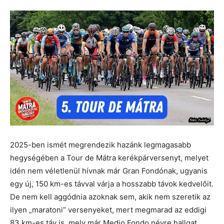
2025-ben ismét megrendezik hazánk legmagasabb
hegységében a Tour de Mátra kerékpárversenyt, melyet
idén nem véletlenül hívnak már Gran Fondónak, ugyanis
egy új, 150 km-es távval várja a hosszabb távok kedvelőit.
De nem kell aggódnia azoknak sem, akik nem szeretik az
ilyen „maratoni” versenyeket, mert megmarad az eddigi
83 km-es táv is, mely már Medio Fondo névre hallgat.