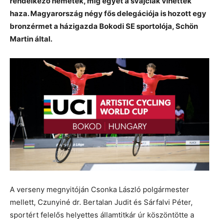
rendelkező németek, míg egyet a svájciak vihettek
haza. Magyarország négy fős delegációja is hozott egy
bronzérmet a házigazda Bokodi SE sportolója, Schön
Martin által.
A verseny megnyitóján Csonka László polgármester
mellett, Czunyiné dr. Bertalan Judit és Sárfalvi Péter,
sportért felelős helyettes államtitkár úr köszöntötte a