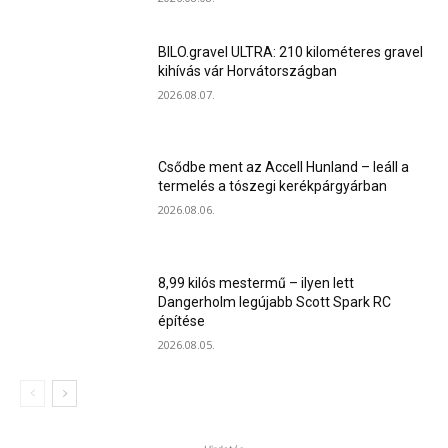
BILO.gravel ULTRA: 210 kilométeres gravel
kihívás vár Horvátországban
2026.08.07.
Csődbe ment az Accell Hunland – leáll a
termelés a tószegi kerékpárgyárban
2026.08.06.
8,99 kilós mestermű – ilyen lett
Dangerholm legújabb Scott Spark RC
építése
2026.08.05.