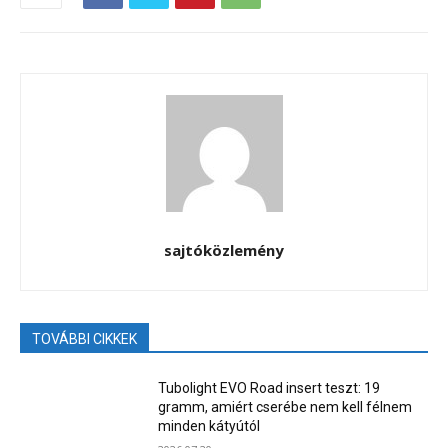
sajtóközlemény
TOVÁBBI CIKKEK
Tubolight EVO Road insert teszt: 19
gramm, amiért cserébe nem kell félnem
minden kátyútól