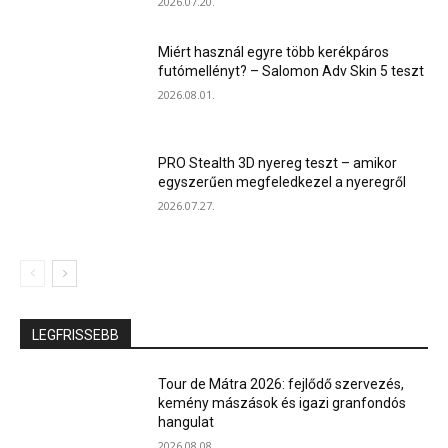
2026.07.20.
Miért használ egyre több kerékpáros
futómellényt? – Salomon Adv Skin 5 teszt
2026.08.01.
PRO Stealth 3D nyereg teszt – amikor
egyszerűen megfeledkezel a nyeregről
2026.07.27.
LEGFRISSEBB
Tour de Mátra 2026: fejlődő szervezés,
kemény mászások és igazi granfondós
hangulat
2026.08.08.