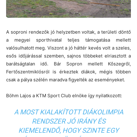
A soproni rendezők jó helyzetben voltak, a területi döntő
a megyei sporthivatal teljes támogatása mellett
valósulhatott meg. Viszont a jó háttér kevés volt a szeles,
esős időjárással szemben, sajnos többeket elriasztott a
barátságtalan idő. Bár Sopron mellett Kőszegről,
Fertőszentmiklósról is érkeztek diákok, mégis többen
csak a pálya szélén maradva figyelték az eseményeket.
Böhm Lajos a KTM Sport Club elnöke így nyilatkozott:
A MOST KIALAKÍTOTT DIÁKOLIMPIA
RENDSZER JÓ IRÁNY ÉS
KIEMELENDŐ, HOGY SZINTE EGY