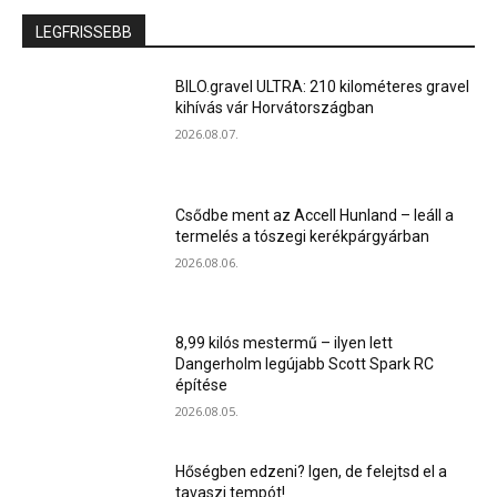
LEGFRISSEBB
BILO.gravel ULTRA: 210 kilométeres gravel
kihívás vár Horvátországban
2026.08.07.
Csődbe ment az Accell Hunland – leáll a
termelés a tószegi kerékpárgyárban
2026.08.06.
8,99 kilós mestermű – ilyen lett
Dangerholm legújabb Scott Spark RC
építése
2026.08.05.
Hőségben edzeni? Igen, de felejtsd el a
tavaszi tempót!