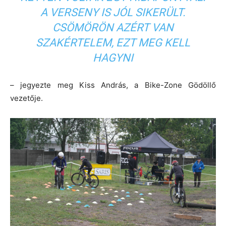
A VERSENY IS JÓL SIKERÜLT.
CSÖMÖRÖN AZÉRT VAN
SZAKÉRTELEM, EZT MEG KELL
HAGYNI
– jegyezte meg Kiss András, a Bike-Zone Gödöllő
vezetője.