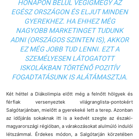
HÓNAPON BELÜL VÉGIGMEGY AZ
EGÉSZ ORSZÁGON ÉS ELJUT MINDEN
GYEREKHEZ. HA EHHEZ MÉG
NAGYOBB MARKETINGET TUDUNK
ADNI (ORSZÁGOS SZINTEN IS), AKKOR
EZ MÉG JOBB TUD LENNI. EZT A
SZEMÉLYESEN LÁTOGATOTT
ISKOLÁKBAN TÖRTÉNŐ POZITÍV
FOGADTATÁSUNK IS ALÁTÁMASZTJA.
Két héttel a Diákolimpia előtt még a felnőtt hölgyek és
férfiak versenyeztek világranglista-pontokért
Salgótarjánban, mielőtt a gyerekeké lett a terep. Azonban
az időjárás sokaknak itt is a kedvét szegte az északi-
magyarországi régióban, a várakozásokat alulmúló indulói
létszámmal. Érdekes módon, a Salgótarján körzetében