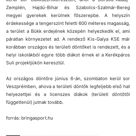
Zemplén, Hajdú-Bihar és Szabolcs-Szatmár-Bereg
megyei gyerekek kerülnek főszerepbe. A helyszín
érdekessége a tengerszint feletti 600 méteres magasság,
a terület a Bükk erdejének közepén helyezkedik el, ami
páratlan környezetet ad. A rendező Kis-Galya KSE már
korábban országos és területi döntőket is rendezett, és a
helyi iskolákból egyre több diákot érnek el a Kerékpáros
Suli projektjükön keresztül.
Az országos döntőre június 6-án, szombaton kerül sor
Veszprémben, ahova a területi döntők legfeljebb első hat
helyezettjei és a licenszes diákok (területi döntőtől
függetlenül) jutnak tovább.
forrás: bringasport.hu