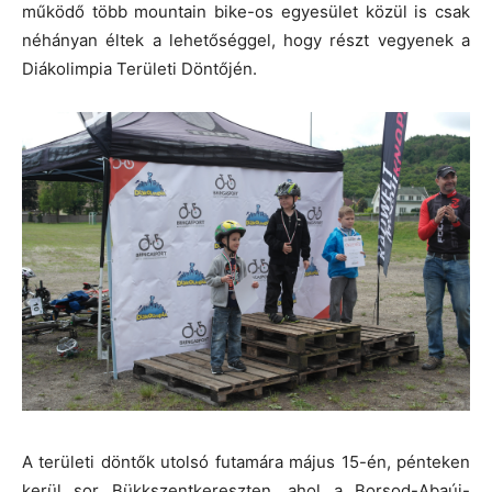
működő több mountain bike-os egyesület közül is csak
néhányan éltek a lehetőséggel, hogy részt vegyenek a
Diákolimpia Területi Döntőjén.
A területi döntők utolsó futamára május 15-én, pénteken
kerül sor Bükkszentkereszten, ahol a Borsod-Abaúj-