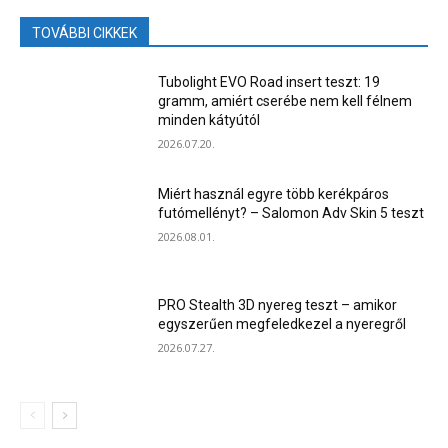
TOVÁBBI CIKKEK
Tubolight EVO Road insert teszt: 19
gramm, amiért cserébe nem kell félnem
minden kátyútól
2026.07.20.
Miért használ egyre több kerékpáros
futómellényt? – Salomon Adv Skin 5 teszt
2026.08.01.
PRO Stealth 3D nyereg teszt – amikor
egyszerűen megfeledkezel a nyeregről
2026.07.27.