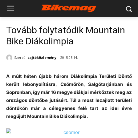
Tovább folytatódik Mountain
Bike Diákolimpia
Szerző:
sajtóközlemény
2015.05.14.
A múlt héten újabb három Diákolimpia Területi Döntő
került lebonyolításra, Csömörön, Salgótarjánban és
Sopronban, így már 16 megye diákjai mérkőztek meg az
országos döntőbe jutásért. Túl a most lezajlott területi
döntőkön már a célegyenes felé tart az idei évre
megújult Mountain Bike Diákolimpia.