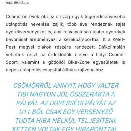
fotó: Bike Zone
Csömörön évek óta az ország egyik legeredményesebb
utánpótlás nevelése zajlik, több éve rendeznek saját
gyerekversenyeket is, ami folyamatosan újabb gyerekek
bevonását eredményezi a kerékpársportba. Itt a Kelet-
Pest megyei diákok részére rendezett Diákolimpián
vehettek részt az érdeklődők, illetve a helyi Csömör
Sport, valamint a gödöllői Bike-Zone egyesületek is
népes utánpótlás csapattal álltak a rajtvonalhoz.
CSÖMÖRRŐL ANNYIT, HOGY VALTER
TIBI NAGYON JÓL ÖSSZERAKTA A
PÁLYÁT. AZ ÜGYESSÉGI PÁLYÁT AZ
U11-BŐL CSAK EGY VERSENYZŐ
TUDTA HIBA NÉLKÜL TELJESÍTENI.
KETTEN VOLTAK EGY HIBAPONTTAL.