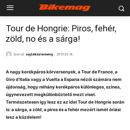
Tour de Hongrie: Piros, fehér,
zöld, no és a sárga!
Szerző:
sajtóközlemény
2019.05.18.
A nagy kerékpáros körversenyek, a Tour de France, a
Giro d’Italia vagy a Vuelta a Espana nézői számára nem
újdonság, hogy néhány kerékpáros különleges, színes,
úgynevezett megkülönböztető mezt visel.
Természetesen így lesz ez az idei Tour de Hongrie során
is: a sárga, a zöld, a piros és a fehér mezért ismét óriási
lesz a küzdelem!