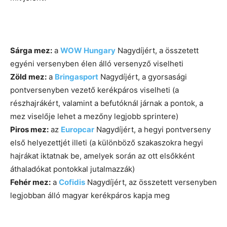
Sárga mez:
a
WOW Hungary
Nagydíjért, a összetett
egyéni versenyben élen álló versenyző viselheti
Zöld mez:
a
Bringasport
Nagydíjért, a gyorsasági
pontversenyben vezető kerékpáros viselheti (a
részhajrákért, valamint a befutóknál járnak a pontok, a
mez viselője lehet a mezőny legjobb sprintere)
Piros mez:
az
Europcar
Nagydíjért, a hegyi pontverseny
első helyezettjét illeti (a különböző szakaszokra hegyi
hajrákat iktatnak be, amelyek során az ott elsőkként
áthaladókat pontokkal jutalmazzák)
Fehér mez:
a
Cofidis
Nagydíjért, az összetett versenyben
legjobban álló magyar kerékpáros kapja meg