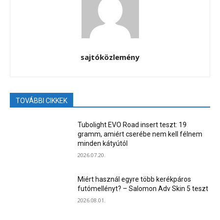
sajtóközlemény
TOVÁBBI CIKKEK
Tubolight EVO Road insert teszt: 19
gramm, amiért cserébe nem kell félnem
minden kátyútól
2026.07.20.
Miért használ egyre több kerékpáros
futómellényt? – Salomon Adv Skin 5 teszt
2026.08.01.