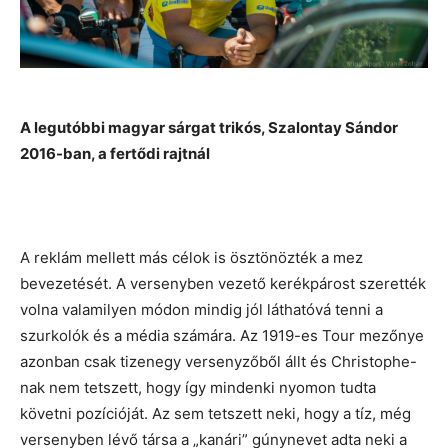
A legutóbbi magyar sárgat trikós, Szalontay Sándor
2016-ban, a fertődi rajtnál
A reklám mellett más célok is ösztönözték a mez
bevezetését. A versenyben vezető kerékpárost szerették
volna valamilyen módon mindig jól láthatóvá tenni a
szurkolók és a média számára. Az 1919-es Tour mezőnye
azonban csak tizenegy versenyzőből állt és Christophe-
nak nem tetszett, hogy így mindenki nyomon tudta
követni pozícióját. Az sem tetszett neki, hogy a tíz, még
versenyben lévő társa a „kanári” gúnynevet adta neki a