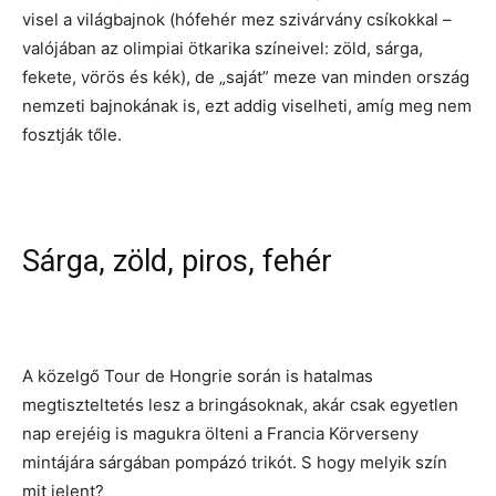
visel a világbajnok (hófehér mez szivárvány csíkokkal –
valójában az olimpiai ötkarika színeivel: zöld, sárga,
fekete, vörös és kék), de „saját” meze van minden ország
nemzeti bajnokának is, ezt addig viselheti, amíg meg nem
fosztják tőle.
Sárga, zöld, piros, fehér
A közelgő Tour de Hongrie során is hatalmas
megtiszteltetés lesz a bringásoknak, akár csak egyetlen
nap erejéig is magukra ölteni a Francia Körverseny
mintájára sárgában pompázó trikót. S hogy melyik szín
mit jelent?