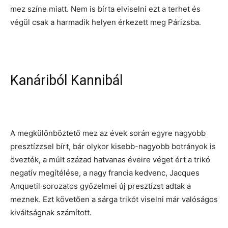
mez színe miatt. Nem is bírta elviselni ezt a terhet és
végül csak a harmadik helyen érkezett meg Párizsba.
Kanáriból Kannibál
A megkülönböztető mez az évek során egyre nagyobb
presztízzsel bírt, bár olykor kisebb-nagyobb botrányok is
övezték, a múlt század hatvanas éveire véget ért a trikó
negatív megítélése, a nagy francia kedvenc, Jacques
Anquetil sorozatos győzelmei új presztízst adtak a
meznek. Ezt követően a sárga trikót viselni már valóságos
kiváltságnak számított.