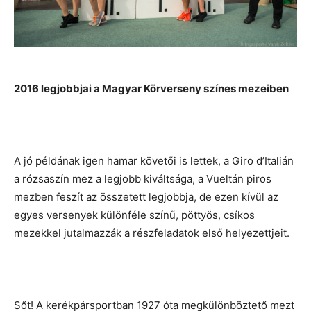
2016 legjobbjai a Magyar Körverseny színes mezeiben
A jó példának igen hamar követői is lettek, a Giro d’Italián
a rózsaszín mez a legjobb kiváltsága, a Vueltán piros
mezben feszít az összetett legjobbja, de ezen kívül az
egyes versenyek különféle színű, pöttyös, csíkos
mezekkel jutalmazzák a részfeladatok első helyezettjeit.
Sőt! A kerékpársportban 1927 óta megkülönböztető mezt