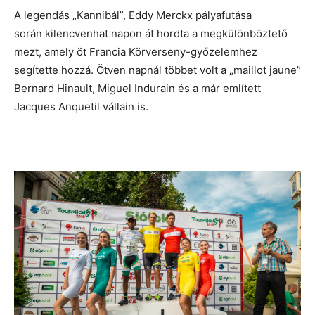
A legendás „Kannibál”, Eddy Merckx pályafutása
során kilencvenhat napon át hordta a megkülönböztető
mezt, amely öt Francia Körverseny-győzelemhez
segítette hozzá. Ötven napnál többet volt a „maillot jaune”
Bernard Hinault, Miguel Indurain és a már említett
Jacques Anquetil vállain is.