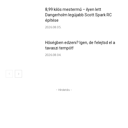
8,99 kilós mestermű – ilyen lett
Dangerholm legújabb Scott Spark RC
építése
2026.08.05.
Hőségben edzeni? Igen, de felejtsd el a
tavaszi tempót!
2026.08.04.
- Hirdetés -