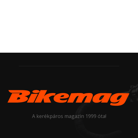
A kerékpáros magazin 1999 óta!