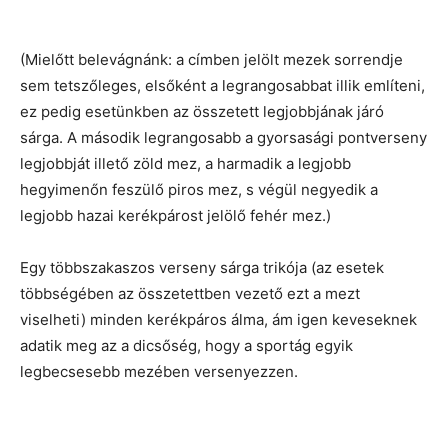
(Mielőtt belevágnánk: a címben jelölt mezek sorrendje
sem tetszőleges, elsőként a legrangosabbat illik említeni,
ez pedig esetünkben az összetett legjobbjának járó
sárga. A második legrangosabb a gyorsasági pontverseny
legjobbját illető zöld mez, a harmadik a legjobb
hegyimenőn feszülő piros mez, s végül negyedik a
legjobb hazai kerékpárost jelölő fehér mez.)
Egy többszakaszos verseny sárga trikója (az esetek
többségében az összetettben vezető ezt a mezt
viselheti) minden kerékpáros álma, ám igen keveseknek
adatik meg az a dicsőség, hogy a sportág egyik
legbecsesebb mezében versenyezzen.