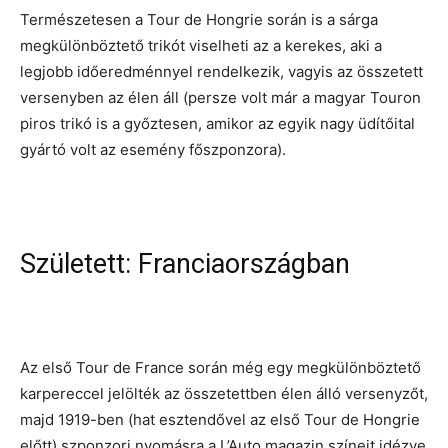
Természetesen a Tour de Hongrie során is a sárga
megkülönböztető trikót viselheti az a kerekes, aki a
legjobb időeredménnyel rendelkezik, vagyis az összetett
versenyben az élen áll (persze volt már a magyar Touron
piros trikó is a győztesen, amikor az egyik nagy üdítőital
gyártó volt az esemény főszponzora).
Született: Franciaországban
Az első Tour de France során még egy megkülönböztető
karpereccel jelölték az összetettben élen álló versenyzőt,
majd 1919-ben (hat esztendővel az első Tour de Hongrie
előtt) szponzori nyomásra a L’Auto magazin színeit idézve