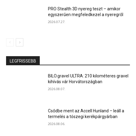
PRO Stealth 3D nyereg teszt – amikor
egyszerűen megfeledkezel a nyeregről
2026.07.27.
LEGFRISSEBB
BILO.gravel ULTRA: 210 kilométeres gravel
kihívás vár Horvátországban
2026.08.07.
Csődbe ment az Accell Hunland – leáll a
termelés a tószegi kerékpárgyárban
2026.08.06.