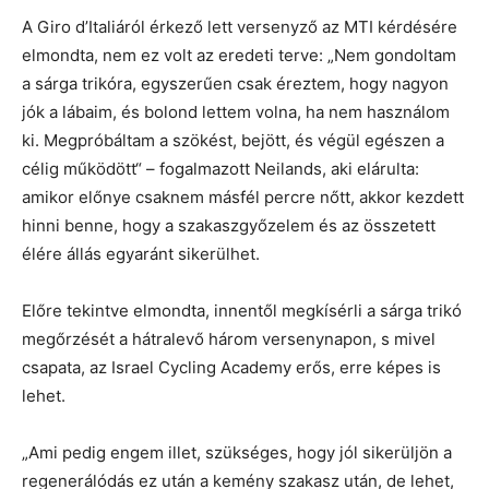
A Giro d’Italiáról érkező lett versenyző az MTI kérdésére
elmondta, nem ez volt az eredeti terve: „Nem gondoltam
a sárga trikóra, egyszerűen csak éreztem, hogy nagyon
jók a lábaim, és bolond lettem volna, ha nem használom
ki. Megpróbáltam a szökést, bejött, és végül egészen a
célig működött“ – fogalmazott Neilands, aki elárulta:
amikor előnye csaknem másfél percre nőtt, akkor kezdett
hinni benne, hogy a szakaszgyőzelem és az összetett
élére állás egyaránt sikerülhet.
Előre tekintve elmondta, innentől megkísérli a sárga trikó
megőrzését a hátralevő három versenynapon, s mivel
csapata, az Israel Cycling Academy erős, erre képes is
lehet.
„Ami pedig engem illet, szükséges, hogy jól sikerüljön a
regenerálódás ez után a kemény szakasz után, de lehet,