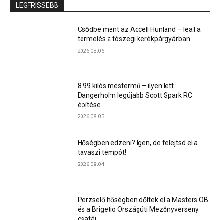
LEGFRISSEBB
Csődbe ment az Accell Hunland – leáll a
termelés a tószegi kerékpárgyárban
2026.08.06.
8,99 kilós mestermű – ilyen lett
Dangerholm legújabb Scott Spark RC
építése
2026.08.05.
Hőségben edzeni? Igen, de felejtsd el a
tavaszi tempót!
2026.08.04.
Perzselő hőségben dőltek el a Masters OB
és a Brigetio Országúti Mezőnyverseny
csatái