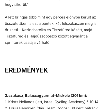
hogy sikerül.“
A lett bringás több mint egy perces előnybe került az
összetettben, s ezt a pénteki két félszakaszon meg is
őrizheti – Kazincbarcika és Tiszafüred között, majd
Tiszafüred és Hajdúszoboszló között egyaránt a
sprinterek csatája várható.
EREDMÉNYEK
2. szakasz, Balassagyarmat-Miskolc (201 km):
1. Krists Neilands (lett, Israel Cycling Academy) 5:10:14
2. Louis Bendixen (dán, Team Coop) 1:00 perc hátrány