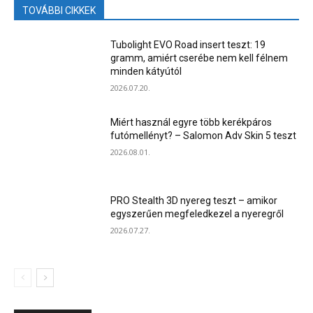
TOVÁBBI CIKKEK
Tubolight EVO Road insert teszt: 19
gramm, amiért cserébe nem kell félnem
minden kátyútól
2026.07.20.
Miért használ egyre több kerékpáros
futómellényt? – Salomon Adv Skin 5 teszt
2026.08.01.
PRO Stealth 3D nyereg teszt – amikor
egyszerűen megfeledkezel a nyeregről
2026.07.27.