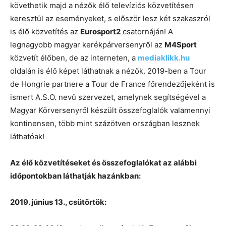
követhetik majd a nézők élő televíziós közvetítésen
keresztül az eseményeket, s először lesz két szakaszról
is élő közvetítés az
Eurosport2
csatornáján! A
legnagyobb magyar kerékpárversenyről az
M4Sport
közvetít élőben, de az interneten, a
mediaklikk.hu
oldalán is élő képet láthatnak a nézők. 2019-ben a Tour
de Hongrie partnere a Tour de France főrendezőjeként is
ismert A.S.O. nevű szervezet, amelynek segítségével a
Magyar Körversenyről készült összefoglalók valamennyi
kontinensen, több mint százötven országban lesznek
láthatóak!
Az élő közvetítéseket és összefoglalókat az alábbi
időpontokban láthatják hazánkban:
2019. június 13., csütörtök: