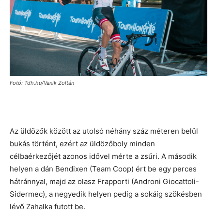
Fotó: Tdh.hu/Vanik Zoltán
Az üldözők között az utolsó néhány száz méteren belül
bukás történt, ezért az üldözőboly minden
célbaérkezőjét azonos idővel mérte a zsűri. A második
helyen a dán Bendixen (Team Coop) ért be egy perces
hátránnyal, majd az olasz Frapporti (Androni Giocattoli-
Sidermec), a negyedik helyen pedig a sokáig szökésben
lévő Zahalka futott be.