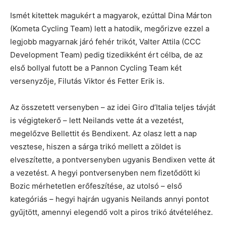
Ismét kitettek magukért a magyarok, ezúttal Dina Márton
(Kometa Cycling Team) lett a hatodik, megőrizve ezzel a
legjobb magyarnak járó fehér trikót, Valter Attila (CCC
Development Team) pedig tizedikként ért célba, de az
első bollyal futott be a Pannon Cycling Team két
versenyzője, Filutás Viktor és Fetter Erik is.
Az összetett versenyben – az idei Giro d’Italia teljes távját
is végigtekerő – lett Neilands vette át a vezetést,
megelőzve Bellettit és Bendixent. Az olasz lett a nap
vesztese, hiszen a sárga trikó mellett a zöldet is
elveszítette, a pontversenyben ugyanis Bendixen vette át
a vezetést. A hegyi pontversenyben nem fizetődött ki
Bozic mérhetetlen erőfeszítése, az utolsó – első
kategóriás – hegyi hajrán ugyanis Neilands annyi pontot
gyűjtött, amennyi elegendő volt a piros trikó átvételéhez.