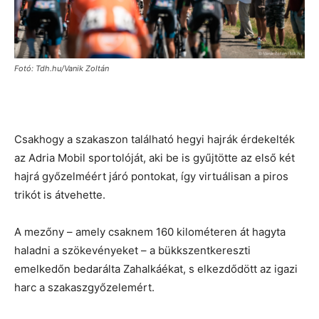
Fotó: Tdh.hu/Vanik Zoltán
Csakhogy a szakaszon található hegyi hajrák érdekelték
az Adria Mobil sportolóját, aki be is gyűjtötte az első két
hajrá győzelméért járó pontokat, így virtuálisan a piros
trikót is átvehette.
A mezőny – amely csaknem 160 kilométeren át hagyta
haladni a szökevényeket – a bükkszentkereszti
emelkedőn bedarálta Zahalkáékat, s elkezdődött az igazi
harc a szakaszgyőzelemért.