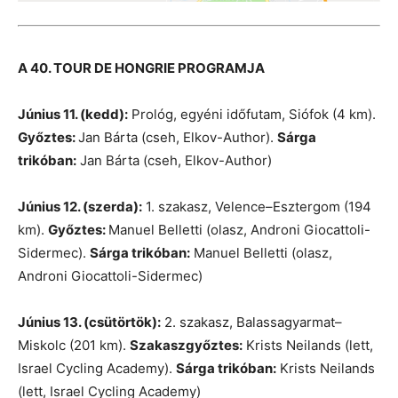
A 40. TOUR DE HONGRIE PROGRAMJA
Június 11. (kedd):
Prológ, egyéni időfutam, Siófok (4 km).
Győztes:
Jan Bárta (cseh, Elkov-Author).
Sárga
trikóban:
Jan Bárta (cseh, Elkov-Author)
Június 12. (szerda):
1. szakasz, Velence–Esztergom (194
km)
.
G
yőztes:
Manuel Belletti (olasz, Androni Giocattoli-
Sidermec).
Sárga trikóban:
Manuel Belletti (olasz,
Androni Giocattoli-Sidermec)
Június 13. (csütörtök):
2. szakasz, Balassagyarmat–
Miskolc (201 km).
Szakaszgyőztes:
Krists Neilands (lett,
Israel Cycling Academy).
Sárga trikóban:
Krists Neilands
(lett, Israel Cycling Academy)