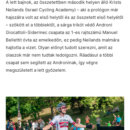
A lett bajnok, az összetettben második helyen álló Krists
Neilands (Israel Cycling Academy) – aki a prológon már
hajszálra volt az első helytől és az összetett első helyétől
– szökött el a többiektől, a sárga trikót védő Androni
Giocattoli-Sidermec csapata az 1-es rajtszámú Manuel
Bellettit óvta az emelkedőn, ez pedig Neilands malmára
hajtotta a vizet. Olyan előnyt tudott szerezni, amit az
olaszok már nem tudtak ledolgozni. Ráadásul a többi
csapat sem segített az Androninak, így végre
megszületett a lett győzelem.