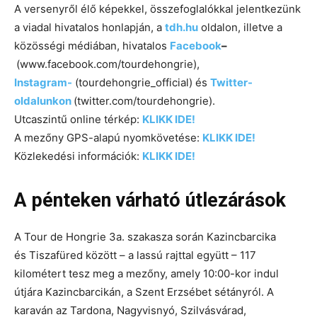
A versenyről élő képekkel, összefoglalókkal jelentkezünk
a viadal hivatalos honlapján, a
tdh.hu
oldalon, illetve a
közösségi médiában, hivatalos
Facebook
–
(www.facebook.com/tourdehongrie),
Instagram-
(tourdehongrie_official) és
Twitter-
oldalunkon
(twitter.com/tourdehongrie).
Utcaszintű online térkép:
KLIKK IDE!
A mezőny GPS-alapú nyomkövetése:
KLIKK IDE!
Közlekedési információk:
KLIKK IDE!
A pénteken várható útlezárások
A Tour de Hongrie 3a. szakasza során Kazincbarcika
és Tiszafüred között – a lassú rajttal együtt – 117
kilométert tesz meg a mezőny, amely 10:00-kor indul
útjára Kazincbarcikán, a Szent Erzsébet sétányról. A
karaván az Tardona, Nagyvisnyó, Szilvásvárad,