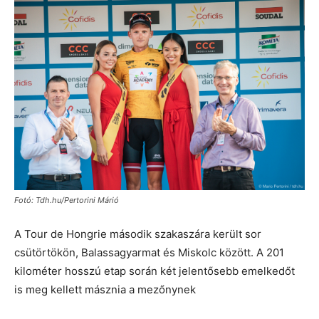
Fotó: Tdh.hu/Pertorini Márió
A Tour de Hongrie második szakaszára került sor
csütörtökön, Balassagyarmat és Miskolc között. A 201
kilométer hosszú etap során két jelentősebb emelkedőt
is meg kellett másznia a mezőnynek