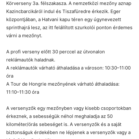
Körverseny 3a. félszakasza. A nemzetközi mezőny aznap
Kazincbarcikáról indul és Tiszafüredre érkezik. Eger
központjában, a Hatvani kapu téren egy úgynevezett
sprinthajrá lesz, az itt felállított szurkolói ponton érdemes
várni a mezőnyt.
A profi verseny előtt 30 perccel az útvonalon
reklámautók haladnak.
A reklámautók várható áthaladása a városon: 10:30–11:00
óra
A Tour de Hongrie mezőnyének várható áthaladása:
11:10–11:30 óra
A versenyzők egy mezőnyben vagy kisebb csoportokban
érkeznek, a sebességük néhol meghaladja az 50
kilométer/órás sebeséget is. A versenyzők és a saját
biztonságuk érdekében ne lépjenek a versenyzők vagy a