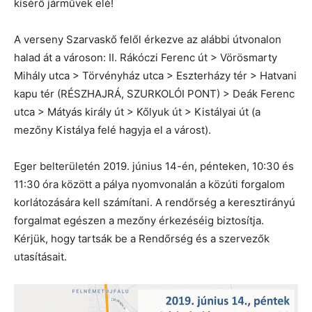
kísérő járművek elé!
A verseny Szarvaskő felől érkezve az alábbi útvonalon
halad át a városon: II. Rákóczi Ferenc út > Vörösmarty
Mihály utca > Törvényház utca > Eszterházy tér > Hatvani
kapu tér (RÉSZHAJRÁ, SZURKOLÓI PONT) > Deák Ferenc
utca > Mátyás király út > Kőlyuk út > Kistályai út (a
mezőny Kistálya felé hagyja el a várost).
Eger belterületén 2019. június 14-én, pénteken, 10:30 és
11:30 óra között a pálya nyomvonalán a közúti forgalom
korlátozására kell számítani. A rendőrség a keresztirányú
forgalmat egészen a mezőny érkezéséig biztosítja.
Kérjük, hogy tartsák be a Rendőrség és a szervezők
utasításait.