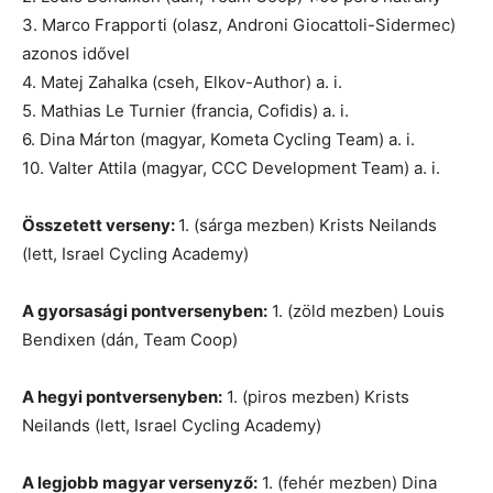
3. Marco Frapporti (olasz, Androni Giocattoli-Sidermec)
azonos idővel
4. Matej Zahalka (cseh, Elkov-Author) a. i.
5. Mathias Le Turnier (francia, Cofidis) a. i.
6. Dina Márton (magyar, Kometa Cycling Team) a. i.
10. Valter Attila (magyar, CCC Development Team) a. i.
Összetett verseny:
1. (sárga mezben) Krists Neilands
(lett, Israel Cycling Academy)
A gyorsasági pontversenyben:
1. (zöld mezben) Louis
Bendixen (dán, Team Coop)
A hegyi pontversenyben:
1. (piros mezben) Krists
Neilands (lett, Israel Cycling Academy)
A legjobb magyar versenyző:
1. (fehér mezben) Dina