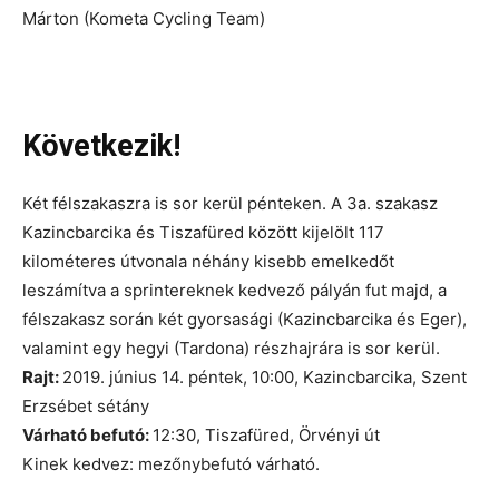
Márton (Kometa Cycling Team)
Következik!
Két félszakaszra is sor kerül pénteken. A 3a. szakasz
Kazincbarcika és Tiszafüred között kijelölt 117
kilométeres útvonala néhány kisebb emelkedőt
leszámítva a sprintereknek kedvező pályán fut majd, a
félszakasz során két gyorsasági (Kazincbarcika és Eger),
valamint egy hegyi (Tardona) részhajrára is sor kerül.
Rajt:
2019. június 14. péntek, 10:00, Kazincbarcika, Szent
Erzsébet sétány
Várható befutó:
12:30, Tiszafüred, Örvényi út
Kinek kedvez: mezőnybefutó várható.