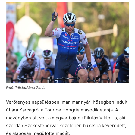
Fotó: Tdh.hu/Vanik Zoltán
Verőfényes napsütésben, már-már nyári hőségben indult
útjára Karcagról a Tour de Hongrie második etapja. A
mezőnyben ott volt a magyar bajnok Filutás Viktor is, aki
szerdán Székesfehérvár közelében bukásba keveredett,
és alaposan megütötte magát.