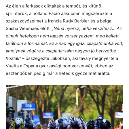
Az élen a farkasok diktálták a tempót, és kitűnő
sprinterük, a holland Fabio Jakobsen megszerezte a
szakaszgyőzelmet a francia Rudy Barbier és a belga
Sasha Weemaes előtt.
„Néha nyersz, néha veszítesz… Az
elmúlt hetekben nem igazán versenyeztem, meg kellett
találnom a formámat. Ez a nap egy igazi csapatmunka volt,
amelynek végére a csapattársaim nagyon jó helyzetbe
hoztak”
– összegezte Jakobsen, aki tavaly megnyerte a
Vuelta a Espana gyorsasági pontversenyét, ebben az
esztendőben pedig már a hetedik győzelmét aratta.