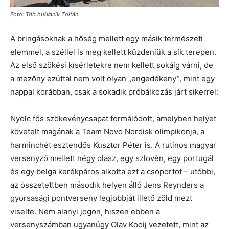
Fotó: Tdh.hu/Vanik Zoltán
A bringásoknak a hőség mellett egy másik természeti
elemmel, a széllel is meg kellett küzdeniük a sík terepen.
Az első szökési kísérletekre nem kellett sokáig várni, de
a mezőny ezúttal nem volt olyan „engedékeny”, mint egy
nappal korábban, csak a sokadik próbálkozás járt sikerrel:
Nyolc fős szökevénycsapat formálódott, amelyben helyet
követelt magának a Team Novo Nordisk olimpikonja, a
harminchét esztendős Kusztor Péter is. A rutinos magyar
versenyző mellett négy olasz, egy szlovén, egy portugál
és egy belga kerékpáros alkotta ezt a csoportot – utóbbi,
az összetettben második helyen álló Jens Reynders a
gyorsasági pontverseny legjobbját illető zöld mezt
viselte. Nem alanyi jogon, hiszen ebben a
versenyszámban ugyanúgy Olav Kooij vezetett, mint az