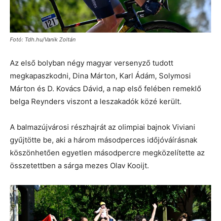
Fotó: Tdh.hu/Vanik Zoltán
Az első bolyban négy magyar versenyző tudott
megkapaszkodni, Dina Márton, Karl Ádám, Solymosi
Márton és D. Kovács Dávid, a nap első felében remeklő
belga Reynders viszont a leszakadók közé került.
A balmazújvárosi részhajrát az olimpiai bajnok Viviani
gyűjtötte be, aki a három másodperces időjóváírásnak
köszönhetően egyetlen másodpercre megközelítette az
összetettben a sárga mezes Olav Kooijt.