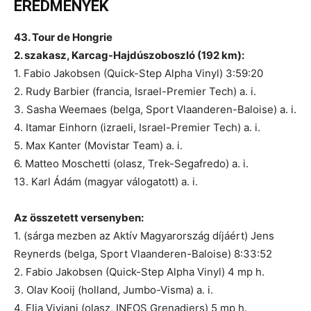
EREDMÉNYEK
43. Tour de Hongrie
2. szakasz, Karcag-Hajdúszoboszló (192 km):
1. Fabio Jakobsen (Quick-Step Alpha Vinyl) 3:59:20
2. Rudy Barbier (francia, Israel-Premier Tech) a. i.
3. Sasha Weemaes (belga, Sport Vlaanderen-Baloise) a. i.
4. Itamar Einhorn (izraeli, Israel-Premier Tech) a. i.
5. Max Kanter (Movistar Team) a. i.
6. Matteo Moschetti (olasz, Trek-Segafredo) a. i.
13. Karl Ádám (magyar válogatott) a. i.
Az összetett versenyben:
1. (sárga mezben az Aktív Magyarország díjáért) Jens
Reynerds (belga, Sport Vlaanderen-Baloise) 8:33:52
2. Fabio Jakobsen (Quick-Step Alpha Vinyl) 4 mp h.
3. Olav Kooij (holland, Jumbo-Visma) a. i.
4. Elia Viviani (olasz, INEOS Grenadiers) 5 mp h.