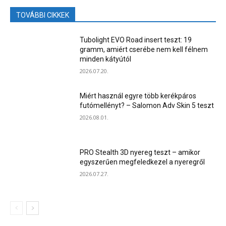
TOVÁBBI CIKKEK
Tubolight EVO Road insert teszt: 19
gramm, amiért cserébe nem kell félnem
minden kátyútól
2026.07.20.
Miért használ egyre több kerékpáros
futómellényt? – Salomon Adv Skin 5 teszt
2026.08.01.
PRO Stealth 3D nyereg teszt – amikor
egyszerűen megfeledkezel a nyeregről
2026.07.27.