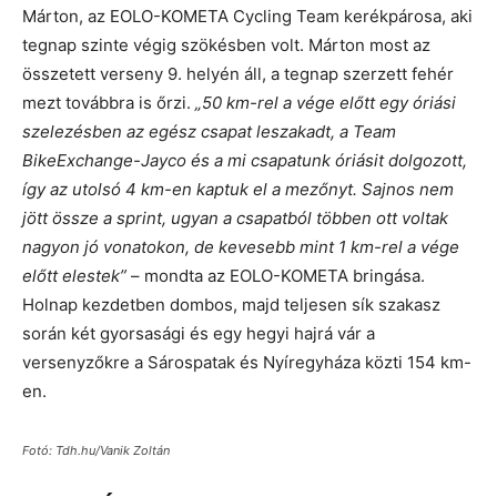
Márton, az EOLO-KOMETA Cycling Team kerékpárosa, aki
tegnap szinte végig szökésben volt. Márton most az
összetett verseny 9. helyén áll, a tegnap szerzett fehér
mezt továbbra is őrzi.
„50 km-rel a vége előtt egy óriási
szelezésben az egész csapat leszakadt, a Team
BikeExchange-Jayco és a mi csapatunk óriásit dolgozott,
így az utolsó 4 km-en kaptuk el a mezőnyt. Sajnos nem
jött össze a sprint, ugyan a csapatból többen ott voltak
nagyon jó vonatokon, de kevesebb mint 1 km-rel a vége
előtt elestek”
– mondta az EOLO-KOMETA bringása.
Holnap kezdetben dombos, majd teljesen sík szakasz
során két gyorsasági és egy hegyi hajrá vár a
versenyzőkre a Sárospatak és Nyíregyháza közti 154 km-
en.
Fotó: Tdh.hu/Vanik Zoltán