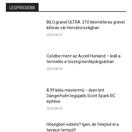
LEGFRISSEBB
BILO.gravel ULTRA: 210 kilométeres gravel
kihívás vár Horvátországban
2026.08.07.
Csődbe ment az Accell Hunland – leáll a
termelés a tószegi kerékpárgyárban
2026.08.06.
8,99 kilós mestermű – ilyen lett
Dangerholm legújabb Scott Spark RC
építése
2026.08.05.
Hőségben edzeni? Igen, de felejtsd el a
tavaszi tempót!