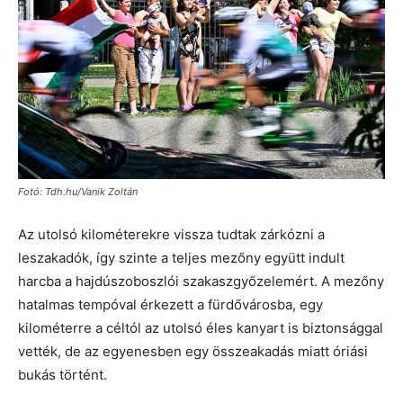
Fotó: Tdh.hu/Vanik Zoltán
Az utolsó kilométerekre vissza tudtak zárkózni a
leszakadók, így szinte a teljes mezőny együtt indult
harcba a hajdúszoboszlói szakaszgyőzelemért. A mezőny
hatalmas tempóval érkezett a fürdővárosba, egy
kilométerre a céltól az utolsó éles kanyart is biztonsággal
vették, de az egyenesben egy összeakadás miatt óriási
bukás történt.