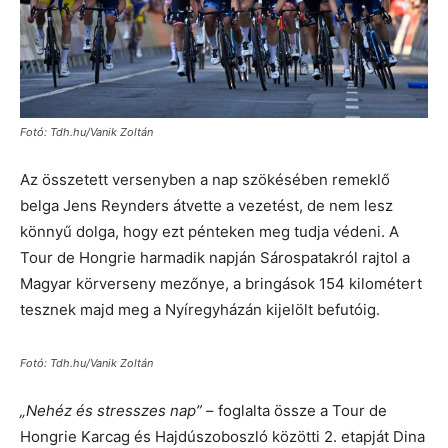
Fotó: Tdh.hu/Vanik Zoltán
Az összetett versenyben a nap szökésében remeklő
belga Jens Reynders átvette a vezetést, de nem lesz
könnyű dolga, hogy ezt pénteken meg tudja védeni. A
Tour de Hongrie harmadik napján Sárospatakról rajtol a
Magyar körverseny mezőnye, a bringások 154 kilométert
tesznek majd meg a Nyíregyházán kijelölt befutóig.
Fotó: Tdh.hu/Vanik Zoltán
„Nehéz és stresszes nap”
– foglalta össze a Tour de
Hongrie Karcag és Hajdúszoboszló közötti 2. etapját Dina