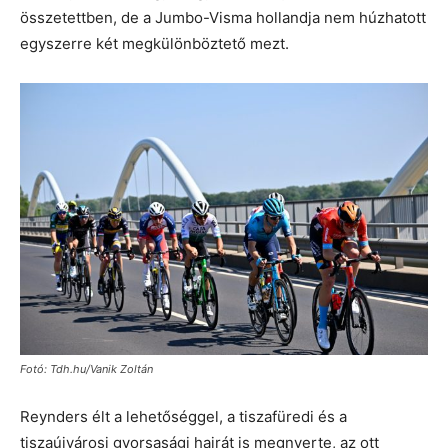
összetettben, de a Jumbo-Visma hollandja nem húzhatott
egyszerre két megkülönböztető mezt.
Fotó: Tdh.hu/Vanik Zoltán
Reynders élt a lehetőséggel, a tiszafüredi és a
tiszaújvárosi gyorsasági hajrát is megnyerte, az ott