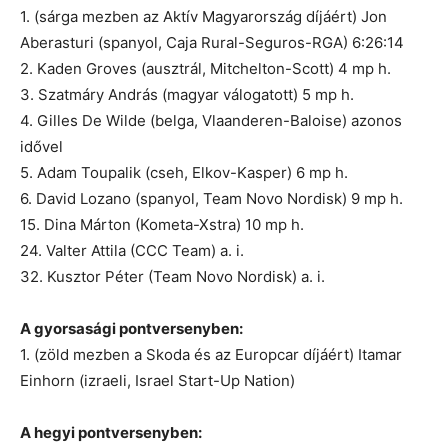
1. (sárga mezben az Aktív Magyarország díjáért) Jon
Aberasturi (spanyol, Caja Rural-Seguros-RGA) 6:26:14
2. Kaden Groves (ausztrál, Mitchelton-Scott) 4 mp h.
3. Szatmáry András (magyar válogatott) 5 mp h.
4. Gilles De Wilde (belga, Vlaanderen-Baloise) azonos
idővel
5. Adam Toupalik (cseh, Elkov-Kasper) 6 mp h.
6. David Lozano (spanyol, Team Novo Nordisk) 9 mp h.
15. Dina Márton (Kometa-Xstra) 10 mp h.
24. Valter Attila (CCC Team) a. i.
32. Kusztor Péter (Team Novo Nordisk) a. i.
A gyorsasági pontversenyben:
1. (zöld mezben a Skoda és az Europcar díjáért) Itamar
Einhorn (izraeli, Israel Start-Up Nation)
A hegyi pontversenyben: