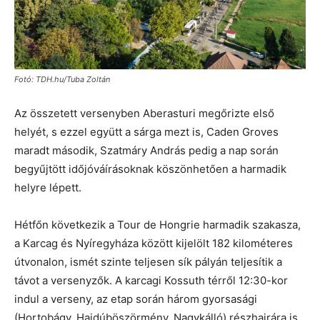
Fotó: TDH.hu/Tuba Zoltán
Az összetett versenyben Aberasturi megőrizte első
helyét, s ezzel együtt a sárga mezt is, Caden Groves
maradt második, Szatmáry András pedig a nap során
begyűjtött időjóváírásoknak köszönhetően a harmadik
helyre lépett.
Hétfőn következik a Tour de Hongrie harmadik szakasza,
a Karcag és Nyíregyháza között kijelölt 182 kilométeres
útvonalon, ismét szinte teljesen sík pályán teljesítik a
távot a versenyzők. A karcagi Kossuth térről 12:30-kor
indul a verseny, az etap során három gyorsasági
(Hortobágy, Hajdúböszörmény, Nagykálló) részhajrára is