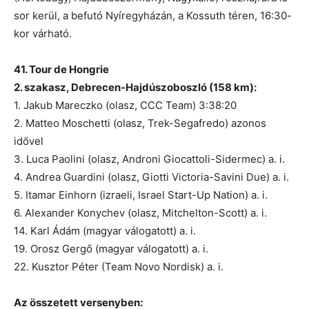
sor kerül, a befutó Nyíregyházán, a Kossuth téren, 16:30-
kor várható.
41. Tour de Hongrie
2. szakasz, Debrecen-Hajdúszoboszló (158 km):
1. Jakub Mareczko (olasz, CCC Team) 3:38:20
2. Matteo Moschetti (olasz, Trek-Segafredo) azonos
idővel
3. Luca Paolini (olasz, Androni Giocattoli-Sidermec) a. i.
4. Andrea Guardini (olasz, Giotti Victoria-Savini Due) a. i.
5. Itamar Einhorn (izraeli, Israel Start-Up Nation) a. i.
6. Alexander Konychev (olasz, Mitchelton-Scott) a. i.
14. Karl Ádám (magyar válogatott) a. i.
19. Orosz Gergő (magyar válogatott) a. i.
22. Kusztor Péter (Team Novo Nordisk) a. i.
Az összetett versenyben: