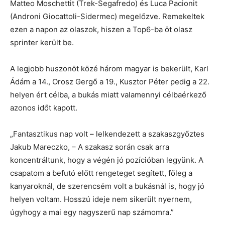
Matteo Moschettit (Trek-Segafredo) és Luca Pacionit
(Androni Giocattoli-Sidermec) megelőzve. Remekeltek
ezen a napon az olaszok, hiszen a Top6-ba öt olasz
sprinter került be.
A legjobb huszonöt közé három magyar is bekerült, Karl
Ádám a 14., Orosz Gergő a 19., Kusztor Péter pedig a 22.
helyen ért célba, a bukás miatt valamennyi célbaérkező
azonos időt kapott.
„Fantasztikus nap volt – lelkendezett a szakaszgyőztes
Jakub Mareczko, – A szakasz során csak arra
koncentráltunk, hogy a végén jó pozícióban legyünk. A
csapatom a befutó előtt rengeteget segített, főleg a
kanyaroknál, de szerencsém volt a bukásnál is, hogy jó
helyen voltam. Hosszú ideje nem sikerült nyernem,
úgyhogy a mai egy nagyszerű nap számomra.”