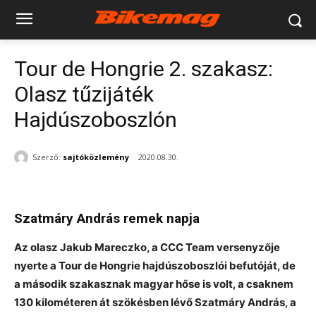
Tour de Hongrie 2. szakasz:
Olasz tűzijáték
Hajdúszoboszlón
Szerző:
sajtóközlemény
2020.08.30.
Szatmáry András remek napja
Az olasz Jakub Mareczko, a CCC Team versenyzője
nyerte a Tour de Hongrie hajdúszoboszlói befutóját, de
a második szakasznak magyar hőse is volt, a csaknem
130 kilométeren át szökésben lévő Szatmáry András, a