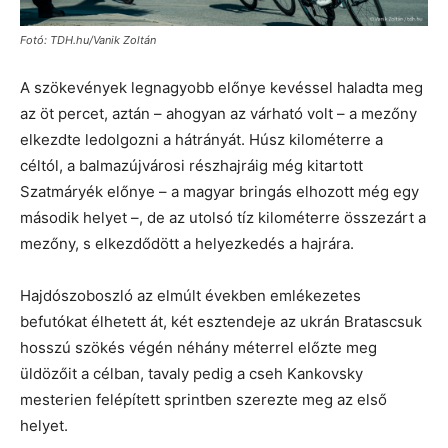
Fotó: TDH.hu/Vanik Zoltán
A szökevények legnagyobb előnye kevéssel haladta meg
az öt percet, aztán – ahogyan az várható volt – a mezőny
elkezdte ledolgozni a hátrányát. Húsz kilométerre a
céltól, a balmazújvárosi részhajráig még kitartott
Szatmáryék előnye – a magyar bringás elhozott még egy
második helyet –, de az utolsó tíz kilométerre összezárt a
mezőny, s elkezdődött a helyezkedés a hajrára.
Hajdószoboszló az elmúlt években emlékezetes
befutókat élhetett át, két esztendeje az ukrán Bratascsuk
hosszú szökés végén néhány méterrel előzte meg
üldözőit a célban, tavaly pedig a cseh Kankovsky
mesterien felépített sprintben szerezte meg az első
helyet.