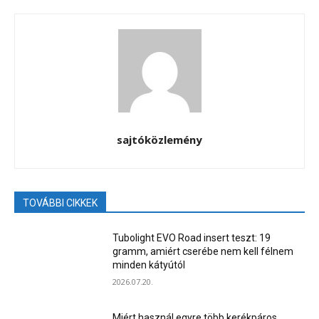
sajtóközlemény
TOVÁBBI CIKKEK
Tubolight EVO Road insert teszt: 19
gramm, amiért cserébe nem kell félnem
minden kátyútól
2026.07.20.
Miért használ egyre több kerékpáros