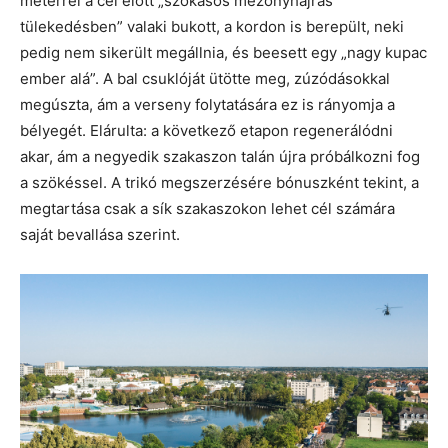
méterrel a cél előtt „szokásos mezőnyhajrás
tülekedésben” valaki bukott, a kordon is berepült, neki
pedig nem sikerült megállnia, és beesett egy „nagy kupac
ember alá”. A bal csuklóját ütötte meg, zúzódásokkal
megúszta, ám a verseny folytatására ez is rányomja a
bélyegét. Elárulta: a következő etapon regenerálódni
akar, ám a negyedik szakaszon talán újra próbálkozni fog
a szökéssel. A trikó megszerzésére bónuszként tekint, a
megtartása csak a sík szakaszokon lehet cél számára
saját bevallása szerint.