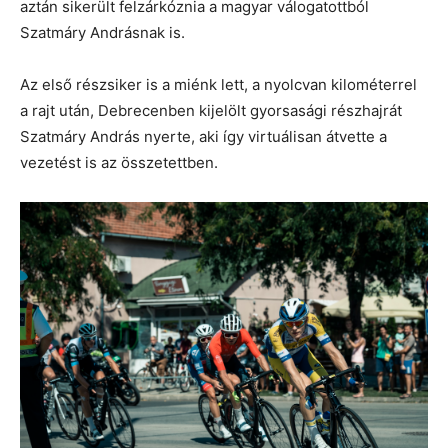
aztán sikerült felzárkóznia a magyar válogatottból
Szatmáry Andrásnak is.
Az első részsiker is a miénk lett, a nyolcvan kilométerrel
a rajt után, Debrecenben kijelölt gyorsasági részhajrát
Szatmáry András nyerte, aki így virtuálisan átvette a
vezetést is az összetettben.