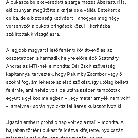
A bukásba belekeveredett a sárga mezes Aberasturi is,
aki csúnyán megütötte a karját és a vállát. Betekert a
célba, de a biztonság kedvéért – ahogyan még négy
versenyzőt a bukott bringások közül – kórházba
szállítottak kivizsgálásra.
A legjobb magyart illető fehér trikót átvevő és az
összetettben a harmadik helyre előrelépő Szatmáry
András az MTI-nek elmondta: Dér Zsolt szövetségi
kapitánnyal tervezték, hogy Palumby Zsombor vagy ő
szökni fog, ám lekéste az első szökést, így utólag kellett
felérnie, ami nehéz volt, de utána szépen tempóztak
együtt a gyilkos melegben – „egy méter árnyék nem volt”
-, amelynek során nyolc-tíz félliteres kulacsot ivott ki.
„Igazán embert próbáló nap volt ez a mai” – mondta. A
hajrában történt bukást felidézve kifejtette, nyolcszáz