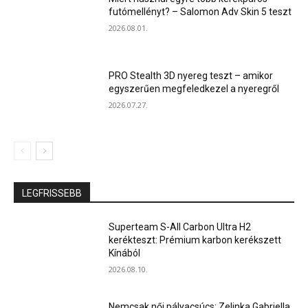
futómellényt? – Salomon Adv Skin 5 teszt
2026.08.01.
PRO Stealth 3D nyereg teszt – amikor
egyszerűen megfeledkezel a nyeregről
2026.07.27.
LEGFRISSEBB
Superteam S-All Carbon Ultra H2
kerékteszt: Prémium karbon kerékszett
Kínából
2026.08.10.
Nemcsak női pályacsúcs: Zelinka Gabriella