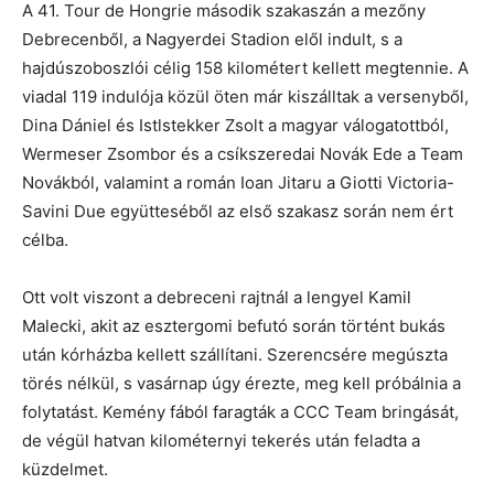
A 41. Tour de Hongrie második szakaszán a mezőny
Debrecenből, a Nagyerdei Stadion elől indult, s a
hajdúszoboszlói célig 158 kilométert kellett megtennie. A
viadal 119 indulója közül öten már kiszálltak a versenyből,
Dina Dániel és Istlstekker Zsolt a magyar válogatottból,
Wermeser Zsombor és a csíkszeredai Novák Ede a Team
Novákból, valamint a román Ioan Jitaru a Giotti Victoria-
Savini Due együtteséből az első szakasz során nem ért
célba.
Ott volt viszont a debreceni rajtnál a lengyel Kamil
Malecki, akit az esztergomi befutó során történt bukás
után kórházba kellett szállítani. Szerencsére megúszta
törés nélkül, s vasárnap úgy érezte, meg kell próbálnia a
folytatást. Kemény fából faragták a CCC Team bringását,
de végül hatvan kilométernyi tekerés után feladta a
küzdelmet.