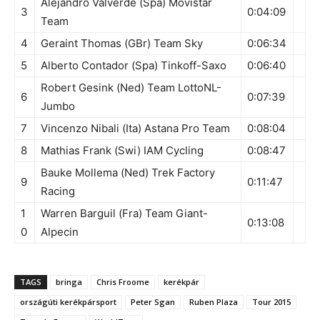
Alejandro Valverde (Spa) Movistar
3
0:04:09
Team
4
Geraint Thomas (GBr) Team Sky
0:06:34
5
Alberto Contador (Spa) Tinkoff-Saxo
0:06:40
Robert Gesink (Ned) Team LottoNL-
6
0:07:39
Jumbo
7
Vincenzo Nibali (Ita) Astana Pro Team
0:08:04
8
Mathias Frank (Swi) IAM Cycling
0:08:47
Bauke Mollema (Ned) Trek Factory
9
0:11:47
Racing
1
Warren Barguil (Fra) Team Giant-
0:13:08
0
Alpecin
TAGS
bringa
Chris Froome
kerékpár
országúti kerékpársport
Peter Sgan
Ruben Plaza
Tour 2015