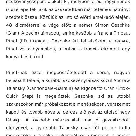
szökevénycsoport alakult ki, melyben erős hegyimenők
is szerepeltek, akik az összetettben már tetemes hátrányt
szedtek össze. Közülük az utolsó előtti emelkedő elején,
48 kilométerrel a vége előtt a német Simon Geschke
(Giant-Alpecin) támadott, amire később a francia Thibaut
Pinot (FDJ) reagált. Geschke ért fel elsőként a hegyre,
Pinot-val a nyomában, azonban a francia elrontott egy
kanyart és bukott.
Pinot-nak ezzel megpecsételődött a sorsa, nagyon
belassult lefelé, a korábbi szökevénytársak közül Andrew
Talansky (Cannondale-Garmin) és Rigoberto Uran (Etixx-
Quick Step) is megelőzték. Geschke, aki az utóbbi
szakaszokon már próbálkozott elmenésekben, vérszemet
kapott és tovább növelte perces előnyét az utolsó hegy
lábáig. A rövidebb mászás alatt már jól gazdálkodott
előnyével, a gyorsabb Talansky csak fél percre tudta
megközelíteni a célig a Giant-Alpecin menőjét, a német