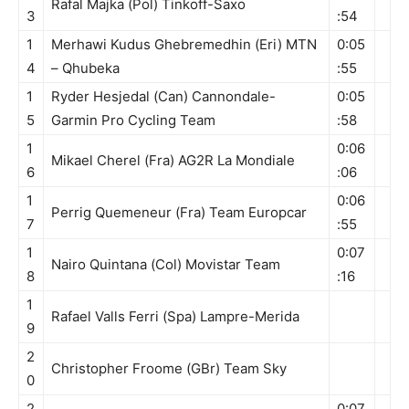
Rafal Majka (Pol) Tinkoff-Saxo
3
:54
1
Merhawi Kudus Ghebremedhin (Eri) MTN
0:05
4
– Qhubeka
:55
1
Ryder Hesjedal (Can) Cannondale-
0:05
5
Garmin Pro Cycling Team
:58
1
0:06
Mikael Cherel (Fra) AG2R La Mondiale
6
:06
1
0:06
Perrig Quemeneur (Fra) Team Europcar
7
:55
1
0:07
Nairo Quintana (Col) Movistar Team
8
:16
1
Rafael Valls Ferri (Spa) Lampre-Merida
9
2
Christopher Froome (GBr) Team Sky
0
2
0:07