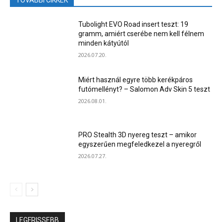
TOVÁBBI CIKKEK
Tubolight EVO Road insert teszt: 19
gramm, amiért cserébe nem kell félnem
minden kátyútól
2026.07.20.
Miért használ egyre több kerékpáros
futómellényt? – Salomon Adv Skin 5 teszt
2026.08.01.
PRO Stealth 3D nyereg teszt – amikor
egyszerűen megfeledkezel a nyeregről
2026.07.27.
LEGFRISSEBB