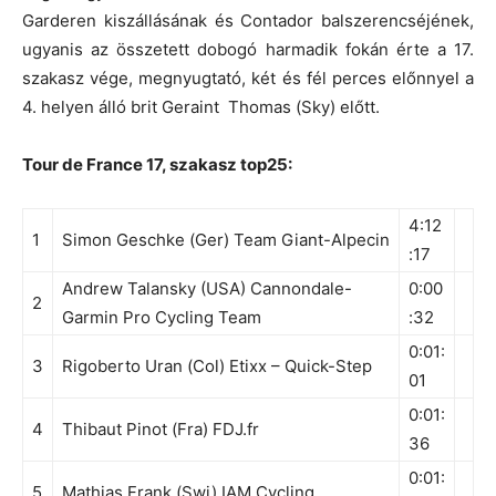
Garderen kiszállásának és Contador balszerencséjének,
ugyanis az összetett dobogó harmadik fokán érte a 17.
szakasz vége, megnyugtató, két és fél perces előnnyel a
4. helyen álló brit Geraint Thomas (Sky) előtt.
Tour de France 17, szakasz top25:
4:12
1
Simon Geschke (Ger) Team Giant-Alpecin
:17
Andrew Talansky (USA) Cannondale-
0:00
2
Garmin Pro Cycling Team
:32
0:01:
3
Rigoberto Uran (Col) Etixx – Quick-Step
01
0:01:
4
Thibaut Pinot (Fra) FDJ.fr
36
0:01:
5
Mathias Frank (Swi) IAM Cycling