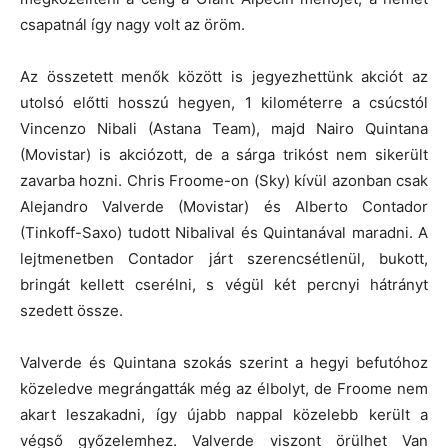
csapatnál így nagy volt az öröm.
Az összetett menők között is jegyezhettünk akciót az
utolsó előtti hosszú hegyen, 1 kilométerre a csúcstól
Vincenzo Nibali (Astana Team), majd Nairo Quintana
(Movistar) is akciózott, de a sárga trikóst nem sikerült
zavarba hozni. Chris Froome-on (Sky) kívül azonban csak
Alejandro Valverde (Movistar) és Alberto Contador
(Tinkoff-Saxo) tudott Nibalival és Quintanával maradni. A
lejtmenetben Contador járt szerencsétlenül, bukott,
bringát kellett cserélni, s végül két percnyi hátrányt
szedett össze.
Valverde és Quintana szokás szerint a hegyi befutóhoz
közeledve megrángatták még az élbolyt, de Froome nem
akart leszakadni, így újabb nappal közelebb került a
végső győzelemhez. Valverde viszont örülhet Van