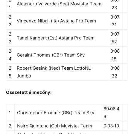
Alejandro Valverde (Spa) Movistar Team
1
:23
2
0:07
Vincenzo Nibali (Ita) Astana Pro Team
2
:31
2
0:07
Tanel Kangert (Est) Astana Pro Team
3
:52
2
0:08
Geraint Thomas (GBr) Team Sky
4
:18
2
Robert Gesink (Ned) Team LottoNL-
0:08
5
Jumbo
:32
Összetett élmezőny:
69:06:4
1
Christopher Froome (GBr) Team Sky
9
2
Nairo Quintana (Col) Movistar Team
0:03:10