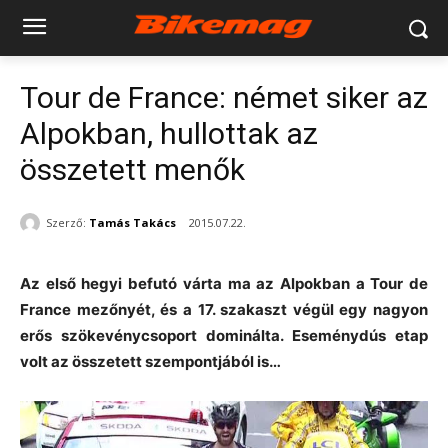
Tour de France: német siker az
Alpokban, hullottak az
összetett menők
Szerző:
Tamás Takács
2015.07.22.
Az első hegyi befutó várta ma az Alpokban a Tour de
France mezőnyét, és a 17. szakaszt végül egy nagyon
erős szökevénycsoport dominálta. Eseménydús etap
volt az összetett szempontjából is…