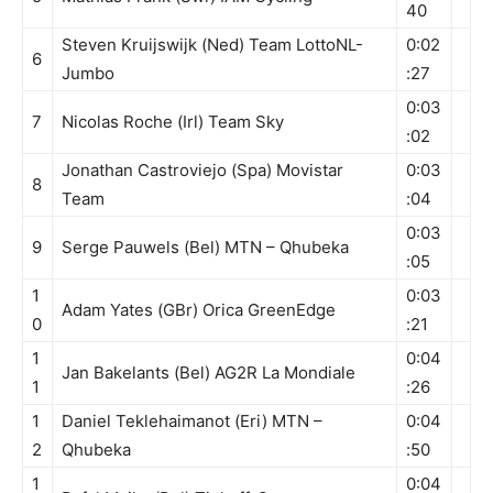
40
Steven Kruijswijk (Ned) Team LottoNL-
0:02
6
Jumbo
:27
0:03
7
Nicolas Roche (Irl) Team Sky
:02
Jonathan Castroviejo (Spa) Movistar
0:03
8
Team
:04
0:03
9
Serge Pauwels (Bel) MTN – Qhubeka
:05
1
0:03
Adam Yates (GBr) Orica GreenEdge
0
:21
1
0:04
Jan Bakelants (Bel) AG2R La Mondiale
1
:26
1
Daniel Teklehaimanot (Eri) MTN –
0:04
2
Qhubeka
:50
1
0:04