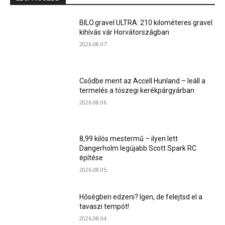
BILO.gravel ULTRA: 210 kilométeres gravel
kihívás vár Horvátországban
2026.08.07.
Csődbe ment az Accell Hunland – leáll a
termelés a tószegi kerékpárgyárban
2026.08.06.
8,99 kilós mestermű – ilyen lett
Dangerholm legújabb Scott Spark RC
építése
2026.08.05.
Hőségben edzeni? Igen, de felejtsd el a
tavaszi tempót!
2026.08.04.