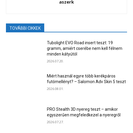
aszerk
TOVÁBBI CIKKEK
Tubolight EVO Road insert teszt: 19
gramm, amiért cserébe nem kell félnem
minden kátyútól
2026.07.20.
Miért használ egyre több kerékpáros
futómellényt? – Salomon Adv Skin 5 teszt
2026.08.01.
PRO Stealth 3D nyereg teszt – amikor
egyszerűen megfeledkezel a nyeregről
2026.07.27.