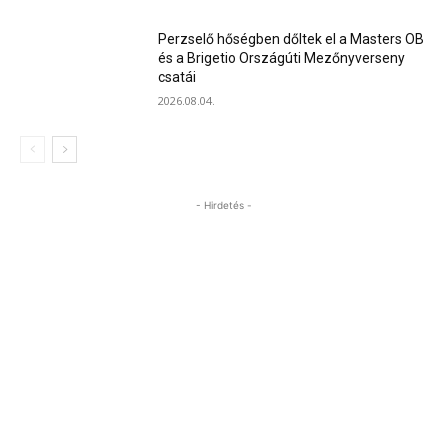
Perzselő hőségben dőltek el a Masters OB
és a Brigetio Országúti Mezőnyverseny
csatái
2026.08.04.
- Hirdetés -