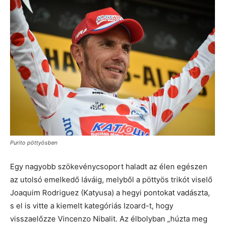
Purito pöttyösben
Egy nagyobb szökevénycsoport haladt az élen egészen
az utolsó emelkedő láváig, melyből a pöttyös trikót viselő
Joaquim Rodriguez (Katyusa) a hegyi pontokat vadászta,
s el is vitte a kiemelt kategóriás Izoard-t, hogy
visszaelőzze Vincenzo Nibalit. Az élbolyban „húzta meg