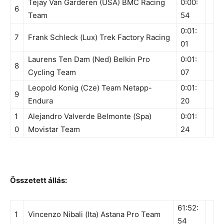
Tejay Van Garderen (USA) BMC Racing
0:00:
6
Team
54
0:01:
7
Frank Schleck (Lux) Trek Factory Racing
01
Laurens Ten Dam (Ned) Belkin Pro
0:01:
8
Cycling Team
07
Leopold Konig (Cze) Team Netapp-
0:01:
9
Endura
20
1
Alejandro Valverde Belmonte (Spa)
0:01:
0
Movistar Team
24
Összetett állás:
61:52:
1
Vincenzo Nibali (Ita) Astana Pro Team
54