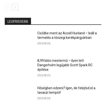
LEGFRISSEBB
Csődbe ment az Accell Hunland – leáll a
termelés a tószegi kerékpárgyárban
2026.08.06.
8,99 kilós mestermű – ilyen lett
Dangerholm legújabb Scott Spark RC
építése
2026.08.05.
Hőségben edzeni? Igen, de felejtsd el a
tavaszi tempót!
2026.08.04.