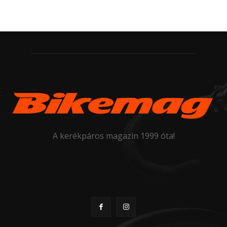
A kerékpáros magazin 1999 óta!