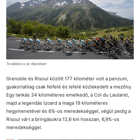
Továbbra is az Alpokban
Grenoble és Risoul között 177 kilométer volt a penzum,
gyakorlatilag csak felfelé és lefelé közlekedett a mezőny.
Egy lankás 34 kilométeres emelkedő, a Col du Lautaret,
majd a legendás Izoard a maga 19 kilométeres
hegymenetével és 6%-os meredekséggel, végül pedig a
Risoul várt a bringásokra 12,6 km hosszan, 6,9%-os
meredekséggel.