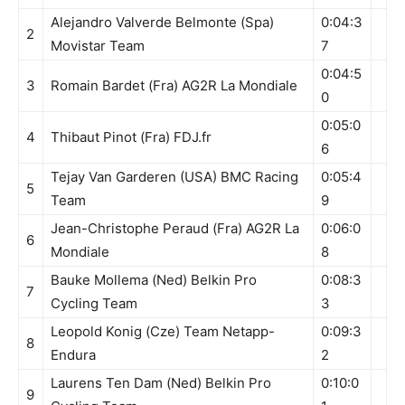
Alejandro Valverde Belmonte (Spa)
0:04:3
2
Movistar Team
7
0:04:5
3
Romain Bardet (Fra) AG2R La Mondiale
0
0:05:0
4
Thibaut Pinot (Fra)
FDJ.fr
6
Tejay Van Garderen (USA) BMC Racing
0:05:4
5
Team
9
Jean-Christophe Peraud (Fra) AG2R La
0:06:0
6
Mondiale
8
Bauke Mollema (Ned) Belkin Pro
0:08:3
7
Cycling Team
3
Leopold Konig (Cze) Team Netapp-
0:09:3
8
Endura
2
Laurens Ten Dam (Ned) Belkin Pro
0:10:0
9