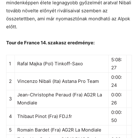
mindenképpen élete legnagyobb győzelmét aratva! Nibali
tovább növelte előnyét riválisaival szemben az
összetettben, ami már nyomasztónak mondható az Alpok
előtt.
Tour de France 14. szakasz eredménye:
5:08:
1
Rafal Majka (Pol) Tinkoff-Saxo
27
0:00:
2
Vincenzo Nibali (Ita) Astana Pro Team
24
Jean-Christophe Peraud (Fra) AG2R La
0:00:
3
Mondiale
26
0:00:
4
Thibaut Pinot (Fra) FDJ.fr
50
5
Romain Bardet (Fra) AG2R La Mondiale