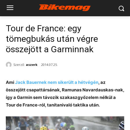
Tour de France: egy
tömegbukás után végre
összejött a Garminnak
Szerző:
aszerk
2014.07.25.
Ami
Jack Bauernek nem sikerült a hétvégén
, az
összejött csapattársának, Ramunas Navardauskas-nak,
így a Garmin sem távozik szakaszgyőzelem nélkül a
Tour de France-ról, tanítanivaló taktika után.