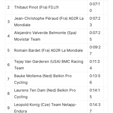
0:07:1
2
Thibaut Pinot (Fra)
FDJ.fr
0
Jean-Christophe Péraud (Fra) AG2R La
0:07:2
3
Mondiale
3
Alejandro Valverde Belmonte (Spa)
0:07:2
4
Movistar Team
5
0:09:2
5
Romain Bardet (Fra) AG2R La Mondiale
7
Tejay Van Garderen (USA) BMC Racing
0:11:3
6
Team
4
Bauke Mollema (Ned) Belkin Pro
0:13:5
7
Cycling
6
Laurens Ten Dam (Ned) Belkin Pro
0:14:1
8
Cycling
5
Leopold Konig (Cze) Team Netapp-
0:14:3
9
Endura
7