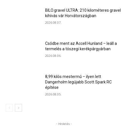
BILO.gravel ULTRA: 210 kilométeres gravel
kihívás vár Horvátországban
2026.08.07.
Csődbe ment az Accell Hunland – leáll a
termelés a tószegi kerékpárgyárban
2026.08.06.
8,99 kilós mestermű – ilyen lett
Dangerholm legújabb Scott Spark RC
építése
2026.08.05.
- Hirdetés -