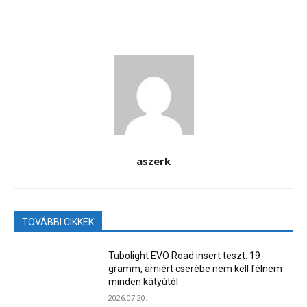
aszerk
TOVÁBBI CIKKEK
Tubolight EVO Road insert teszt: 19
gramm, amiért cserébe nem kell félnem
minden kátyútól
2026.07.20.