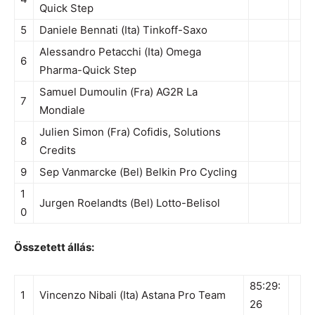
Quick Step
5
Daniele Bennati (Ita) Tinkoff-Saxo
Alessandro Petacchi (Ita) Omega
6
Pharma-Quick Step
Samuel Dumoulin (Fra) AG2R La
7
Mondiale
Julien Simon (Fra) Cofidis, Solutions
8
Credits
9
Sep Vanmarcke (Bel) Belkin Pro Cycling
1
Jurgen Roelandts (Bel) Lotto-Belisol
0
Összetett állás:
85:29:
1
Vincenzo Nibali (Ita) Astana Pro Team
26