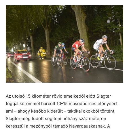
Az utolsó 15 kilométer rövid emelkedői előtt Slagter
foggal körömmel harcolt 10-15 másodperces előnyéért,
ami – ahogy később kiderült – taktikai okokból történt,
Slagter még tudott segíteni néhány száz méteren
keresztül a mezőnyből támadó Navardauskasnak. A