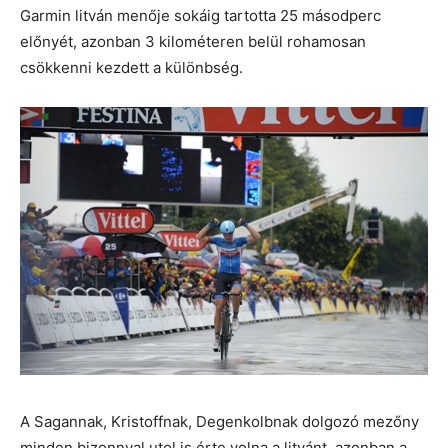
Garmin litván menője sokáig tartotta 25 másodperc
előnyét, azonban 3 kilométeren belül rohamosan
csökkenni kezdett a különbség.
A Sagannak, Kristoffnak, Degenkolbnak dolgozó mezőny
minden bizonnyal utol is érte volna a litvánt, azonban a