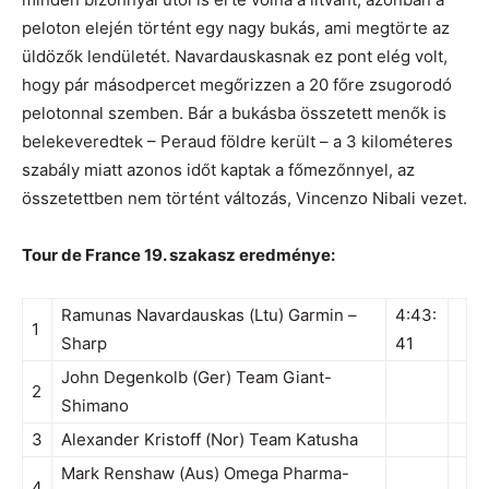
peloton elején történt egy nagy bukás, ami megtörte az
üldözők lendületét. Navardauskasnak ez pont elég volt,
hogy pár másodpercet megőrizzen a 20 főre zsugorodó
pelotonnal szemben. Bár a bukásba összetett menők is
belekeveredtek – Peraud földre került – a 3 kilométeres
szabály miatt azonos időt kaptak a főmezőnnyel, az
összetettben nem történt változás, Vincenzo Nibali vezet.
Tour de France 19. szakasz eredménye:
Ramunas Navardauskas (Ltu) Garmin –
4:43:
1
Sharp
41
John Degenkolb (Ger) Team Giant-
2
Shimano
3
Alexander Kristoff (Nor) Team Katusha
Mark Renshaw (Aus) Omega Pharma-
4