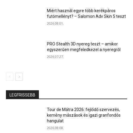
Miért használ egyre több kerékpáros
futómellényt? – Salomon Adv Skin 5 teszt
2026.08.01.
PRO Stealth 3D nyereg teszt – amikor
egyszerűen megfeledkezel a nyeregről
2026.07.27.
LEGFRISSEBB
Tour de Mátra 2026: fejlődő szervezés,
kemény mászások és igazi granfondós
hangulat
2026.08.08.