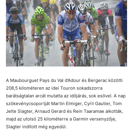
A Maubourguet Pays du Val d’Adour és Bergerac közötti
208,5 kilométeren az idei Touron sokadszorra
barátságtalan arcát mutatta az időjárás, sok esővel. A nap
szökevénycsoportját Martin Elmiger, Cyril Gautier, Tom
Jelte Slagter, Arnaud Gerard és Rein Taaramae alkották,
majd az utolsó 25 kilométerre a Garmin versenyzője,
Slagter indított még egyedül.