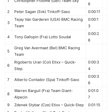
1
Christopher Froome (GBr) Team Sky
6
2
Peter Sagan (Svk) Tinkoff-Saxo
0:00:11
Tejay Van Garderen (USA) BMC Racing
0:00:1
3
Team
3
0:00:2
4
Tony Gallopin (Fra) Lotto Soudal
6
Greg Van Avermaet (Bel) BMC Racing
5
Team
Rigoberto Uran (Col) Etixx – Quick-
0:00:3
6
Step
4
0:00:3
7
Alberto Contador (Spa) Tinkoff-Saxo
6
Warren Barguil (Fra) Team Giant-
0:01:0
8
Alpecin
7
9
Zdenek Stybar (Cze) Etixx – Quick-Step
0:01:15