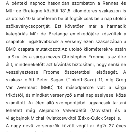
A pénteki naphoz hasonlóan szombaton a Rennes és
Mûr-de-Bretagne közötti 181,5 kilométeres szakaszon is
az utolsó 10 kilométeren belül fogták csak be a nap utolsó
szökevénycsoportját. Ezt követően már a harmadik
kategóriás Mûr de Bretange emelkedőjére készültek a
csapatok, legaktívabbnak a verseny ezen szakaszában a
BMC csapata mutatkozott.Az utolsó kilométerekre aztán
a Sky és a sárga mezes Christopher Froome is az élre
állt, mindenekelőtt azt kívánták biztosítani, hogy senki ne
veszélyeztesse Froome összetettbeli elsőségét. A
szakasz előtt Peter Sagan (Tinkoff-Saxo) 11, míg Greg
Van Avermaet (BMC) 13 másodpercre volt a sárga
trikóstól, és mindkét versenyző a mai nap esélyesei közé
számított. Az élen álló szempontjából ugyancsak tartani
lehetett még Alejandro Valverdétől (Movistar) és a
világbajnok Michał Kwiatkoswkitól (Etixx-Quick Step) is.
A nagy nevű versenyzők között végül az Ag2r 27 éves