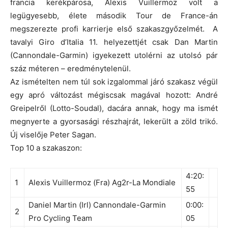
francia kerékpárosa, Alexis Vuillermoz volt a
legügyesebb, élete második Tour de France-án
megszerezte profi karrierje első szakaszgyőzelmét. A
tavalyi Giro d’Italia 11. helyezettjét csak Dan Martin
(Cannondale-Garmin) igyekezett utolérni az utolsó pár
száz méteren – eredménytelenül.
Az ismételten nem túl sok izgalommal járó szakasz végül
egy apró változást mégiscsak magával hozott: André
Greipelről (Lotto-Soudal), dacára annak, hogy ma ismét
megnyerte a gyorsasági részhajrát, lekerült a zöld trikó.
Új viselője Peter Sagan.
Top 10 a szakaszon:
4:20:
1
Alexis Vuillermoz (Fra) Ag2r-La Mondiale
55
Daniel Martin (Irl) Cannondale-Garmin
0:00:
2
Pro Cycling Team
05