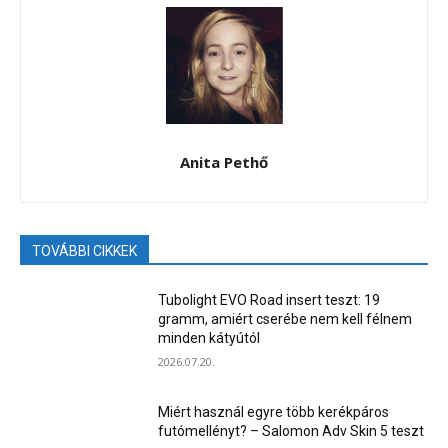
Anita Pethő
TOVÁBBI CIKKEK
Tubolight EVO Road insert teszt: 19
gramm, amiért cserébe nem kell félnem
minden kátyútól
2026.07.20.
Miért használ egyre több kerékpáros
futómellényt? – Salomon Adv Skin 5 teszt