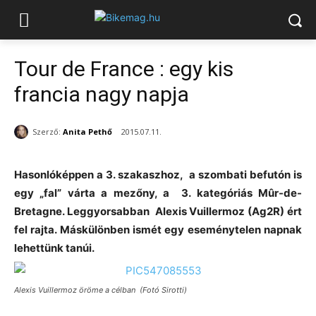
Tour de France : egy kis
francia nagy napja
Szerző:
Anita Pethő
2015.07.11.
Hasonlóképpen a 3. szakaszhoz, a szombati befutón is
egy „fal” várta a mezőny, a 3. kategóriás Mûr-de-
Bretagne. Leggyorsabban Alexis Vuillermoz (Ag2R) ért
fel rajta. Máskülönben ismét egy eseménytelen napnak
lehettünk tanúi.
Alexis Vuillermoz öröme a célban (Fotó Sirotti)