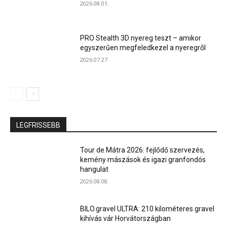
2026.08.01.
PRO Stealth 3D nyereg teszt – amikor
egyszerűen megfeledkezel a nyeregről
2026.07.27.
LEGFRISSEBB
Tour de Mátra 2026: fejlődő szervezés,
kemény mászások és igazi granfondós
hangulat
2026.08.08.
BILO.gravel ULTRA: 210 kilométeres gravel
kihívás vár Horvátországban