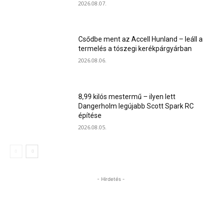
2026.08.07.
Csődbe ment az Accell Hunland – leáll a
termelés a tószegi kerékpárgyárban
2026.08.06.
8,99 kilós mestermű – ilyen lett
Dangerholm legújabb Scott Spark RC
építése
2026.08.05.
- Hirdetés -