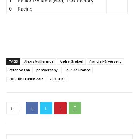
1
Bauke Mollema (Ned) Trek Factory
0
Racing
TAGS
Alexis Vuillermoz
Andre Greipel
francia körverseny
Peter Sagan
pontverseny
Tour de France
Tour de France 2015
zöld trikó