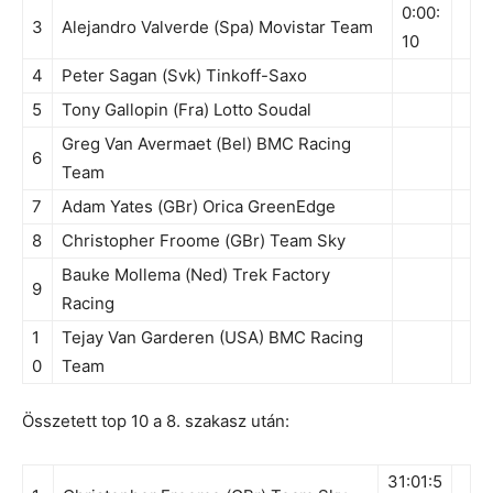
0:00:
3
Alejandro Valverde (Spa) Movistar Team
10
4
Peter Sagan (Svk) Tinkoff-Saxo
5
Tony Gallopin (Fra) Lotto Soudal
Greg Van Avermaet (Bel) BMC Racing
6
Team
7
Adam Yates (GBr) Orica GreenEdge
8
Christopher Froome (GBr) Team Sky
Bauke Mollema (Ned) Trek Factory
9
Racing
1
Tejay Van Garderen (USA) BMC Racing
0
Team
Összetett top 10 a 8. szakasz után:
31:01:5