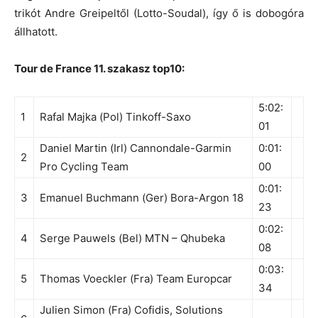
trikót Andre Greipeltől (Lotto-Soudal), így ő is dobogóra
állhatott.
Tour de France 11. szakasz top10:
5:02:
1
Rafal Majka (Pol) Tinkoff-Saxo
01
Daniel Martin (Irl) Cannondale-Garmin
0:01:
2
Pro Cycling Team
00
0:01:
3
Emanuel Buchmann (Ger) Bora-Argon 18
23
0:02:
4
Serge Pauwels (Bel) MTN – Qhubeka
08
0:03:
5
Thomas Voeckler (Fra) Team Europcar
34
Julien Simon (Fra) Cofidis, Solutions