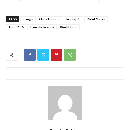
TAGS
bringa
Chris Froome
kerékpár
Rafal Majka
Tour 2015
Tour de France
WorldTour