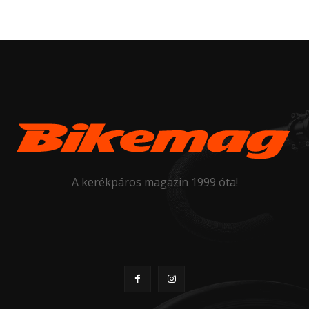
A kerékpáros magazin 1999 óta!