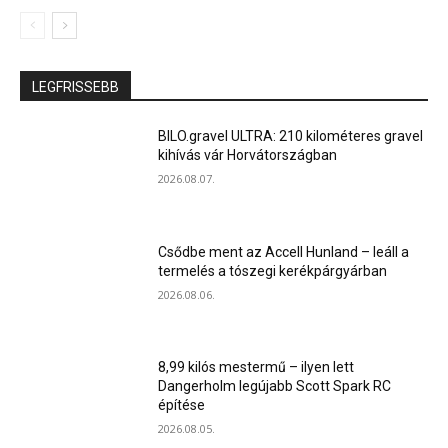
LEGFRISSEBB
BILO.gravel ULTRA: 210 kilométeres gravel
kihívás vár Horvátországban
2026.08.07.
Csődbe ment az Accell Hunland – leáll a
termelés a tószegi kerékpárgyárban
2026.08.06.
8,99 kilós mestermű – ilyen lett
Dangerholm legújabb Scott Spark RC
építése
2026.08.05.