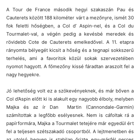
A Tour de France második hegyi szakaszán Pau és
Cauterets között 188 kilométer várt a mezőnyre, ismét 30
fok feletti hőségben, a Col d’ Aspin-nel, és a Col du
Tourmalet-val, a végén pedig a kevésbé meredek és
rövidebb Cote de Cauterets emelkedővel. A 11. etapra
rányomta bélyegét kicsit a hőség és a tegnapi sokkszerű
terhelés, ami a favoritok közül sokak szervezetében
nyomot hagyott. A főmezőny kissé fáradtan araszolt fel a
nagy hegyekre.
Jó lehetőség volt ez a szökevényeknek, és már bőven a
Col d’Aspin előtt ki is alakult egy nagyobb élboly, melyben
Majka és az ír Dan Martin (Cannondale-Garmin)
számítottak a legfőbb esélyesnek. Nem is cáfoltak rá a
papírformára, Majka a Tourmalet tetejére már egyedül ért
fel a teljesen szétszakadó csoportból. A lejtmenetben és
az utolsó hegyen is stabilan őrizte egy-másfél perces