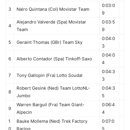
0:03:0
3
Nairo Quintana (Col) Movistar Team
9
Alejandro Valverde (Spa) Movistar
0:03:5
4
Team
9
0:04:0
5
Geraint Thomas (GBr) Team Sky
3
0:04:0
6
Alberto Contador (Spa) Tinkoff-Saxo
4
0:04:3
7
Tony Gallopin (Fra) Lotto Soudal
3
Robert Gesink (Ned) Team LottoNL-
0:04:3
8
Jumbo
5
Warren Barguil (Fra) Team Giant-
0:06:4
9
Alpecin
4
1
Bauke Mollema (Ned) Trek Factory
0:07:0
0
Racing
5