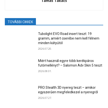
Tamás Takács
TOVÁBBI CIKKEK
Tubolight EVO Road insert teszt: 19
gramm, amiért cserébe nem kell félnem
minden kátyútól
2026.07.20.
Miért használ egyre több kerékpáros
futómellényt? – Salomon Adv Skin 5 teszt
2026.08.01.
PRO Stealth 3D nyereg teszt – amikor
egyszerűen megfeledkezel a nyeregről
2026.07.27.