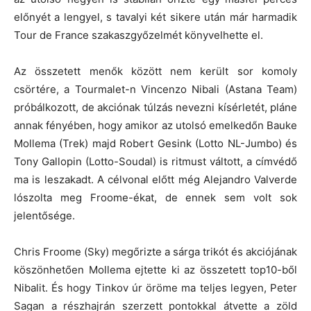
előnyét a lengyel, s tavalyi két sikere után már harmadik
Tour de France szakaszgyőzelmét könyvelhette el.
Az összetett menők között nem került sor komoly
csörtére, a Tourmalet-n Vincenzo Nibali (Astana Team)
próbálkozott, de akciónak túlzás nevezni kísérletét, pláne
annak fényében, hogy amikor az utolsó emelkedőn Bauke
Mollema (Trek) majd Robert Gesink (Lotto NL-Jumbo) és
Tony Gallopin (Lotto-Soudal) is ritmust váltott, a címvédő
ma is leszakadt. A célvonal előtt még Alejandro Valverde
lószolta meg Froome-ékat, de ennek sem volt sok
jelentősége.
Chris Froome (Sky) megőrizte a sárga trikót és akciójának
köszönhetően Mollema ejtette ki az összetett top10-ből
Nibalit. És hogy Tinkov úr öröme ma teljes legyen, Peter
Sagan a részhajrán szerzett pontokkal átvette a zöld