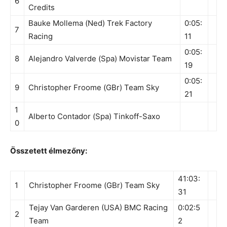
6
Credits
Bauke Mollema (Ned) Trek Factory
0:05:
7
Racing
11
0:05:
8
Alejandro Valverde (Spa) Movistar Team
19
0:05:
9
Christopher Froome (GBr) Team Sky
21
1
Alberto Contador (Spa) Tinkoff-Saxo
0
Összetett élmezőny:
41:03:
1
Christopher Froome (GBr) Team Sky
31
Tejay Van Garderen (USA) BMC Racing
0:02:5
2
Team
2