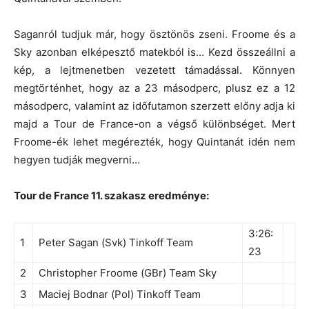
Saganról tudjuk már, hogy ösztönös zseni. Froome és a
Sky azonban elképesztő matekból is… Kezd összeállni a
kép, a lejtmenetben vezetett támadással. Könnyen
megtörténhet, hogy az a 23 másodperc, plusz ez a 12
másodperc, valamint az időfutamon szerzett előny adja ki
majd a Tour de France-on a végső különbséget. Mert
Froome-ék lehet megérezték, hogy Quintanát idén nem
hegyen tudják megverni…
Tour de France 11. szakasz eredménye:
3:26:
1
Peter Sagan (Svk) Tinkoff Team
23
2
Christopher Froome (GBr) Team Sky
3
Maciej Bodnar (Pol) Tinkoff Team