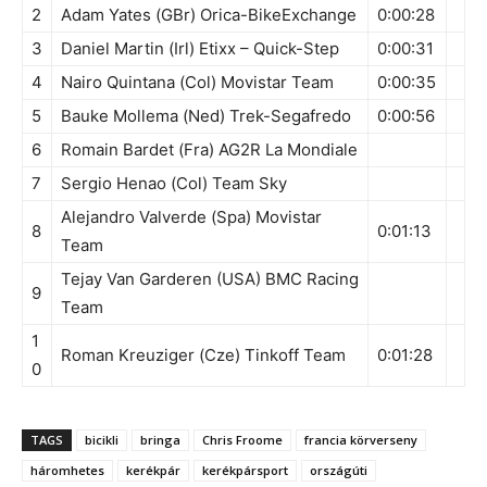
2
Adam Yates (GBr) Orica-BikeExchange
0:00:28
3
Daniel Martin (Irl) Etixx – Quick-Step
0:00:31
4
Nairo Quintana (Col) Movistar Team
0:00:35
5
Bauke Mollema (Ned) Trek-Segafredo
0:00:56
6
Romain Bardet (Fra) AG2R La Mondiale
7
Sergio Henao (Col) Team Sky
Alejandro Valverde (Spa) Movistar
8
0:01:13
Team
Tejay Van Garderen (USA) BMC Racing
9
Team
1
Roman Kreuziger (Cze) Tinkoff Team
0:01:28
0
TAGS
bicikli
bringa
Chris Froome
francia körverseny
háromhetes
kerékpár
kerékpársport
országúti