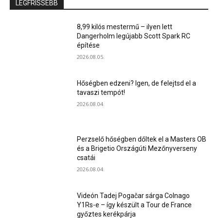
LEGFRISSEBB
8,99 kilós mestermű – ilyen lett
Dangerholm legújabb Scott Spark RC
építése
2026.08.05.
Hőségben edzeni? Igen, de felejtsd el a
tavaszi tempót!
2026.08.04.
Perzselő hőségben dőltek el a Masters OB
és a Brigetio Országúti Mezőnyverseny
csatái
2026.08.04.
Videón Tadej Pogačar sárga Colnago
Y1Rs-e – így készült a Tour de France
győztes kerékpárja