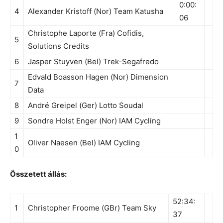
0:00:
4
Alexander Kristoff (Nor) Team Katusha
06
Christophe Laporte (Fra) Cofidis,
5
Solutions Credits
6
Jasper Stuyven (Bel) Trek-Segafredo
Edvald Boasson Hagen (Nor) Dimension
7
Data
8
André Greipel (Ger) Lotto Soudal
9
Sondre Holst Enger (Nor) IAM Cycling
1
Oliver Naesen (Bel) IAM Cycling
0
Összetett állás:
52:34:
1
Christopher Froome (GBr) Team Sky
37