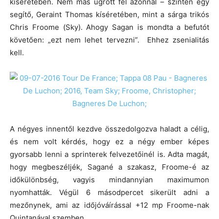
kíséretében. Nem más ugrott fel azonnal – szintén egy
segítő, Geraint Thomas kíséretében, mint a sárga trikós
Chris Froome (Sky). Ahogy Sagan is mondta a befutót
követően: „ezt nem lehet tervezni”. Ehhez zsenialitás
kell.
A négyes innentől kezdve összedolgozva haladt a célig,
és nem volt kérdés, hogy ez a négy ember képes
gyorsabb lenni a sprinterek felvezetőinél is. Adta magát,
hogy megbeszéljék, Sagané a szakasz, Froome-é az
időkülönbség, vagyis mindannyian maximumon
nyomhatták. Végül 6 másodpercet sikerült adni a
mezőnynek, ami az időjóváírással +12 mp Froome-nak
Quintanával szemben.