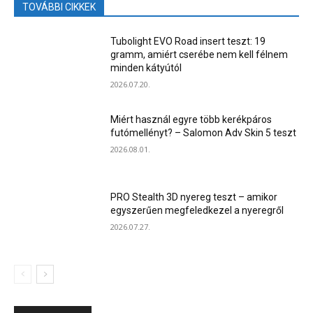
TOVÁBBI CIKKEK
Tubolight EVO Road insert teszt: 19
gramm, amiért cserébe nem kell félnem
minden kátyútól
2026.07.20.
Miért használ egyre több kerékpáros
futómellényt? – Salomon Adv Skin 5 teszt
2026.08.01.
PRO Stealth 3D nyereg teszt – amikor
egyszerűen megfeledkezel a nyeregről
2026.07.27.