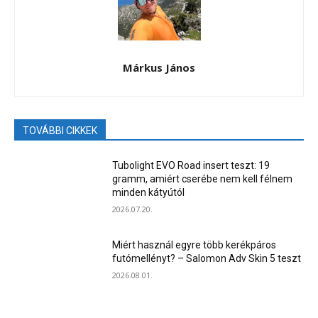
Márkus János
TOVÁBBI CIKKEK
Tubolight EVO Road insert teszt: 19
gramm, amiért cserébe nem kell félnem
minden kátyútól
2026.07.20.
Miért használ egyre több kerékpáros
futómellényt? – Salomon Adv Skin 5 teszt
2026.08.01.