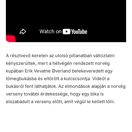
A résztvevő kereten az utolsó pillanatban változtatni
kényszerültek, mert a hétvégén rendezett norvég
kupában Erik Vevatne Øverland belekeveredett egy
tömegbukásba és eltörött a kulcscsontja. Videót a
bukásról fent láthatjátok. Az elmondások alapján a norvég
verseny további érdekessége, hogy egy bika is
elszabadult a verseny előtt, amit végül le kellett lőni.