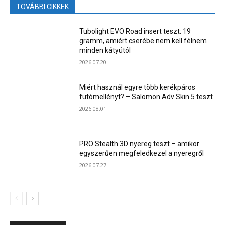
TOVÁBBI CIKKEK
Tubolight EVO Road insert teszt: 19
gramm, amiért cserébe nem kell félnem
minden kátyútól
2026.07.20.
Miért használ egyre több kerékpáros
futómellényt? – Salomon Adv Skin 5 teszt
2026.08.01.
PRO Stealth 3D nyereg teszt – amikor
egyszerűen megfeledkezel a nyeregről
2026.07.27.