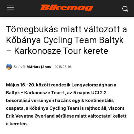
Tömegbukás miatt változott a
Kőbánya Cycling Team Baltyk
– Karkonosze Tour kerete
Szerző:
Márkus János
2018.05.16.
Május 16.-20. között rendezik Lengyelországban a
Baltyk – Karkonosze Tour-t, az 5 napos UCI 2.2
besorolású versenyen hazánk egyik kontinentális
csapata, a Kőbánya Cycling Team is rajthoz áll, viszont
Erik Vevatne Øverland sérülése miatt változtatni kellett
a kereten.