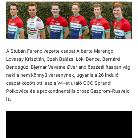
A Stubán Ferenc vezette csapat Alberto Marengo,
Lovassy Krisztián, Czéh Balázs, Lóki Bence, Bernárd
Bendegùz, Bjørnar Vevatne Øverland összeállításban vág
neki a nem könnyű versenynek, ugyanis a 26 induló
csapat között ott lesz a V4-et uraló CCC Sprandi
Polkowice és a prokontinentális orosz Gazprom-Rusvelo
is.