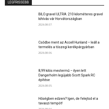
LEGFRISSEBB
BILO.gravel ULTRA: 210 kilométeres gravel
kihívás vár Horvátországban
2026.08.07.
Csődbe ment az Accell Hunland – leáll a
termelés a tószegi kerékpárgyárban
2026.08.06.
8,99 kilós mestermű – ilyen lett
Dangerholm legújabb Scott Spark RC
építése
2026.08.05.
Hőségben edzeni? Igen, de felejtsd el a
tavaszi tempót!
2026.08.04.