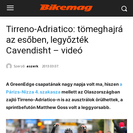
Tirreno-Adriatico: tömeghajrá
az esőben, legyőzték
Cavendisht – videó
Szerző:
aszerk
2013.03.07.
A GreenEdge csapatának nagy napja volt ma, hiszen
a
Párizs-Nizza 4. szakasza
mellett az Olaszországban
zajló Tirreno-Adriatico-n is az ausztrálok örülhettek, a
sprintbefutón Matthew Goss volt a leggyorsabb.