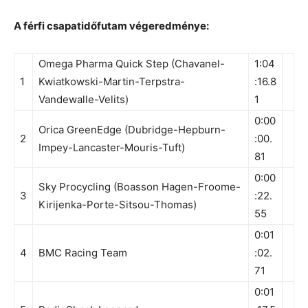
A férfi csapatidőfutam végeredménye:
Omega Pharma Quick Step (Chavanel-
1:04
1
Kwiatkowski-Martin-Terpstra-
:16.8
Vandewalle-Velits)
1
0:00
Orica GreenEdge (Dubridge-Hepburn-
2
:00.
Impey-Lancaster-Mouris-Tuft)
81
0:00
Sky Procycling (Boasson Hagen-Froome-
3
:22.
Kirijenka-Porte-Sitsou-Thomas)
55
0:01
4
BMC Racing Team
:02.
71
0:01