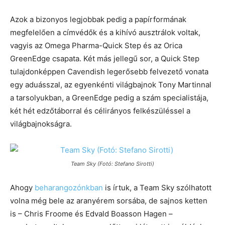
Azok a bizonyos legjobbak pedig a papírformának
megfelelően a címvédők és a kihívó ausztrálok voltak,
vagyis az Omega Pharma-Quick Step és az Orica
GreenEdge csapata. Két más jellegű sor, a Quick Step
tulajdonképpen Cavendish legerősebb felvezető vonata
egy aduásszal, az egyenkénti világbajnok Tony Martinnal
a tarsolyukban, a GreenEdge pedig a szám specialistája,
két hét edzőtáborral és célirányos felkészüléssel a
világbajnokságra.
Team Sky (Fotó: Stefano Sirotti)
Ahogy
beharangozónkban
is írtuk, a Team Sky szólhatott
volna még bele az aranyérem sorsába, de sajnos ketten
is – Chris Froome és Edvald Boasson Hagen –