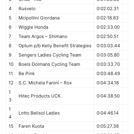
4
Rusvelo
0:02:02.31
5
Mcipollini Giordana
0:02:18.83
6
Wiggle Honda
0:02:33.00
7
Team Argos – Shimano
0:02:50.51
8
Optum p/b Kelly Benefit Strategies
0:03:03.44
9
Sengers Ladies Cycling Team
0:03:05.80
10
Boels Dolmans Cycling Team
0:03:33.70
11
Be Pink
0:03:48.49
12
S.C. Michela Fanini – Rox
0:04:34.18
1
Hitec Products UCK
0:04:38.50
3
1
Lotto Belisol Ladies
0:04:46.14
4
15
Faren Kuota
0:05:27.38