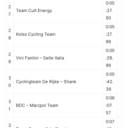
0:05
2
Team Cult Energy
:27.
7
50
0:05
2
Kolss Cycling Team
:27.
8
99
0:05
2
Vini Fantini – Selle Italia
:28.
9
99
0:05
3
Cyclingteam De Rijke – Shank
:42.
0
36
0:06
3
BDC – Marcpol Team
:07.
1
57
0:07
3