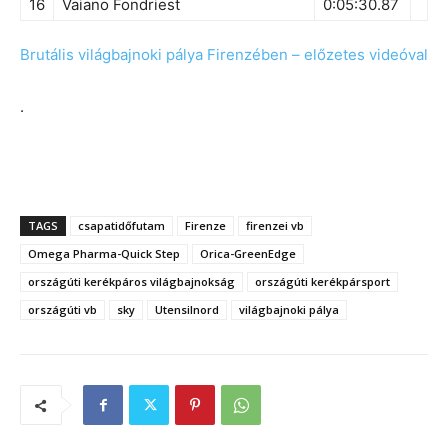
16
Vaiano Fondriest
0:05:30.87
Brutális világbajnoki pálya Firenzében – előzetes videóval
.
TAGS
csapatidőfutam
Firenze
firenzei vb
Omega Pharma-Quick Step
Orica-GreenEdge
országúti kerékpáros világbajnokság
országúti kerékpársport
országúti vb
sky
Utensilnord
világbajnoki pálya