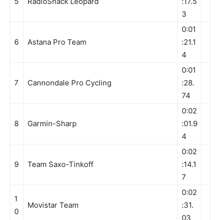
5
RadioShack Leopard
:17.5
3
0:01
6
Astana Pro Team
:21.1
4
0:01
7
Cannondale Pro Cycling
:28.
74
0:02
8
Garmin-Sharp
:01.9
4
0:02
9
Team Saxo-Tinkoff
:14.1
7
0:02
1
Movistar Team
:31.
0
03