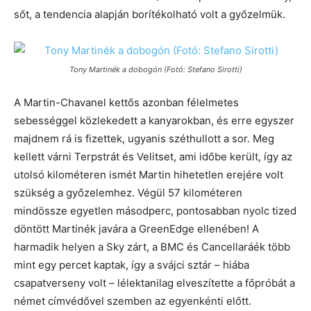
sőt, a tendencia alapján borítékolható volt a győzelmük.
Tony Martinék a dobogón (Fotó: Stefano Sirotti)
A Martin-Chavanel kettős azonban félelmetes
sebességgel közlekedett a kanyarokban, és erre egyszer
majdnem rá is fizettek, ugyanis széthullott a sor. Meg
kellett várni Terpstrát és Velitset, ami időbe került, így az
utolsó kilométeren ismét Martin hihetetlen erejére volt
szükség a győzelemhez. Végül 57 kilométeren
mindössze egyetlen másodperc, pontosabban nyolc tized
döntött Martinék javára a GreenEdge ellenében! A
harmadik helyen a Sky zárt, a BMC és Cancellaráék több
mint egy percet kaptak, így a svájci sztár – hiába
csapatverseny volt – lélektanilag elveszítette a főpróbát a
német címvédővel szemben az egyenkénti előtt.