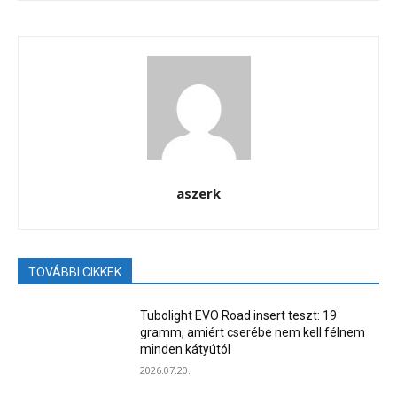
aszerk
TOVÁBBI CIKKEK
Tubolight EVO Road insert teszt: 19
gramm, amiért cserébe nem kell félnem
minden kátyútól
2026.07.20.