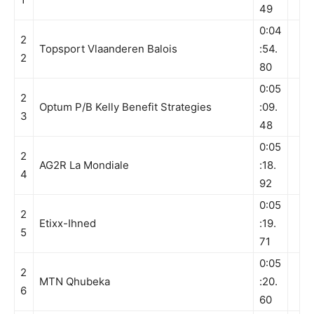
49
0:04
2
Topsport Vlaanderen Balois
:54.
2
80
0:05
2
Optum P/B Kelly Benefit Strategies
:09.
3
48
0:05
2
AG2R La Mondiale
:18.
4
92
0:05
2
Etixx-Ihned
:19.
5
71
0:05
2
MTN Qhubeka
:20.
6
60