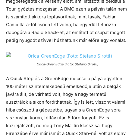
megbetegedtek a verseny előtt, ami látszott is például a
Tour-győztes mozgásán. A BMC ezen a pályán talán nem
is számított akkora topfavoritnak, mint tavaly, Fabian
Cancellara-tól csoda lett volna, ha egyedül felhozza
dobogóra a Radio Shack-et, az említett öt csapat mögött
pedig nyugodt szívvel húzhattunk már előre egy vonalat.
Orica-GreenEdge (Fotó: Stefano Sirotti)
A Quick Step és a GreenEdge meccse a pálya egyetlen
100 méter szintemelkedésű emelkedője után a belgák
javára állt, de várható volt, hogy a nagy termetű
ausztrálok a síkon fordíthatnak. Így is lett, viszont valami
hiba csúszott a gépezetbe, ugyanis a GreenEdge sora
viszonylag korán, féltáv után 5 főre fogyott. Ez is
közrejátszott, no meg Tony Martin klasszisa, hogy
Firenzébe érve már ismét a Quick Step-nél volt az előny,