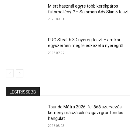
Miért használ egyre több kerékpáros
futómellényt? – Salomon Adv Skin 5 teszt
2026.08.01.
PRO Stealth 3D nyereg teszt – amikor
egyszerűen megfeledkezel a nyeregről
2026.07.27.
LEGFRISSEBB
Tour de Mátra 2026: fejlődő szervezés,
kemény mászások és igazi granfondós
hangulat
2026.08.08.