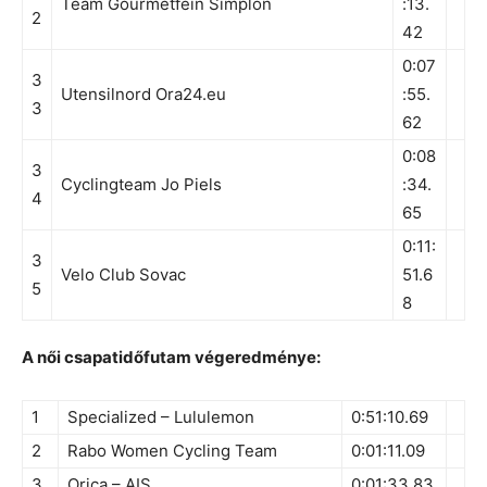
Team Gourmetfein Simplon
:13.
2
42
0:07
3
Utensilnord Ora24.eu
:55.
3
62
0:08
3
Cyclingteam Jo Piels
:34.
4
65
0:11:
3
Velo Club Sovac
51.6
5
8
A női csapatidőfutam végeredménye:
1
Specialized – Lululemon
0:51:10.69
2
Rabo Women Cycling Team
0:01:11.09
3
Orica – AIS
0:01:33.83