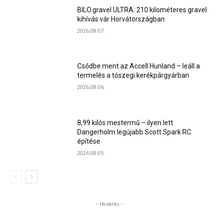
BILO.gravel ULTRA: 210 kilométeres gravel
kihívás vár Horvátországban
2026.08.07.
Csődbe ment az Accell Hunland – leáll a
termelés a tószegi kerékpárgyárban
2026.08.06.
8,99 kilós mestermű – ilyen lett
Dangerholm legújabb Scott Spark RC
építése
2026.08.05.
- Hirdetés -