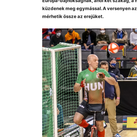
Európa-bajnokságnak, ahol két szakág, a 
küzdenek meg egymással. A versenyen az e
mérhetik össze az erejüket.