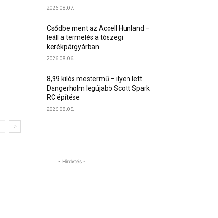
2026.08.07.
Csődbe ment az Accell Hunland –
leáll a termelés a tószegi
kerékpárgyárban
2026.08.06.
8,99 kilós mestermű – ilyen lett
Dangerholm legújabb Scott Spark
RC építése
2026.08.05.
- Hirdetés -