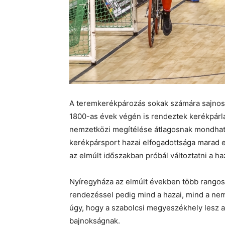
A teremkerékpározás sokak számára sajnos 
1800-as évek végén is rendeztek kerékpár
nemzetközi megítélése átlagosnak mondható
kerékpársport hazai elfogadottsága marad 
az elmúlt időszakban próbál változtatni a ha
Nyíregyháza az elmúlt években több rangos
rendezéssel pedig mind a hazai, mind a nem
úgy, hogy a szabolcsi megyeszékhely lesz 
bajnokságnak.