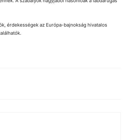
rténnek. A szabályok nagyjából hasonlóak a labdarúgás
iók, érdekességek az Európa-bajnokság hivatalos
találhatók.