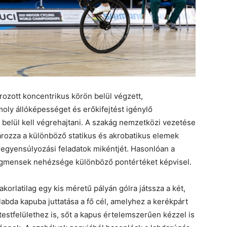
ozott koncentrikus körön belül végzett,
oly állóképességet és erőkifejtést igénylő
 belül kell végrehajtani. A szakág nemzetközi vezetése
rozza a különböző statikus és akrobatikus elemek
egyensúlyozási feladatok mikéntjét. Hasonlóan a
egmensek nehézsége különböző pontértéket képvisel.
orlatilag egy kis méretű pályán gólra játssza a két,
labda kapuba juttatása a fő cél, amelyhez a kerékpárt
 testfelülethez is, sőt a kapus értelemszerűen kézzel is