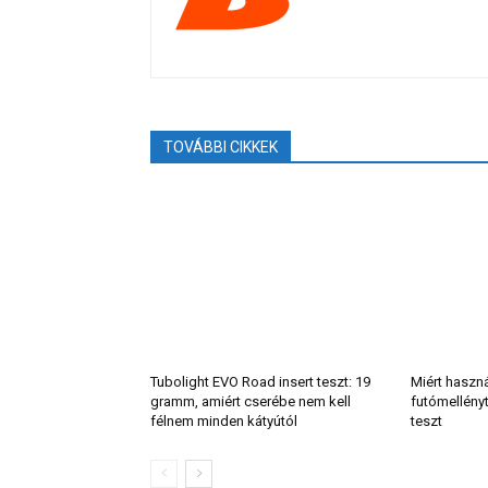
TOVÁBBI CIKKEK
Tubolight EVO Road insert teszt: 19
Miért haszn
gramm, amiért cserébe nem kell
futómellény
félnem minden kátyútól
teszt