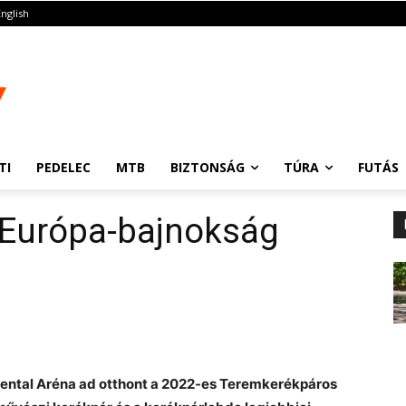
English
TI
PEDELEC
MTB
BIZTONSÁG
TÚRA
FUTÁS
Európa-bajnokság
inental Aréna ad otthont a 2022-es Teremkerékpáros