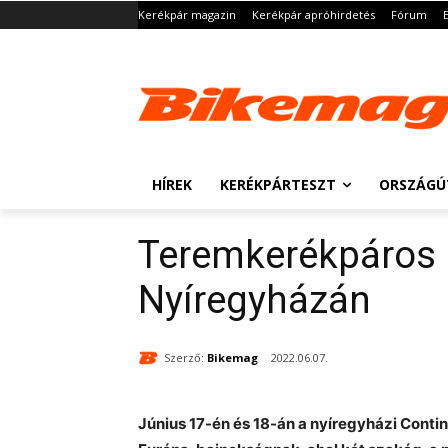
Kerékpár magazin
Kerékpár apróhirdetés
Fórum
HÍREK
KERÉKPÁRTESZT
ORSZÁGÚ
Teremkerékpáros 
Nyíregyházán
Szerző:
Bikemag
2022.06.07.
Június 17-én és 18-án a nyíregyházi Cont