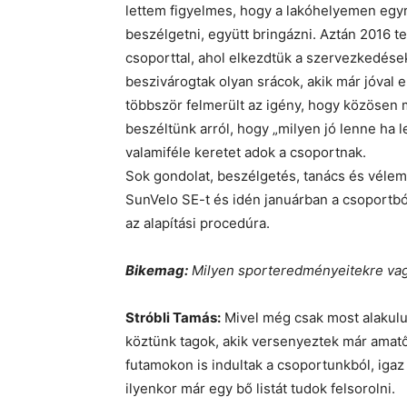
lettem figyelmes, hogy a lakóhelyemen egy
beszélgetni, együtt bringázni. Aztán 2016 t
csoporttal, ahol elkezdtük a szervezkedések
beszivárogtak olyan srácok, akik már jóval e
többször felmerült az igény, hogy közösen
beszéltünk arról, hogy „milyen jó lenne ha
valamiféle keretet adok a csoportnak.
Sok gondolat, beszélgetés, tanács és véle
SunVelo SE-t és idén januárban a csoportból
az alapítási procedúra.
Bikemag:
Milyen sporteredményeitekre va
Stróbli Tamás:
Mivel még csak most alakul
köztünk tagok, akik versenyeztek már amatőr
futamokon is indultak a csoportunkból, iga
ilyenkor már egy bő listát tudok felsorolni.