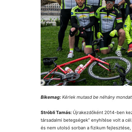
Bikemag:
Kérlek mutasd be néhány mondatb
Stróbli Tamás:
Újrakezdőként 2014-ben kez
társadalmi betegségek” enyhítése volt a cé
és nem utolsó sorban a fizikum fejlesztése, 