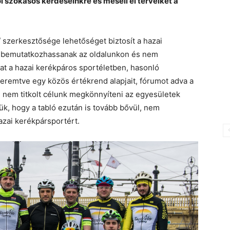
l szokásos kérdéseinkre és meséli el terveiket a
 szerkesztősége lehetőséget biztosít a hazai
n bemutatkozhassanak az oldalunkon és nem
kat a hazai kerékpáros sportéletben, hasonló
teremtve egy közös értékrend alapjait, fórumot adva a
 nem titkolt célunk megkönnyíteni az egyesületek
ük, hogy a tabló ezután is tovább bővül, nem
azai kerékpársportért.