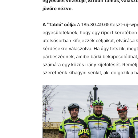
egyesület vezetője, Stróbli Tamás, válaszo
jövőre nézve.
A “Tabló” célja:
A 185.80.49.65/teszt-uj-wp/
egyesületeknek, hogy egy riport keretébe
utolsósorban kifejezzék céljaikat, elvárásai
kérdésekre válaszolva. Ha úgy tetszik, meg
párbeszédnek, amibe bárki bekapcsolódhat,
számára egy közös irány kijelölését. Remélj
szeretnénk kihagyni senkit, aki dolgozik a h