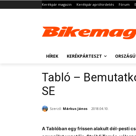
Kerékpár magazin
Kerékpár apróhirdetés
Fórum
HÍREK
KERÉKPÁRTESZT
ORSZÁGÚ
Tabló – Bemutatk
SE
Szerző:
Márkus János
2018.04.10.
A Tablóban egy frissen alakult dél-pesti 