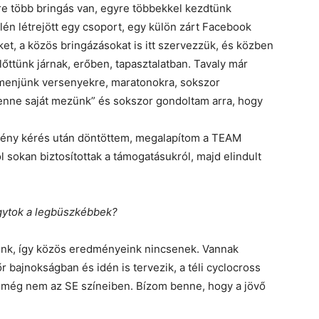
re több bringás van, egyre többekkel kezdtünk
elén létrejött egy csoport, egy külön zárt Facebook
et, a közös bringázásokat is itt szervezzük, és közben
lőttünk járnak, erőben, tapasztalatban. Tavaly már
 menjünk versenyekre, maratonokra, sokszor
 lenne saját mezünk” és sokszor gondoltam arra, hogy
mény kérés után döntöttem, megalapítom a TEAM
 sokan biztosítottak a támogatásukról, majd elindult
gytok a legbüszkébbek?
unk, így közös eredményeink nincsenek. Vannak
 bajnokságban és idén is tervezik, a téli cyclocross
z még nem az SE színeiben. Bízom benne, hogy a jövő