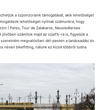
ezhetjük a szponzoraink támogatását, akik lehetőséget
támogatások lehetőséget nyitnak számunkra, hogy
ni ( Pelso, Tour de Zalakaros, Neusiedlersee
 jövőben számítok majd az szja1%-ra is, figyeljük a
én szeretném megvalósítani dél-pesten a tanácsadási és
os néven bikefitting, nálunk ez kicsit többről tudna