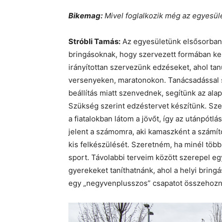
Bikemag:
Mivel foglalkozik még az egyesül
Stróbli Tamás:
Az egyesületünk elsősorban 
bringásoknak, hogy szervezett formában ke
irányítottan szervezünk edzéseket, ahol ta
versenyeken, maratonokon. Tanácsadással s
beállítás miatt szenvednek, segítünk az ala
Szükség szerint edzéstervet készítünk. Sze
a fiatalokban látom a jövőt, így az utánpótl
jelent a számomra, aki kamaszként a számító
kis felkészülését. Szeretném, ha minél töb
sport. Távolabbi terveim között szerepel eg
gyerekeket taníthatnánk, ahol a helyi bring
egy „negyvenplusszos” csapatot összehozn