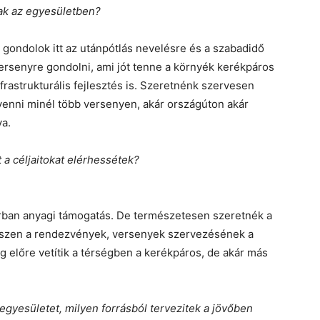
ak az egyesületben?
, gondolok itt az utánpótlás nevelésre és a szabadidő
versenyre gondolni, ami jót tenne a környék kerékpáros
frastrukturális fejlesztés is. Szeretnénk szervesen
 venni minél több versenyen, akár országúton akár
va.
a céljaitokat elérhessétek?
ban anyagi támogatás. De természetesen szeretnék a
iszen a rendezvények, versenyek szervezésének a
g előre vetítik a térségben a kerékpáros, de akár más
egyesületet, milyen forrásból tervezitek a jövőben