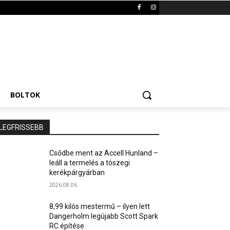
BOLTOK
LEGFRISSEBB
Csődbe ment az Accell Hunland –
leáll a termelés a tószegi
kerékpárgyárban
2026.08.06.
8,99 kilós mestermű – ilyen lett
Dangerholm legújabb Scott Spark
RC építése