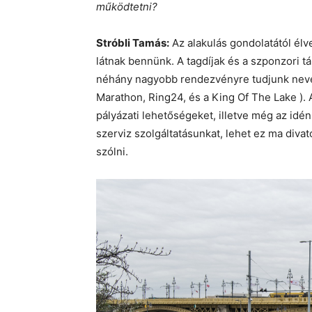
működtetni?
Stróbli Tamás:
Az alakulás gondolatától élv
látnak bennünk. A tagdíjak és a szponzori 
néhány nagyobb rendezvényre tudjunk nevez
Marathon, Ring24, és a King Of The Lake ). A
pályázati lehetőségeket, illetve még az id
szerviz szolgáltatásunkat, lehet ez ma divat
szólni.