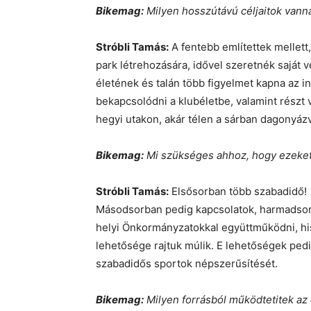
Bikemag:
Milyen hosszútávú céljaitok vann
Stróbli Tamás:
A fentebb említettek mellett
park létrehozására, idővel szeretnék saját 
életének és talán több figyelmet kapna az in
bekapcsolódni a klubéletbe, valamint részt
hegyi utakon, akár télen a sárban dagonyáz
Bikemag:
Mi szükséges ahhoz, hogy ezeket 
Stróbli Tamás:
Elsősorban több szabadidő!
Másodsorban pedig kapcsolatok, harmadsor
helyi Önkormányzatokkal együttműködni, h
lehetősége rajtuk múlik. E lehetőségek pedi
szabadidős sportok népszerűsítését.
Bikemag:
Milyen forrásból működtetitek az 