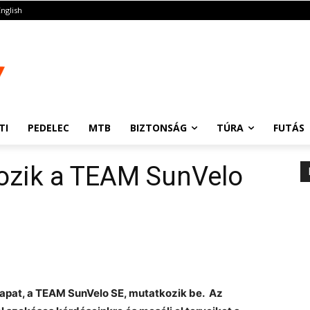
English
TI
PEDELEC
MTB
BIZTONSÁG
TÚRA
FUTÁS
ozik a TEAM SunVelo
csapat, a TEAM SunVelo SE, mutatkozik be. Az