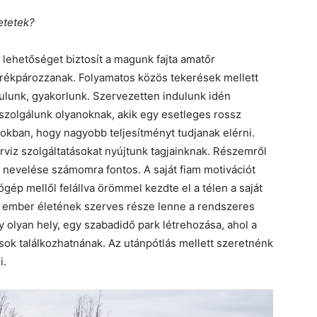
etetek?
lehetőséget biztosít a magunk fajta amatőr
rékpározzanak. Folyamatos közös tekerések mellett
nulunk, gyakorlunk. Szervezetten indulunk idén
zolgálunk olyanoknak, akik egy esetleges rossz
pokban, hogy nagyobb teljesítményt tudjanak elérni.
rviz szolgáltatásokat nyújtunk tagjainknak. Részemről
ás nevelése számomra fontos. A saját fiam motivációt
gép mellől felállva örömmel kezdte el a télen a saját
b ember életének szerves része lenne a rendszeres
y olyan hely, egy szabadidő park létrehozása, ahol a
ások találkozhatnának. Az utánpótlás mellett szeretnénk
i.