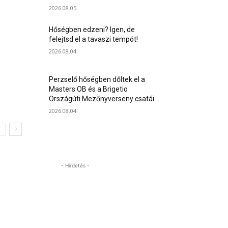
2026.08.05.
Hőségben edzeni? Igen, de
felejtsd el a tavaszi tempót!
2026.08.04.
Perzselő hőségben dőltek el a
Masters OB és a Brigetio
Országúti Mezőnyverseny csatái
2026.08.04.
- Hirdetés -