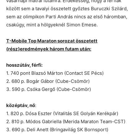
vasárnapi mátrai futamra. Érdekesség, hogy a férfiak
között sem a tavalyi összetett győztes Buruczki Szilárd,
sem az olimpikon Parti András nincs az első háromban,
csakúgy, mint a hölgyeknél Simon Emese.
T-Mobile Top Maraton sorozat összetett
(rész)eredmények három futam után:
hosszútáv, férfi:
1. 740 pont Blazsó Márton (Contact SE Pécs)
2. 680 p. Bogár Gábor (Cube-Csömör)
3. 590 p. Csóka Gergő (Cube-Csömör)
középtáv, nő
:
1. 820 p. Dósa Eszter (Vitalitás SE Golyán Kerékpár)
2. 810 p. Módos Gabriella (Merida Maraton Team-CST)
3. 690 p. Deli Anett (Bringavilág SK Bornsport)