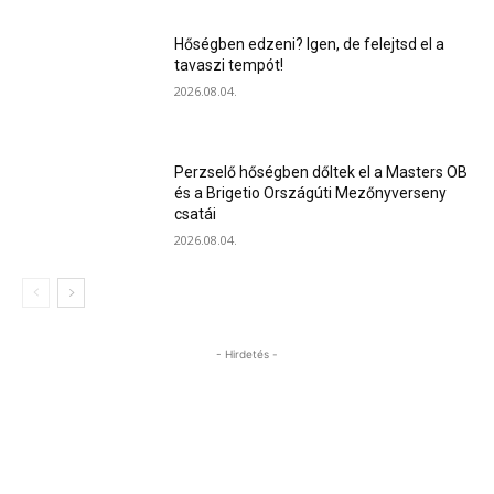
Hőségben edzeni? Igen, de felejtsd el a
tavaszi tempót!
2026.08.04.
Perzselő hőségben dőltek el a Masters OB
és a Brigetio Országúti Mezőnyverseny
csatái
2026.08.04.
- Hirdetés -