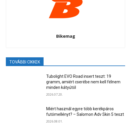
Bikemag
TOVÁBBI CIKKEK
Tubolight EVO Road insert teszt: 19
gramm, amiért cserébe nem kell félnem
minden kátyútól
2026.07.20.
Miért használ egyre több kerékpáros
futómellényt? – Salomon Adv Skin 5 teszt
2026.08.01.