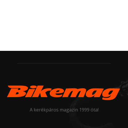
A kerékpáros magazin 1999 óta!