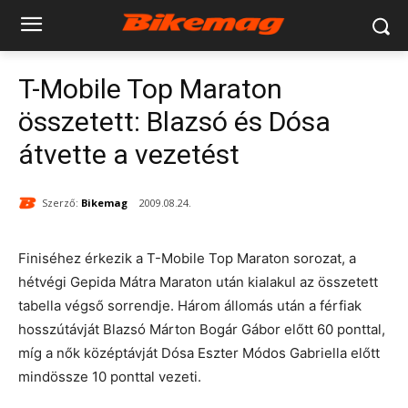
T-Mobile Top Maraton
összetett: Blazsó és Dósa
átvette a vezetést
Szerző:
Bikemag
2009.08.24.
Finiséhez érkezik a T-Mobile Top Maraton sorozat, a
hétvégi Gepida Mátra Maraton után kialakul az összetett
tabella végső sorrendje. Három állomás után a férfiak
hosszútávját Blazsó Márton Bogár Gábor előtt 60 ponttal,
míg a nők középtávját Dósa Eszter Módos Gabriella előtt
mindössze 10 ponttal vezeti.