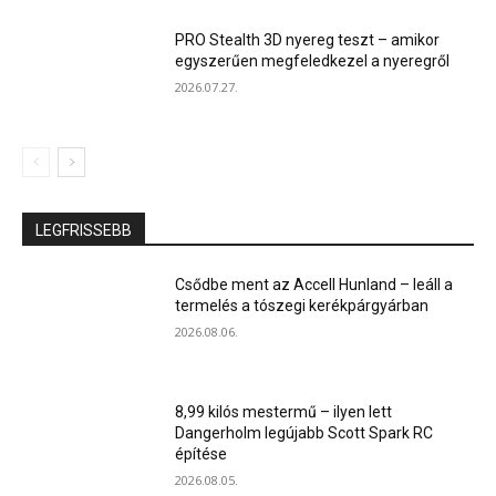
PRO Stealth 3D nyereg teszt – amikor
egyszerűen megfeledkezel a nyeregről
2026.07.27.
LEGFRISSEBB
Csődbe ment az Accell Hunland – leáll a
termelés a tószegi kerékpárgyárban
2026.08.06.
8,99 kilós mestermű – ilyen lett
Dangerholm legújabb Scott Spark RC
építése
2026.08.05.