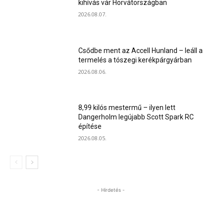
kihívás vár Horvátországban
2026.08.07.
Csődbe ment az Accell Hunland – leáll a
termelés a tószegi kerékpárgyárban
2026.08.06.
8,99 kilós mestermű – ilyen lett
Dangerholm legújabb Scott Spark RC
építése
2026.08.05.
- Hirdetés -