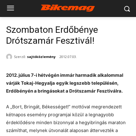
Szombaton Erdőbénye
Drótszamár Fesztivál!
Szerző:
sajtóközlemény
2012.07.03.
2012. július 7-i hétvégén immár harmadik alkalommal
várják Tokaj-Hegyalja
egyik legszebb településén,
Erdőbényén a bringásokat a Drótszamár
Fesztiválra.
A „Bort, Bringát, Békességet!” mottóval megrendezett
kétnapos esemény programjai közül a legnagyobb
érdeklődésre minden bizonnyal a hegyibringás maraton
számíthat, melynek útvonalát alaposan áttervezték a