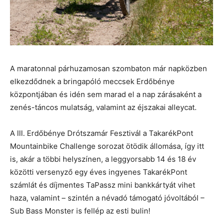
A maratonnal párhuzamosan szombaton már napközben
elkezdődnek a bringapóló meccsek Erdőbénye
központjában és idén sem marad el a nap zárásaként a
zenés-táncos mulatság, valamint az éjszakai alleycat.
A III. Erdőbénye Drótszamár Fesztivál a TakarékPont
Mountainbike Challenge sorozat ötödik állomása, így itt
is, akár a többi helyszínen, a leggyorsabb 14 és 18 év
közötti versenyző egy éves ingyenes TakarékPont
számlát és díjmentes TaPassz mini bankkártyát vihet
haza, valamint – szintén a névadó támogató jóvoltából –
Sub Bass Monster is fellép az esti bulin!