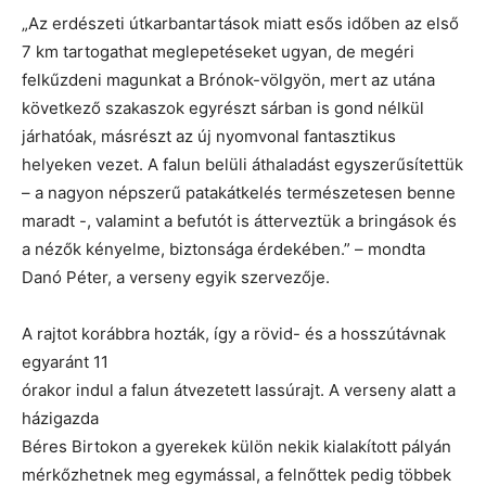
„Az erdészeti útkarbantartások miatt esős időben az első
7 km tartogathat meglepetéseket ugyan, de megéri
felkűzdeni magunkat a Brónok-völgyön, mert az utána
következő szakaszok egyrészt sárban is gond nélkül
járhatóak, másrészt az új nyomvonal fantasztikus
helyeken vezet. A falun belüli áthaladást egyszerűsítettük
– a nagyon népszerű patakátkelés természetesen benne
maradt -, valamint a befutót is átterveztük a bringások és
a nézők kényelme, biztonsága érdekében.” – mondta
Danó Péter, a verseny egyik szervezője.
A rajtot korábbra hozták, így a rövid- és a hosszútávnak
egyaránt 11
órakor indul a falun átvezetett lassúrajt. A verseny alatt a
házigazda
Béres Birtokon a gyerekek külön nekik kialakított pályán
mérkőzhetnek meg egymással, a felnőttek pedig többek