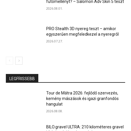
futómellényt? – Salomon Adv Skin 5 teszt
2026.08.01.
PRO Stealth 3D nyereg teszt – amikor
egyszerűen megfeledkezel a nyeregről
2026.07.27.
LEGFRISSEBB
Tour de Mátra 2026: fejlődő szervezés,
kemény mászások és igazi granfondós
hangulat
2026.08.08.
BILO.gravel ULTRA: 210 kilométeres gravel