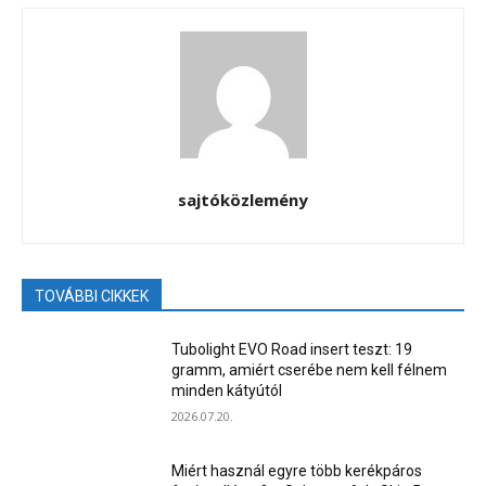
sajtóközlemény
TOVÁBBI CIKKEK
Tubolight EVO Road insert teszt: 19
gramm, amiért cserébe nem kell félnem
minden kátyútól
2026.07.20.
Miért használ egyre több kerékpáros