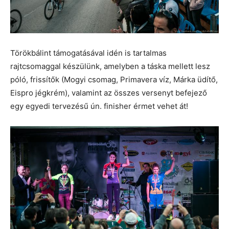
Törökbálint támogatásával idén is tartalmas
rajtcsomaggal készülünk, amelyben a táska mellett lesz
póló, frissítők (Mogyi csomag, Primavera víz, Márka üdítő,
Eispro jégkrém), valamint az összes versenyt befejező
egy egyedi tervezésű ún. finisher érmet vehet át!