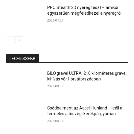
PRO Stealth 3D nyereg teszt – amikor
egyszerűen megfeledkezel a nyeregről
2026.07.27.
LEGFRISSEBB
BILO.gravel ULTRA: 210 kilométeres gravel
kihívás vár Horvátországban
2026.08.07.
Csődbe ment az Accell Hunland – leáll a
termelés a tószegi kerékpárgyárban
2026.08.06.