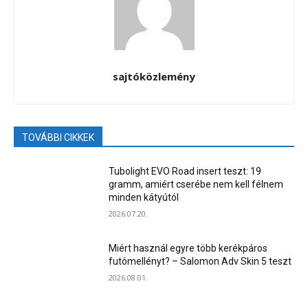
sajtóközlemény
TOVÁBBI CIKKEK
Tubolight EVO Road insert teszt: 19
gramm, amiért cserébe nem kell félnem
minden kátyútól
2026.07.20.
Miért használ egyre több kerékpáros
futómellényt? – Salomon Adv Skin 5 teszt
2026.08.01.