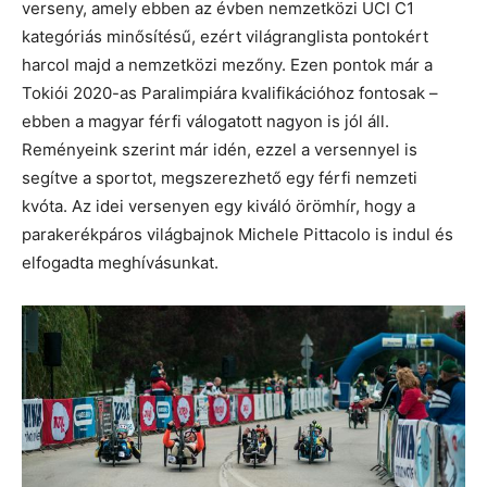
verseny, amely ebben az évben nemzetközi UCI C1
kategóriás minősítésű, ezért világranglista pontokért
harcol majd a nemzetközi mezőny. Ezen pontok már a
Tokiói 2020-as Paralimpiára kvalifikációhoz fontosak –
ebben a magyar férfi válogatott nagyon is jól áll.
Reményeink szerint már idén, ezzel a versennyel is
segítve a sportot, megszerezhető egy férfi nemzeti
kvóta. Az idei versenyen egy kiváló örömhír, hogy a
parakerékpáros világbajnok Michele Pittacolo is indul és
elfogadta meghívásunkat.