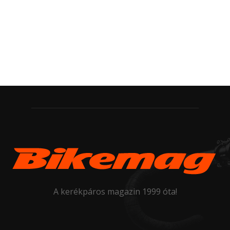
A kerékpáros magazin 1999 óta!