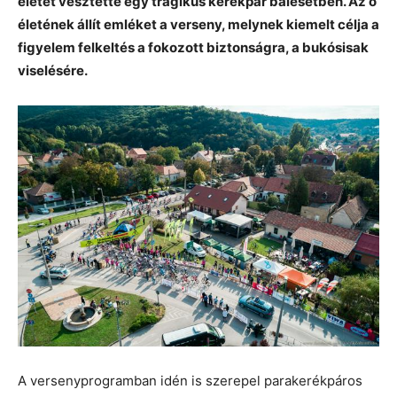
életét vesztette egy tragikus kerékpár balesetben. Az ő
életének állít emléket a verseny, melynek kiemelt célja a
figyelem felkeltés a fokozott biztonságra, a bukósisak
viselésére.
A versenyprogramban idén is szerepel parakerékpáros