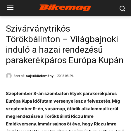
Szivárványtrikós
Törökbálinton – Világbajnoki
induló a hazai rendezésű
parakerékpáros Európa Kupán
Szerző:
sajtóközlemény
2018.08.29.
Szeptember 8-án szombaton Etyek parakerékpáros
Európa Kupa időfutam versenye lesz a felvezetés. Míg
szeptember 9-én, vasárnap, ötödik alkalommal kerül
megrendezésre a Törökbálinti Riczu Imre
Emlékverseny. Immár sajnos öt éve, hogy Riczu Imre