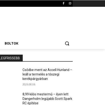
BOLTOK
LEGFRISSEBB
Csődbe ment az Accell Hunland –
leáll a termelés a tószegi
kerékpárgyárban
2026.08.06.
8,99 kilós mestermű – ilyen lett
Dangerholm legújabb Scott Spark
RC építése