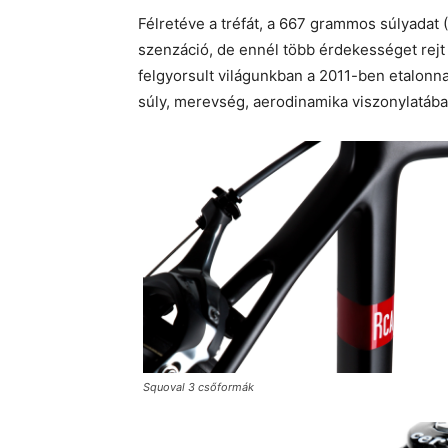
Félretéve a tréfát, a 667 grammos súlyada
szenzáció, de ennél több érdekességet rejt 
felgyorsult világunkban a 2011-ben etalonnak 
súly, merevség, aerodinamika viszonylatába
Squoval 3 csőformák