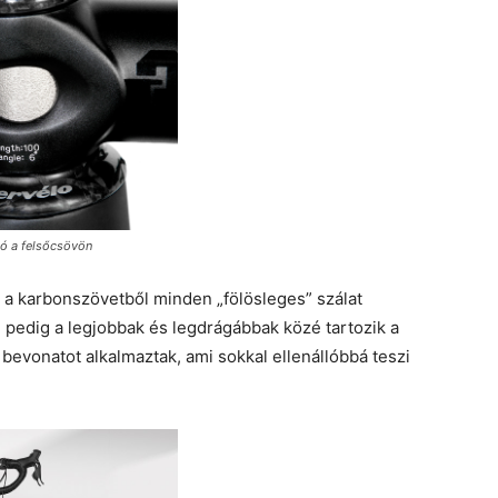
gó a felsőcsövön
y a karbonszövetből minden „fölösleges” szálat
pedig a legjobbak és legdrágábbak közé tartozik a
bevonatot alkalmaztak, ami sokkal ellenállóbbá teszi