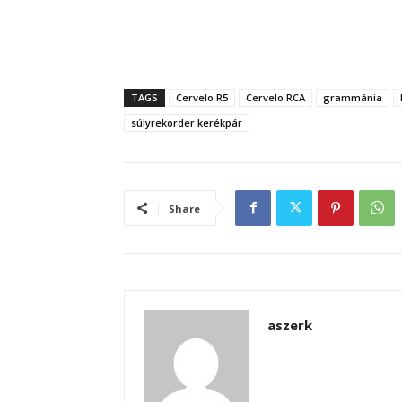
TAGS
Cervelo R5
Cervelo RCA
grammánia
súlyrekorder kerékpár
Share
aszerk