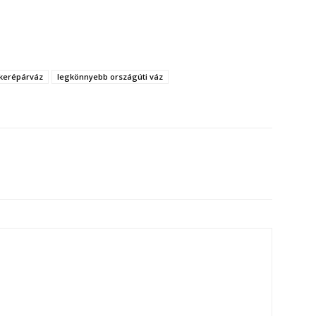
kerépárváz
legkönnyebb országúti váz