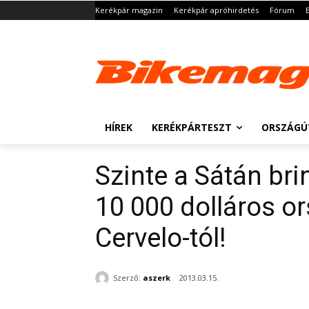
Kerékpár magazin
Kerékpár apróhirdetés
Fórum
HÍREK
KERÉKPÁRTESZT
ORSZÁGÚ
Szinte a Sátán br
10 000 dolláros o
Cervelo-tól!
Szerző:
aszerk
2013.03.15.