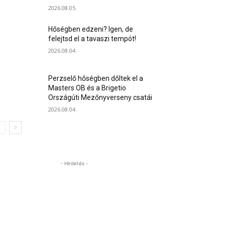
2026.08.05.
Hőségben edzeni? Igen, de
felejtsd el a tavaszi tempót!
2026.08.04.
Perzselő hőségben dőltek el a
Masters OB és a Brigetio
Országúti Mezőnyverseny csatái
2026.08.04.
- Hirdetés -