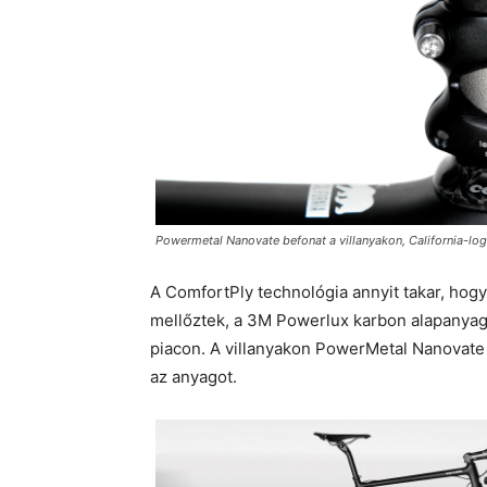
Powermetal Nanovate befonat a villanyakon, California-lo
A ComfortPly technológia annyit takar, hog
mellőztek, a 3M Powerlux karbon alapanyag 
piacon. A villanyakon PowerMetal Nanovate 
az anyagot.