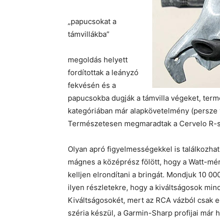
„papucsokat a
támvillákba”
megoldás helyett
fordítottak a leányzó
fekvésén és a
papucsokba dugják a támvilla végeket, termé
kategóriában már alapkövetelmény (persze 
Természetesen megmaradtak a Cervelo R-sor
Olyan apró figyelmességekkel is találkozhat
mágnes a középrész fölött, hogy a Watt-mé
kelljen elrondítani a bringát. Mondjuk 10 000 
ilyen részletekre, hogy a kiváltságosok min
Kiváltságosokét, mert az RCA vázból csak e
széria készül, a Garmin-Sharp profijai már 