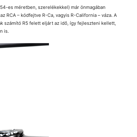
t (54-es méretben, szerelékekkel) már önmagában
az RCA – kódfejtve R-Ca, vagyis R-California – váza. A
számító R5 felett eljárt az idő, így fejleszteni kellett,
n is.