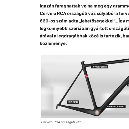
Igazán faraghattak volna még egy grammo
Cervelo RCA országúti váz súlyából a ter
666-os szám adta „lehetőségekkel”… Így min
legkönnyebb szériában gyártott országúti 
árával a legdrágábbak közé is tartozik, bá
közleménye.
Cervelo RCA országúti váz