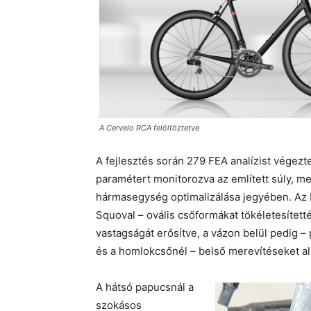
A Cervelo RCA felöltöztetve
A fejlesztés során 279 FEA analízist végezt
paramétert monitorozva az említett súly, m
hármasegység optimalizálása jegyében. Az R
Squoval – ovális csőformákat tökéletesítetté
vastagságát erősítve, a vázon belül pedig –
és a homlokcsőnél – belső merevítéseket al
A hátsó papucsnál a
szokásos