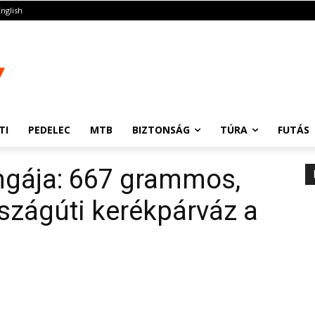
English
TI
PEDELEC
MTB
BIZTONSÁG
TÚRA
FUTÁS
ingája: 667 grammos,
rszágúti kerékpárváz a