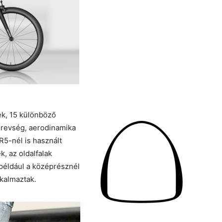
ek, 15 különböző
erevség, aerodinamika
5-nél is használt
k, az oldalfalak
 például a középrésznél
kalmaztak.