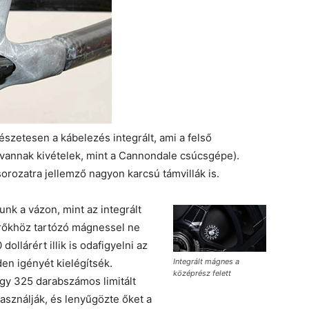
szetesen a kábelezés integrált, ami a felső
vannak kivételek, mint a Cannondale csúcsgépe).
ozatra jellemző nagyon karcsú támvillák is.
unk a vázon, mint az integrált
rőkhöz tartózó mágnessel ne
dollárért illik is odafigyelni az
Integrált mágnes a
den igényét kielégítsék.
középrész felett
gy 325 darabszámos limitált
használják, és lenyűgözte őket a