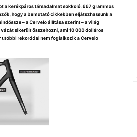
t a kerékpáros társadalmat sokkoló, 667 grammos
vezők, hogy a bemutató cikkekben eljátszhassunk a
dössze – a Cervelo állítása szerint – a világ
vázát sikerült összehozni, ami 10 000 dolláros
r utóbbi rekorddal nem foglalkozik a Cervelo