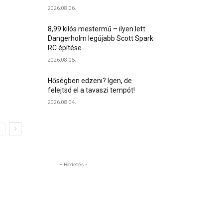
2026.08.06.
8,99 kilós mestermű – ilyen lett
Dangerholm legújabb Scott Spark
RC építése
2026.08.05.
Hőségben edzeni? Igen, de
felejtsd el a tavaszi tempót!
2026.08.04.
- Hirdetés -