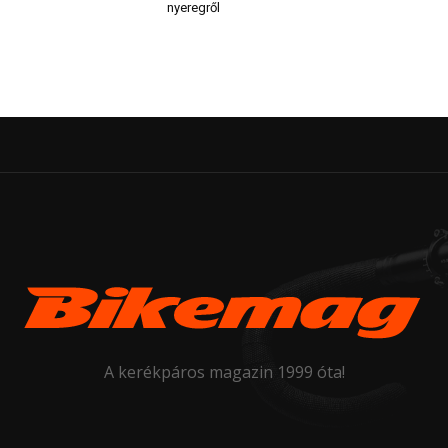
nyeregről
A kerékpáros magazin 1999 óta!