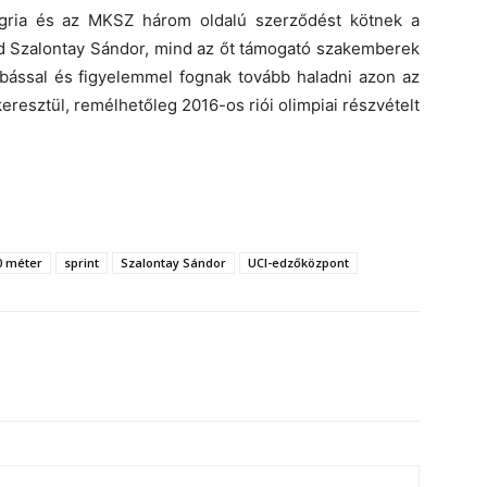
Agria és az MKSZ három oldalú szerződést kötnek a
nd Szalontay Sándor, mind az őt támogató szakemberek
obással és figyelemmel fognak tovább haladni azon az
eresztül, remélhetőleg 2016-os riói olimpiai részvételt
0 méter
sprint
Szalontay Sándor
UCI-edzőközpont