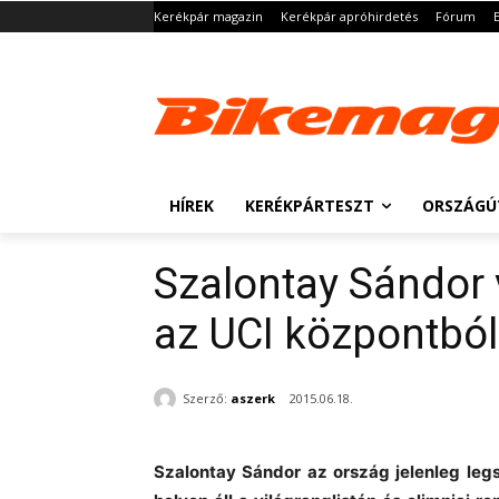
Kerékpár magazin
Kerékpár apróhirdetés
Fórum
HÍREK
KERÉKPÁRTESZT
ORSZÁGÚ
Szalontay Sándor 
az UCI központból
Szerző:
aszerk
2015.06.18.
Szalontay Sándor az ország jelenleg legs