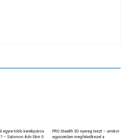
ál egyre több kerékpáros
PRO Stealth 3D nyereg teszt – amikor
t? – Salomon Adv Skin 5
egyszerűen megfeledkezel a