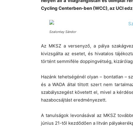
helyen áll a világranglistán és olimpiai 
Cycling Centerben-ben (WCC), az UCI ed
Szalontay Sándor
Az MKSZ a versenyző, a pálya szakágveze
kivizsgálta az esetet, és hivatalos tájéko
történt semmiféle doppingvétség, kizárólag
Hazánk tehetségénél olyan – bontatlan – sz
és a WADA által tiltott szert nem tartal
szabályszegést követett el, mivel a kérdé
hazabocsájtást eredményezett.
A tanulságok levonásával az MKSZ továbbra
június 21-től kezdődően a litván pályakerék