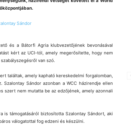
reménységünk, házirendi vétséget követett el a World
zőközpontjában.
tő és a Bátorfi Agria klubvezetőjének bevonásával
ztatást kért az UCI-tól, amely megerősítette, hogy nem
 szabályszegésről van szó.
ert találtak, amely kapható kereskedelmi forgalomban,
maz. Szalontay Sándor azonban a WCC házirendje ellen
ses szert nem mutatta be az edzőjének, amely azonnali
 is támogatásáról biztosította Szalontay Sándort, aki
páros válogatottal fog edzeni és készülni.