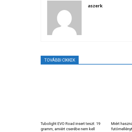
aszerk
TOVÁBBI CIKKEK
Tubolight EVO Road insert teszt: 19
Miért haszn
gramm, amiért cserébe nem kell
futómellény