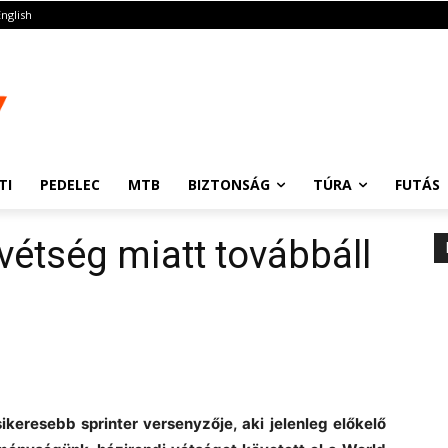
English
TI
PEDELEC
MTB
BIZTONSÁG
TÚRA
FUTÁS
vétség miatt továbbáll
ikeresebb sprinter versenyzője, aki jelenleg előkelő