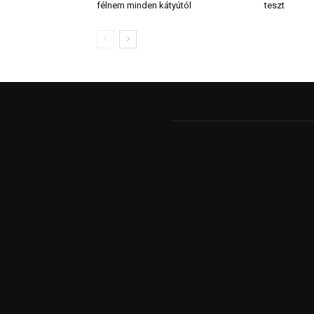
félnem minden kátyútól
teszt