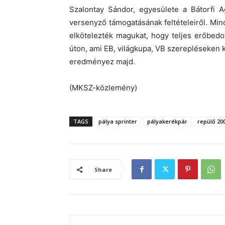
Szalontay Sándor, egyesülete a Bátorfi 
versenyző támogatásának feltételeiről. Mi
elkötelezték magukat, hogy teljes erőbed
úton, ami EB, világkupa, VB szerepléseken k
eredményez majd.
(MKSZ-közlemény)
TAGS
pálya sprinter
pályakerékpár
repülő 20
Share