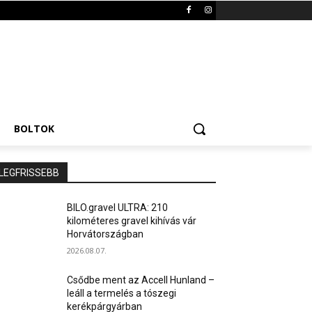
BOLTOK
LEGFRISSEBB
BILO.gravel ULTRA: 210
kilométeres gravel kihívás vár
Horvátországban
2026.08.07.
Csődbe ment az Accell Hunland –
leáll a termelés a tószegi
kerékpárgyárban