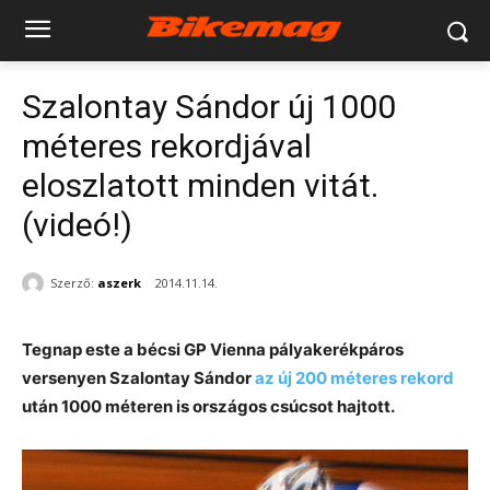
Szalontay Sándor új 1000
méteres rekordjával
eloszlatott minden vitát.
(videó!)
Szerző:
aszerk
2014.11.14.
Tegnap este a bécsi GP Vienna pályakerékpáros
versenyen Szalontay Sándor
az új 200 méteres rekord
után 1000 méteren is országos csúcsot hajtott.