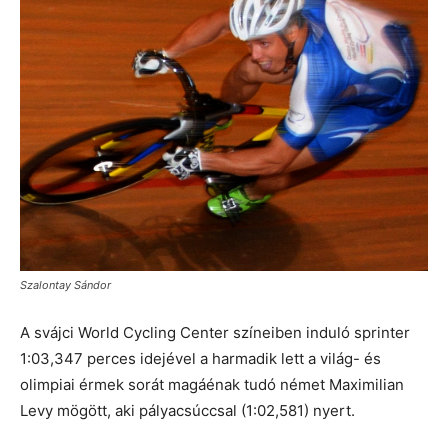
Szalontay Sándor
A svájci World Cycling Center színeiben induló sprinter
1:03,347 perces idejével a harmadik lett a világ- és
olimpiai érmek sorát magáénak tudó német Maximilian
Levy mögött, aki pályacsúccsal (1:02,581) nyert.