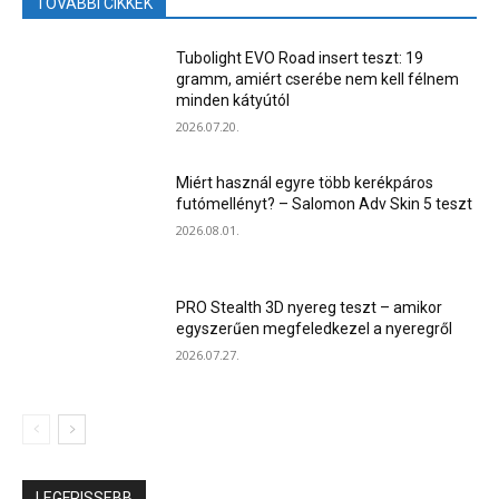
TOVÁBBI CIKKEK
Tubolight EVO Road insert teszt: 19
gramm, amiért cserébe nem kell félnem
minden kátyútól
2026.07.20.
Miért használ egyre több kerékpáros
futómellényt? – Salomon Adv Skin 5 teszt
2026.08.01.
PRO Stealth 3D nyereg teszt – amikor
egyszerűen megfeledkezel a nyeregről
2026.07.27.
LEGFRISSEBB