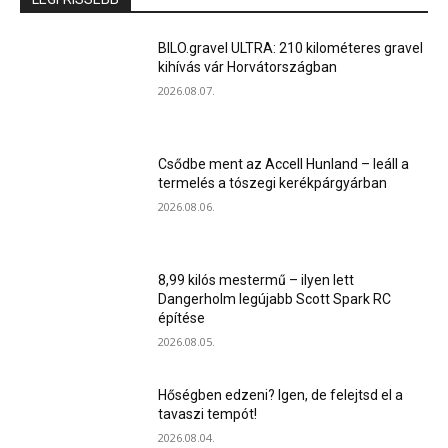
BILO.gravel ULTRA: 210 kilométeres gravel
kihívás vár Horvátországban
2026.08.07.
Csődbe ment az Accell Hunland – leáll a
termelés a tószegi kerékpárgyárban
2026.08.06.
8,99 kilós mestermű – ilyen lett
Dangerholm legújabb Scott Spark RC
építése
2026.08.05.
Hőségben edzeni? Igen, de felejtsd el a
tavaszi tempót!
2026.08.04.