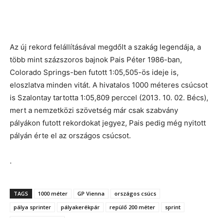
Az új rekord felállításával megdőlt a szakág legendája, a
több mint százszoros bajnok Pais Péter 1986-ban,
Colorado Springs-ben futott 1:05,505-ös ideje is,
eloszlatva minden vitát. A hivatalos 1000 méteres csúcsot
is Szalontay tartotta 1:05,809 perccel (2013. 10. 02. Bécs),
mert a nemzetközi szövetség már csak szabvány
pályákon futott rekordokat jegyez, Pais pedig még nyitott
pályán érte el az országos csúcsot.
.
TAGS
1000 méter
GP Vienna
országos csúcs
pálya sprinter
pályakerékpár
repülő 200 méter
sprint