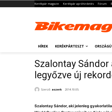
Kerékpár magazin
Kerékpár apróhirdetés
Fórum
HÍREK
KERÉKPÁRTESZT
ORSZÁGÚ
Szalontay Sándor 
legyőzve új rekord
Szerző:
aszerk
2014.10.05.
Szalontay Sándor, aki jelenleg gyakorlatila