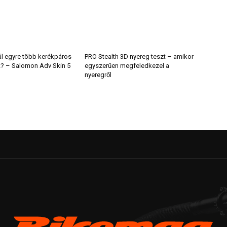
ál egyre több kerékpáros
PRO Stealth 3D nyereg teszt – amikor
t? – Salomon Adv Skin 5
egyszerűen megfeledkezel a
nyeregről