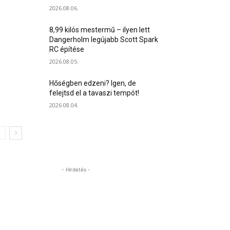
2026.08.06.
8,99 kilós mestermű – ilyen lett
Dangerholm legújabb Scott Spark
RC építése
2026.08.05.
Hőségben edzeni? Igen, de
felejtsd el a tavaszi tempót!
2026.08.04.
- Hirdetés -