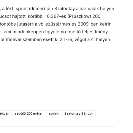
 a férfi sprint időmérőjén Szalontay a harmadik helyen
úcsot hajtott, korábbi 10,367-es (Pruszkow) 200
döntőbe jutásért a vb-ezüstérmes és 2009-ben keirin
le, ami mindenképpen figyelemre méltó teljesítmény.
enfelével szemben esett ki 2:1-re, végül a 4. helyen
rékpár
repülő 200 méter
sprint
Szalontay Sándor