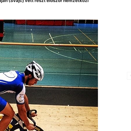
áján (Svájc) vett részt először nemzetközi