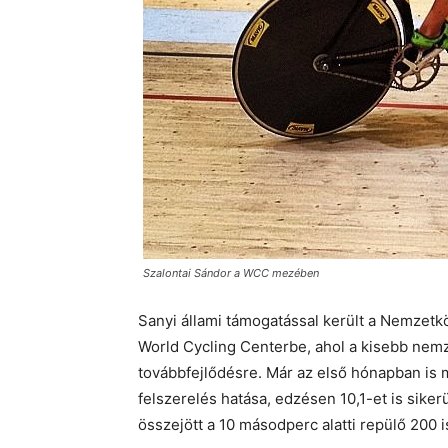
Szalontai Sándor a WCC mezében
Sanyi állami támogatással került a Nemzetk
World Cycling Centerbe, ahol a kisebb nem
továbbfejlődésre. Már az első hónapban is 
felszerelés hatása, edzésen 10,1-et is siker
összejött a 10 másodperc alatti repülő 200 i