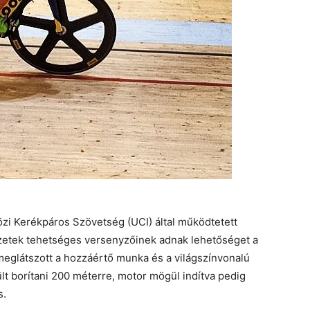
özi Kerékpáros Szövetség (UCI) által működtetett
zetek tehetséges versenyzőinek adnak lehetőséget a
meglátszott a hozzáértő munka és a világszínvonalú
ült borítani 200 méterre, motor mögül indítva pedig
s.