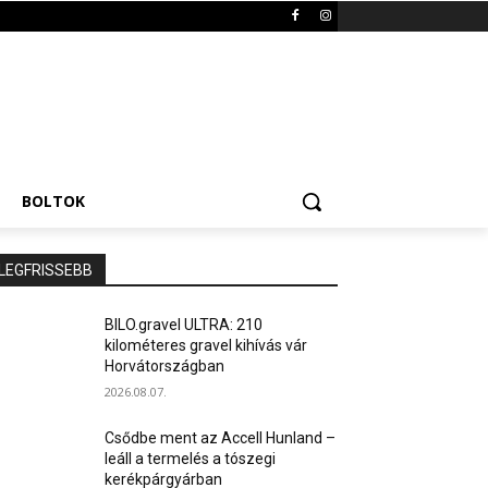
BOLTOK
LEGFRISSEBB
BILO.gravel ULTRA: 210
kilométeres gravel kihívás vár
Horvátországban
2026.08.07.
Csődbe ment az Accell Hunland –
leáll a termelés a tószegi
kerékpárgyárban