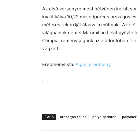
Az első versenyre most hétvégén került sor,
kvalifikálva 10,22 másodperces országos cs
méteres rekordját átadva a múltnak. Az elő
világbajnok német Maximilian Levit győzte 
Olimpiai reménységünk az elődöntőben ír ell
végzett.
Eredménylista:
Aigle_eredmeny
.
TAGS
országos csúcs
pálya sprinter
pályake