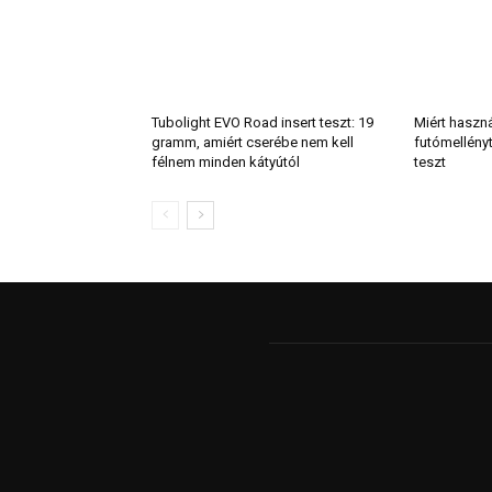
Tubolight EVO Road insert teszt: 19
Miért haszn
gramm, amiért cserébe nem kell
futómellény
félnem minden kátyútól
teszt