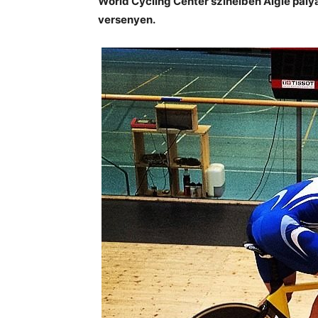
World Cycling Center színeiben Aigle pály
versenyen.