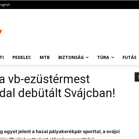
English
TI
PEDELEC
MTB
BIZTONSÁG
TÚRA
FUTÁS
a vb-ezüstérmest
dal debütált Svájcban!
g egyet jelent a hazai pályakerékpár sporttal, a svájci