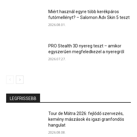
Miért használ egyre több kerékpáros
futómellényt? – Salomon Adv Skin 5 teszt
2026.08.01.
PRO Stealth 3D nyereg teszt – amikor
egyszerűen megfeledkezel a nyeregről
2026.07.27.
LEGFRISSEBB
Tour de Mátra 2026: fejlődő szervezés,
kemény mászások és igazi granfondós
hangulat
2026.08.08.