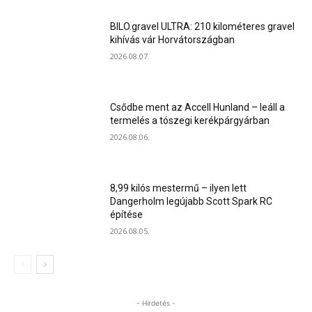
BILO.gravel ULTRA: 210 kilométeres gravel
kihívás vár Horvátországban
2026.08.07.
Csődbe ment az Accell Hunland – leáll a
termelés a tószegi kerékpárgyárban
2026.08.06.
8,99 kilós mestermű – ilyen lett
Dangerholm legújabb Scott Spark RC
építése
2026.08.05.
- Hirdetés -