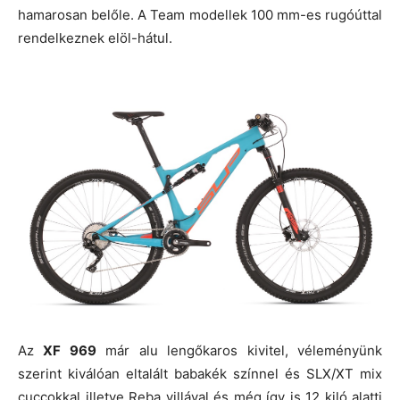
hamarosan belőle. A Team modellek 100 mm-es rugóúttal
rendelkeznek elöl-hátul.
Az
XF 969
már alu lengőkaros kivitel, véleményünk
szerint kiválóan eltalált babakék színnel és SLX/XT mix
cuccokkal illetve Reba villával és még így is 12 kiló alatti