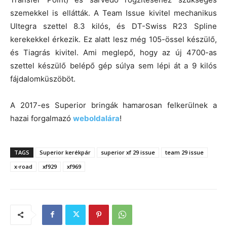
szemekkel is ellátták. A Team Issue kivitel mechanikus
Ultegra szettel 8.3 kilós, és DT-Swiss R23 Spline
kerekekkel érkezik. Ez alatt lesz még 105-össel készülő,
és Tiagrás kivitel. Ami meglepő, hogy az új 4700-as
szettel készülő belépő gép súlya sem lépi át a 9 kilós
fájdalomküszöböt.
A 2017-es Superior bringák hamarosan felkerülnek a
hazai forgalmazó
weboldalára
!
TAGS
Superior kerékpár
superior xf 29 issue
team 29 issue
x-road
xf929
xf969