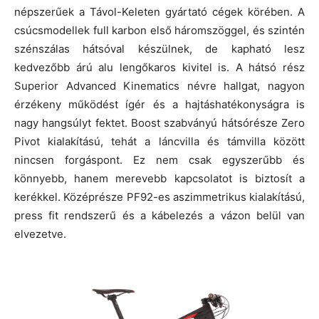
népszerűek a Távol-Keleten gyártató cégek körében. A
csúcsmodellek full karbon első háromszöggel, és szintén
szénszálas hátsóval készülnek, de kapható lesz
kedvezőbb árú alu lengőkaros kivitel is. A hátsó rész
Superior Advanced Kinematics névre hallgat, nagyon
érzékeny működést ígér és a hajtáshatékonyságra is
nagy hangsúlyt fektet. Boost szabványú hátsórésze Zero
Pivot kialakítású, tehát a láncvilla és támvilla között
nincsen forgáspont. Ez nem csak egyszerűbb és
könnyebb, hanem merevebb kapcsolatot is biztosít a
kerékkel. Középrésze PF92-es aszimmetrikus kialakítású,
press fit rendszerű és a kábelezés a vázon belül van
elvezetve.