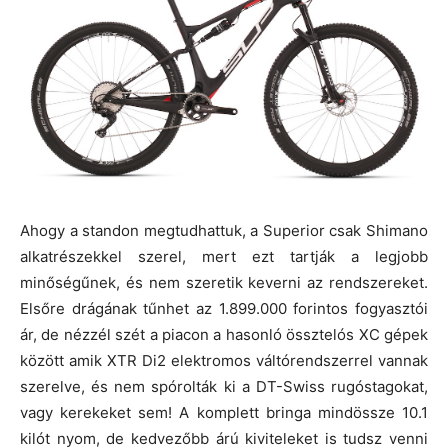
Ahogy a standon megtudhattuk, a Superior csak Shimano
alkatrészekkel szerel, mert ezt tartják a legjobb
minőségűnek, és nem szeretik keverni az rendszereket.
Elsőre drágának tűnhet az 1.899.000 forintos fogyasztói
ár, de nézzél szét a piacon a hasonló össztelós XC gépek
között amik XTR Di2 elektromos váltórendszerrel vannak
szerelve, és nem spórolták ki a DT-Swiss rugóstagokat,
vagy kerekeket sem! A komplett bringa mindössze 10.1
kilót nyom, de kedvezőbb árú kiviteleket is tudsz venni