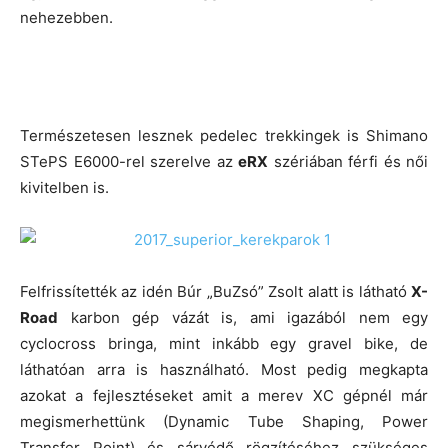
nehezebben.
Természetesen lesznek pedelec trekkingek is Shimano
STePS E6000-rel szerelve az
eRX
szériában férfi és női
kivitelben is.
Felfrissítették az idén Búr „BuZsó” Zsolt alatt is látható
X-
Road
karbon gép vázát is, ami igazából nem egy
cyclocross bringa, mint inkább egy gravel bike, de
láthatóan arra is használható. Most pedig megkapta
azokat a fejlesztéseket amit a merev XC gépnél már
megismerhettünk (Dynamic Tube Shaping, Power
Transfer Point) és sárvédő rögzítéséhez szükséges