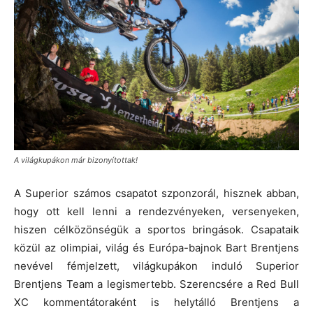
A világkupákon már bizonyítottak!
A Superior számos csapatot szponzorál, hisznek abban,
hogy ott kell lenni a rendezvényeken, versenyeken,
hiszen célközönségük a sportos bringások. Csapataik
közül az olimpiai, világ és Európa-bajnok Bart Brentjens
nevével fémjelzett, világkupákon induló Superior
Brentjens Team a legismertebb. Szerencsére a Red Bull
XC kommentátoraként is helytálló Brentjens a