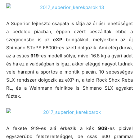
A Superior fejlesztő csapata is látja az óriási lehetőséget
a pedelec piacban, éppen ezért beszálltak ebbe a
szegmensbe is az
eXP
bringákkal, melyekben az új
Shimano STePS E8000-es szett dolgozik. Ami elég durva,
az a csúcs
919
-es modell súlya, mivel 16.8 kg a gyári adat
és ha ez a valóságban is igaz, akkor eléggé nagyot tudnak
vele harapni a sportos e-montik piacán. 10 sebességes
SLX rendszer dolgozik az eXP-n, a teló Rock Shox Reba
RL, és a Weinmann felnikbe is Shimano SLX agyakat
fűztek.
A fekete 919-es alá érkezik a kék
909
-es picivel
egyszerűbb felszereltséggel, de csak 600 grammal