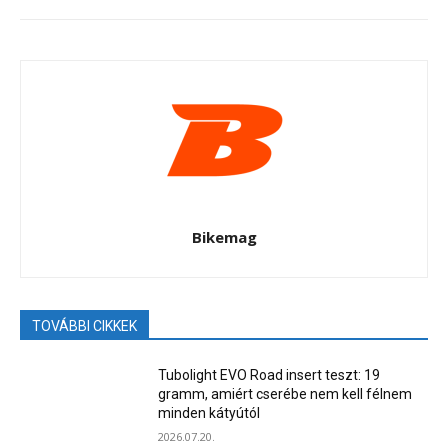
Bikemag
TOVÁBBI CIKKEK
Tubolight EVO Road insert teszt: 19
gramm, amiért cserébe nem kell félnem
minden kátyútól
2026.07.20.