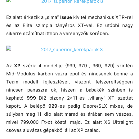
Ez alatt érkezik a „sima”
Issue
kivitel mechanikus XTR-rel
és az Elite szimpla tányéros XT-vel. Ez utóbbi nagy
sikerre számíthat itthon a versenyzők körében.
Az
XP
széria 4 modellje (999, 979 , 969, 929) szintén
Mid-Modulus karbon vázra épül és nincsenek benne a
Team modell fejlesztései, viszont felszereltségben
nincsen panaszra ok, hiszen a babakék színben is
kapható
999
Di2 bizony 2×11-es „villany” XT szettet
kapott. A belépő
929
-es pedig Deore/SLX mixes, de
súlyban még 11 kiló alatt marad és árában sem vészes,
mivel 799.000 Ft-ot kóstál majd. Ez alatt X6 Ultralight
csöves aluvázas gépekből áll az XP család.