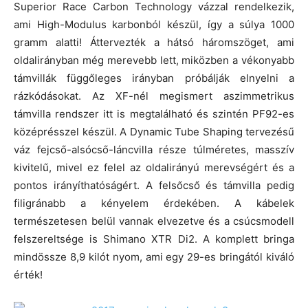
Superior Race Carbon Technology vázzal rendelkezik,
ami High-Modulus karbonból készül, így a súlya 1000
gramm alatti! Áttervezték a hátsó háromszöget, ami
oldalirányban még merevebb lett, miközben a vékonyabb
támvillák függőleges irányban próbálják elnyelni a
rázkódásokat. Az XF-nél megismert aszimmetrikus
támvilla rendszer itt is megtalálható és szintén PF92-es
középrésszel készül. A Dynamic Tube Shaping tervezésű
váz fejcső-alsócső-láncvilla része túlméretes, masszív
kivitelű, mivel ez felel az oldalirányú merevségért és a
pontos irányíthatóságért. A felsőcső és támvilla pedig
filigránabb a kényelem érdekében. A kábelek
természetesen belül vannak elvezetve és a csúcsmodell
felszereltsége is Shimano XTR Di2. A komplett bringa
mindössze 8,9 kilót nyom, ami egy 29-es bringától kiváló
érték!