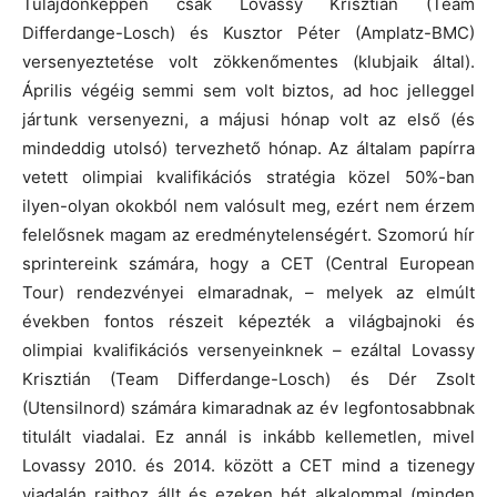
Tulajdonképpen csak Lovassy Krisztián (Team
Differdange-Losch) és Kusztor Péter (Amplatz-BMC)
versenyeztetése volt zökkenőmentes (klubjaik által).
Április végéig semmi sem volt biztos, ad hoc jelleggel
jártunk versenyezni, a májusi hónap volt az első (és
mindeddig utolsó) tervezhető hónap. Az általam papírra
vetett olimpiai kvalifikációs stratégia közel 50%-ban
ilyen-olyan okokból nem valósult meg, ezért nem érzem
felelősnek magam az eredménytelenségért. Szomorú hír
sprintereink számára, hogy a CET (Central European
Tour) rendezvényei elmaradnak, – melyek az elmúlt
években fontos részeit képezték a világbajnoki és
olimpiai kvalifikációs versenyeinknek – ezáltal Lovassy
Krisztián (Team Differdange-Losch) és Dér Zsolt
(Utensilnord) számára kimaradnak az év legfontosabbnak
titulált viadalai. Ez annál is inkább kellemetlen, mivel
Lovassy 2010. és 2014. között a CET mind a tizenegy
viadalán rajthoz állt és ezeken hét alkalommal (minden