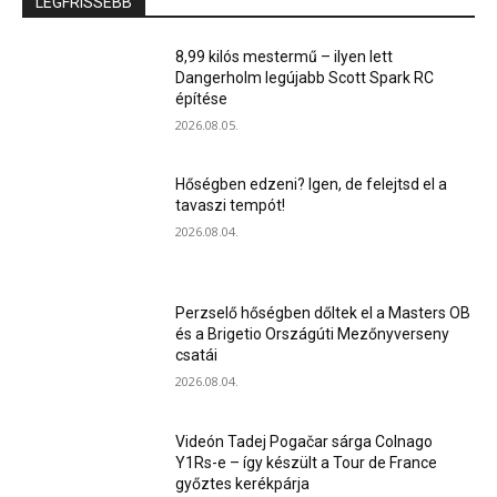
LEGFRISSEBB
8,99 kilós mestermű – ilyen lett
Dangerholm legújabb Scott Spark RC
építése
2026.08.05.
Hőségben edzeni? Igen, de felejtsd el a
tavaszi tempót!
2026.08.04.
Perzselő hőségben dőltek el a Masters OB
és a Brigetio Országúti Mezőnyverseny
csatái
2026.08.04.
Videón Tadej Pogačar sárga Colnago
Y1Rs-e – így készült a Tour de France
győztes kerékpárja