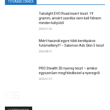
TOVÁBBI CIKKEK
Tubolight EVO Road insert teszt: 19
gramm, amiért cserébe nem kell félnem
minden kátyútól
2026.07.20.
Miért használ egyre több kerékpáros
futómellényt? – Salomon Adv Skin 5 teszt
2026.08.01.
PRO Stealth 3D nyereg teszt – amikor
egyszerűen megfeledkezel a nyeregről
2026.07.27.