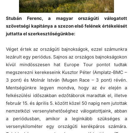
Stubán Ferenc, a magyar országúti válogatott
szövetségi kapitánya a szezon első felének értékelését
juttatta el szerkesztőségünkbe:
Véget értek az országúti bajnokságok, ezzel számunkra
lezárult egy periódus. Sajnos az országos bajnokságokon
kívül mindösszesen hat Europe Tour pontot tudtak
megszerezni kerekeseink Kusztor Péter (Amplatz-BMC –
3 pont) és Molnár István (Mugen Race – 3 pont) révén.
Mentségünkre legyen mondva, hogy az év elején a
felkészülési időszakban edzőtáborok maradtak el, illetve
február 15. és április 5. között közel 50 napig nem jutottak
nemzetközi versenylehetőséghez válogatottjaink, abban
a periódusban, amikor a leginkább szükséges a
versenykilométer egy országúti kerékpáros számára.