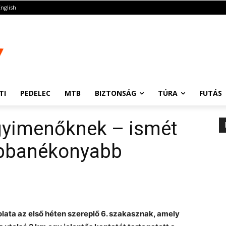
English
TI
PEDELEC
MTB
BIZTONSÁG
TÚRA
FUTÁS
gyimenőknek – ismét
obbanékonyabb
lata az első héten szereplő 6. szakasznak, amely