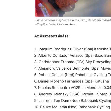
Purito nemcsak megőrizte a piros trikót, de néhány másodp
előnyét a riválisokkal szemben...
Az összetett állása:
1. Joaquim Rodriguez Oliver (Spa) Katusha
2. Alberto Contador Velasco (Spa) Saxo Ban
3. Christopher Froome (GBr) Sky Procycling
4. Alejandro Valverde Belmonte (Spa) Movis
5. Robert Gesink (Ned) Rabobank Cycling T
6. Daniel Moreno Fernandez (Spa) Katusha
7. Nicolas Roche (Irl) AG2R La Mondiale 0:0
8. Andrew Talansky (USA) Garmin – Sharp 0
9. Laurens Ten Dam (Ned) Rabobank Cyclin
10. Bauke Mollema (Ned) Rabobank Cycling