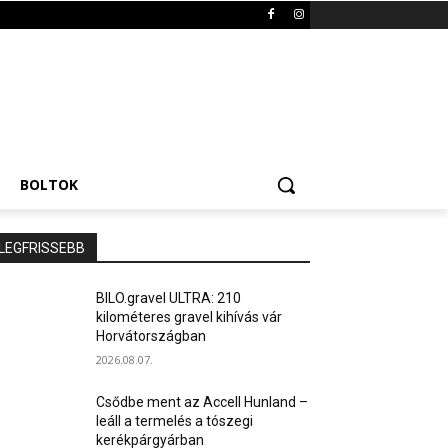
BOLTOK
LEGFRISSEBB
BILO.gravel ULTRA: 210
kilométeres gravel kihívás vár
Horvátországban
2026.08.07.
Csődbe ment az Accell Hunland –
leáll a termelés a tószegi
kerékpárgyárban