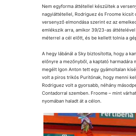
Nem egyforma áttétellel készültek a verse
nagyiáttétellel, Rodriguez és Froome kicsi
versenyző elmondása szerint ez az emelked
emlékszik arra, amikor 39/23-as áttételével
méterrel a cél előtt, és be kellett tolnia a gé
A hegy lábánál a Sky biztosította, hogy a 
előnyre a mezőnyből, a kaptató harmadára 
megélt Igon Anton tett egy gyámoltalan kísé
volt a piros trikós Puritónak, hogy menni ke
Rodriguez volt a gyorsabb, néhány másodper
Contadorral szemben. Froome – mint várható
nyomában haladt át a célon.