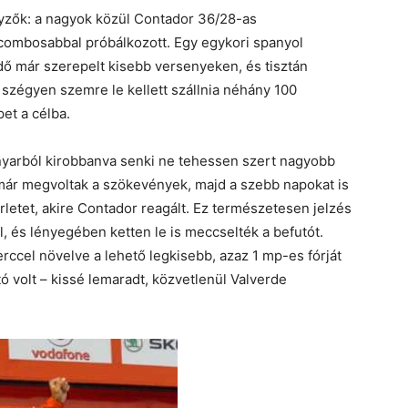
nyzők: a nagyok közül Contador 36/28-as
t combosabbal próbálkozott. Egy egykori spanyol
ő már szerepelt kisebb versenyeken, és tisztán
 szégyen szemre le kellett szállnia néhány 100
pet a célba.
kanyarból kirobbanva senki ne tehessen szert nagyobb
már megvoltak a szökevények, majd a szebb napokat is
rletet, akire Contador reagált. Ez természetesen jelzés
ll, és lényegében ketten le is meccselték a befutót.
ccel növelve a lehető legkisebb, azaz 1 mp-es fórját
 volt – kissé lemaradt, közvetlenül Valverde