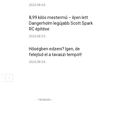
2026.08.06.
8,99 kilós mestermű – ilyen lett
Dangerholm legújabb Scott Spark
RC építése
2026.08.05.
Hőségben edzeni? Igen, de
felejtsd el a tavaszi tempót!
2026.08.04.
- Hirdetés -