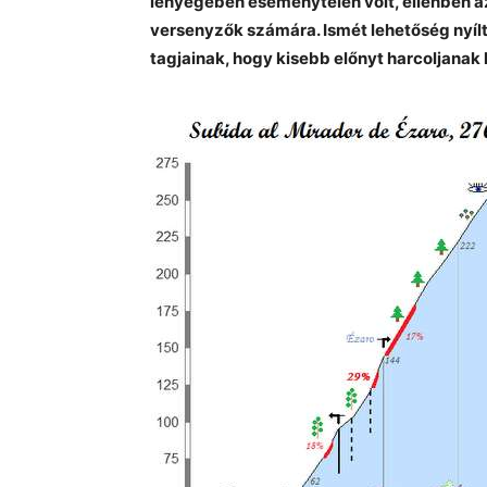
lényegében eseménytelen volt, ellenben az
versenyzők számára. Ismét lehetőség nyíl
tagjainak, hogy kisebb előnyt harcoljanak 