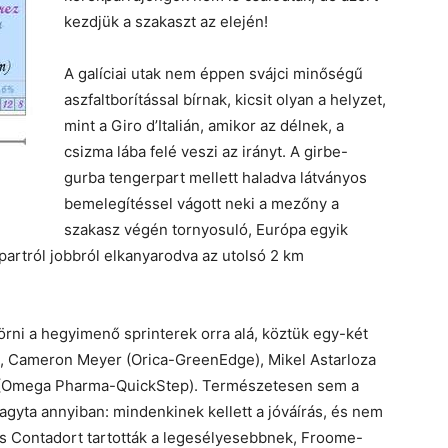
kezdjük a szakaszt az elején!
A galíciai utak nem éppen svájci minőségű
aszfaltborítással bírnak, kicsit olyan a helyzet,
mint a Giro d’Italián, amikor az délnek, a
csizma lába felé veszi az irányt. A girbe-
gurba tengerpart mellett haladva látványos
bemelegítéssel vágott neki a mezőny a
szakasz végén tornyosuló, Európa egyik
artról jobbról elkanyarodva az utolsó 2 km
rni a hegyimenő sprinterek orra alá, köztük egy-két
 Cameron Meyer (Orica-GreenEdge), Mikel Astarloza
rt (Omega Pharma-QuickStep). Természetesen sem a
agyta annyiban: mindenkinek kellett a jóváírás, és nem
s Contadort tartották a legesélyesebbnek, Froome-