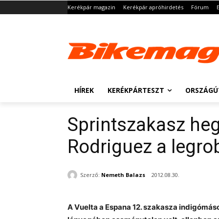
Kerékpár magazin
Kerékpár apróhirdetés
Fórum
HÍREK
KERÉKPÁRTESZT
ORSZÁGÚ
Sprintszakasz he
Rodriguez a legr
Szerző:
Nemeth Balazs
2012.08.30.
A Vuelta a Espana 12. szakasza indigómáso