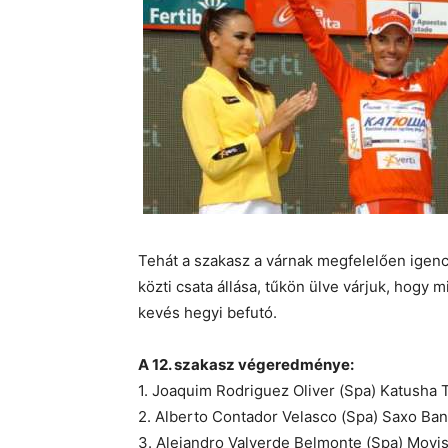
Tehát a szakasz a várnak megfelelően igenc
közti csata állása, tűkön ülve várjuk, hog
kevés hegyi befutó.
A 12. szakasz végeredménye:
1. Joaquim Rodriguez Oliver (Spa) Katusha
2. Alberto Contador Velasco (Spa) Saxo Ban
3. Alejandro Valverde Belmonte (Spa) Movi