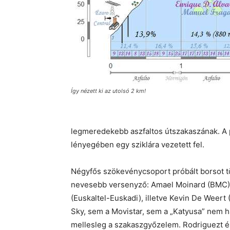
Így nézett ki az utolsó 2 km!
legmeredekebb aszfaltos útszakaszának. A p
lényegében egy sziklára vezetett fel.
Négyfős szökevénycsoport próbált borsot tö
nevesebb versenyző: Amael Moinard (BMC),
(Euskaltel-Euskadi), illetve Kevin De Wee
Sky, sem a Movistar, sem a „Katyusa” nem h
mellesleg a szakaszgyőzelem. Rodriguezt é