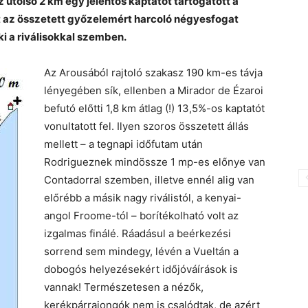
 utolsó 2 km egy jelentős kaptatót tartogatott a
t az összetett győzelemért harcoló négyesfogat
ki a riválisokkal szemben.
Az Arousából rajtoló szakasz 190 km-es távja
lényegében sík, ellenben a Mirador de Ézaroi
befutó előtti 1,8 km átlag (!) 13,5%-os kaptatót
vonultatott fel. Ilyen szoros összetett állás
mellett – a tegnapi időfutam után
Rodrigueznek mindössze 1 mp-es előnye van
Contadorral szemben, illetve ennél alig van
előrébb a másik nagy riválistól, a kenyai-
angol Froome-tól – borítékolható volt az
izgalmas finálé. Ráadásul a beérkezési
sorrend sem mindegy, lévén a Vueltán a
dobogós helyezésekért időjóváírások is
vannak! Természetesen a nézők,
kerékpárrajongók nem is csalódtak, de azért