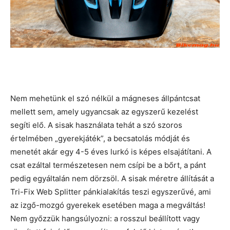
Nem mehetünk el szó nélkül a mágneses állpántcsat
mellett sem, amely ugyancsak az egyszerű kezelést
segíti elő. A sisak használata tehát a szó szoros
értelmében „gyerekjáték”, a becsatolás módját és
menetét akár egy 4-5 éves lurkó is képes elsajátítani. A
csat ezáltal természetesen nem csípi be a bőrt, a pánt
pedig egyáltalán nem dörzsöl. A sisak méretre állítását a
Tri-Fix Web Splitter pánkialakítás teszi egyszerűvé, ami
az izgő-mozgó gyerekek esetében maga a megváltás!
Nem győzzük hangsúlyozni: a rosszul beállított vagy