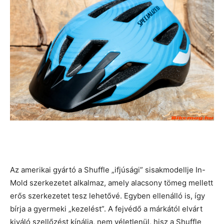
Az amerikai gyártó a Shuffle „ifjúsági” sisakmodellje In-
Mold szerkezetet alkalmaz, amely alacsony tömeg mellett
erős szerkezetet tesz lehetővé. Egyben ellenálló is, így
bírja a gyermeki „kezelést”. A fejvédő a márkától elvárt
kiváló szellőzést kínálja, nem véletlenül, hisz a Shuffle