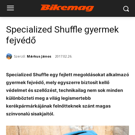
Specialized Shuffle gyermek
fejvédő
Szerző:
Márkus János
2017.02.26.
Specialized Shuffle egy fejlett megoldásokat alkalmazó
gyermek fejvédő, mely egyszerre biztosít kellő
védelmet és szellőzést, technikailag nem sok minden
különbözteti meg a világ legismertebb
kerékpármárkájának felnőtteknek szánt magas
színvonalú sisakjaitól.