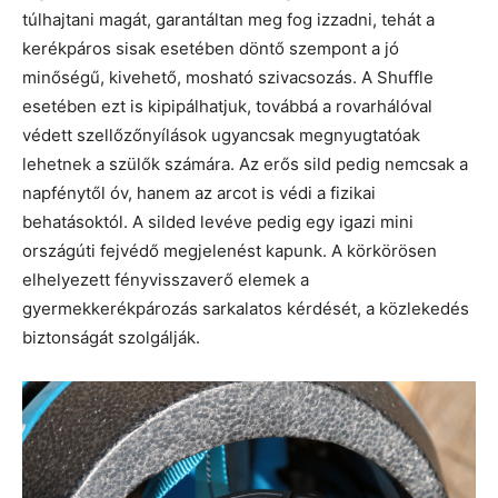
túlhajtani magát, garantáltan meg fog izzadni, tehát a
kerékpáros sisak esetében döntő szempont a jó
minőségű, kivehető, mosható szivacsozás. A Shuffle
esetében ezt is kipipálhatjuk, továbbá a rovarhálóval
védett szellőzőnyílások ugyancsak megnyugtatóak
lehetnek a szülők számára. Az erős sild pedig nemcsak a
napfénytől óv, hanem az arcot is védi a fizikai
behatásoktól. A silded levéve pedig egy igazi mini
országúti fejvédő megjelenést kapunk. A körkörösen
elhelyezett fényvisszaverő elemek a
gyermekkerékpározás sarkalatos kérdését, a közlekedés
biztonságát szolgálják.