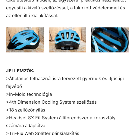
egyesíti a kiváló szellőzéssel, a fokozott védelemmel és
az ellenálló kialakítással.
JELLEMZŐK:
>Általános felhasználásra tervezett gyermek és ifjúsági
fejvédő
>In-Mold technológia
>4th Dimension Cooling System szellőzés
>18 szellőzőnyílás
>Headset SX Fit System állítórendszer a korosztály
számára adaptálva
>Tri-Fix Web Splitter pánkialakítás