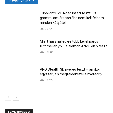
TOVÁBBI CIKKEK
Tubolight EVO Road insert teszt: 19
gramm, amiért cserébe nem kell félnem
minden kátyútól
2026.07.20.
Miért használ egyre több kerékpáros
futómellényt? – Salomon Adv Skin 5 teszt
2026.08.01.
PRO Stealth 3D nyereg teszt – amikor
egyszerűen megfeledkezel a nyeregről
2026.07.27.
LEGFRISSEBB