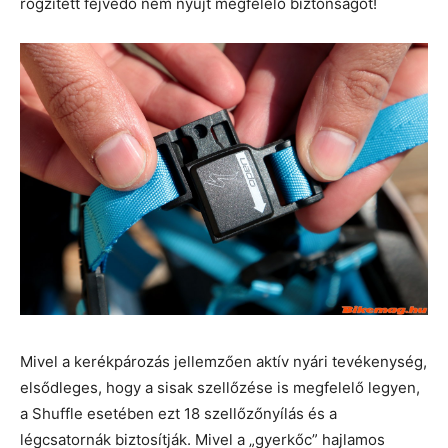
rögzített fejvédő nem nyújt megfelelő biztonságot!
Mivel a kerékpározás jellemzően aktív nyári tevékenység,
elsődleges, hogy a sisak szellőzése is megfelelő legyen,
a Shuffle esetében ezt 18 szellőzőnyílás és a
légcsatornák biztosítják. Mivel a „gyerkőc” hajlamos