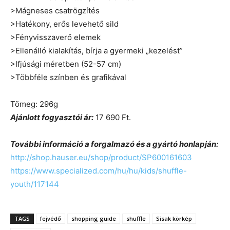
>Mágneses csatrögzítés
>Hatékony, erős levehető sild
>Fényvisszaverő elemek
>Ellenálló kialakítás, bírja a gyermeki „kezelést”
>Ifjúsági méretben (52-57 cm)
>Többféle színben és grafikával
Tömeg: 296g
Ajánlott fogyasztói ár:
17 690 Ft.
További információ a forgalmazó és a gyártó honlapján:
http://shop.hauser.eu/shop/product/SP600161603
https://www.specialized.com/hu/hu/kids/shuffle-
youth/117144
TAGS
fejvédő
shopping guide
shuffle
Sisak körkép