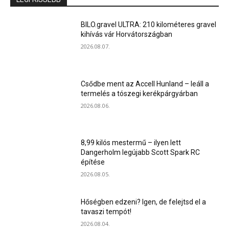
BILO.gravel ULTRA: 210 kilométeres gravel
kihívás vár Horvátországban
2026.08.07.
Csődbe ment az Accell Hunland – leáll a
termelés a tószegi kerékpárgyárban
2026.08.06.
8,99 kilós mestermű – ilyen lett
Dangerholm legújabb Scott Spark RC
építése
2026.08.05.
Hőségben edzeni? Igen, de felejtsd el a
tavaszi tempót!
2026.08.04.