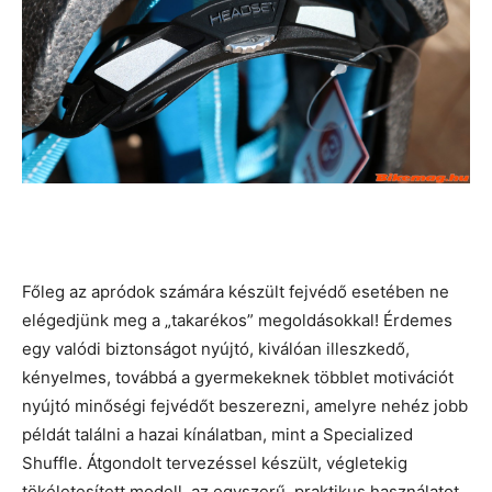
Főleg az apródok számára készült fejvédő esetében ne
elégedjünk meg a „takarékos” megoldásokkal! Érdemes
egy valódi biztonságot nyújtó, kiválóan illeszkedő,
kényelmes, továbbá a gyermekeknek többlet motivációt
nyújtó minőségi fejvédőt beszerezni, amelyre nehéz jobb
példát találni a hazai kínálatban, mint a Specialized
Shuffle. Átgondolt tervezéssel készült, végletekig
tökéletesített modell, az egyszerű, praktikus használatot