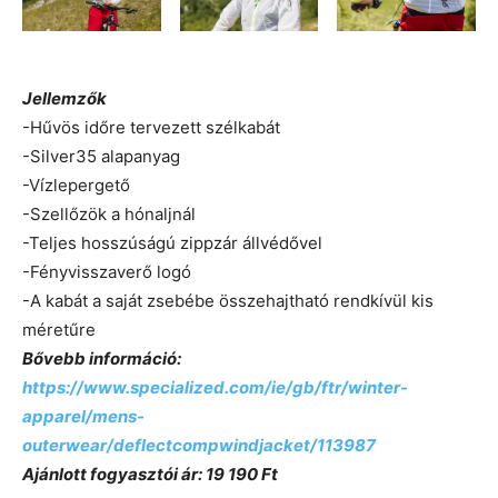
Jellemzők
-Hűvös időre tervezett szélkabát
-Silver35 alapanyag
-Vízlepergető
-Szellőzök a hónaljnál
-Teljes hosszúságú zippzár állvédővel
-Fényvisszaverő logó
-A kabát a saját zsebébe összehajtható rendkívül kis
méretűre
Bővebb információ:
https://www.specialized.com/ie/gb/ftr/winter-
apparel/mens-
outerwear/deflectcompwindjacket/113987
Ajánlott fogyasztói ár: 19 190 Ft