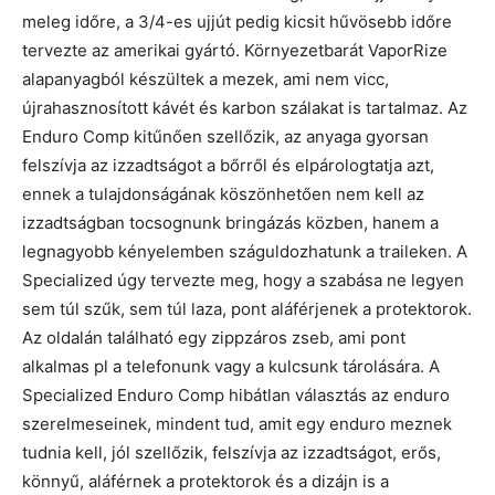
meleg időre, a 3/4-es ujjút pedig kicsit hűvösebb időre
tervezte az amerikai gyártó. Környezetbarát VaporRize
alapanyagból készültek a mezek, ami nem vicc,
újrahasznosított kávét és karbon szálakat is tartalmaz. Az
Enduro Comp kitűnően szellőzik, az anyaga gyorsan
felszívja az izzadtságot a bőrről és elpárologtatja azt,
ennek a tulajdonságának köszönhetően nem kell az
izzadtságban tocsognunk bringázás közben, hanem a
legnagyobb kényelemben száguldozhatunk a traileken. A
Specialized úgy tervezte meg, hogy a szabása ne legyen
sem túl szűk, sem túl laza, pont aláférjenek a protektorok.
Az oldalán található egy zippzáros zseb, ami pont
alkalmas pl a telefonunk vagy a kulcsunk tárolására. A
Specialized Enduro Comp hibátlan választás az enduro
szerelmeseinek, mindent tud, amit egy enduro meznek
tudnia kell, jól szellőzik, felszívja az izzadtságot, erős,
könnyű, aláférnek a protektorok és a dizájn is a