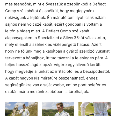
más teendőnk, mint elővesszük a zsebünkből a Deflect
Comp szélkabátot és anélkül, hogy megfagynánk,
nekivágunk a lejtőnek. Én már átéltem ilyet, csak nálam
sajnos nem volt szélkabát, ezért gondban is voltam a
lejtőn a hideg miatt. A Deflect Comp szélkabát
alapanyagaként a Specialized a Silver35-öt választotta,
mely ellenáll a szélnek és vízlepergető hatású. Azért,
hogy ne főjünk meg a kabátban a gyártó szellőzőlyukakat
tervezett a hónaljhoz, itt tud távozni a felesleges pára. A
teljes hosszúságú zippzár végére egy állvédő került,
hogy megvédje állunkat az irritációtól és a becsípődéstől.
A kabát nagyon kis méretűre összehajtható, ehhez
segítségünkre van a saját zsebe, amibe pont belefér és
ezután már a mezünk zsebében is tárolhatjuk.