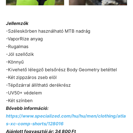
Jellemzők
-Széleskörben használható MTB nadrág
-VaporRize anyag
-Rugalmas
-Jól szellőzik
-Könnyű
-Kivehető lélegző belsőrész Body Geometry betéttel
-Két zippzáros zseb elöl
-Tépőzárral állítható derékrész
-UV50+ védelem
-Két színben
Bővebb információ:
https://www.specialized.com/hu/hu/men/clothing/atla
s-xc-comp-shorts/128016
Ajánlott fogyasztói ár: 34 800 Ft