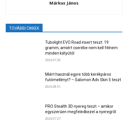
Márkus János
TOVÁBBI CIKKEK
Tubolight EVO Road insert teszt: 19
gramm, amiért cserébe nem kell félnem
minden kátyútól
2026.07.20.
Miért használ egyre több kerékpáros
futómellényt? – Salomon Adv Skin 5 teszt
2026.08.01.
PRO Stealth 3D nyereg teszt – amikor
egyszerűen megfeledkezel a nyeregről
2026.07.27.