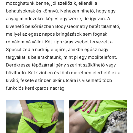
mozoghatunk benne, jól szellőzik, ellenáll a
behatásoknak és könnyű. Nehezen hihető, hogy egy
anyag mindezekre képes egyszerre, de így van. A
kivehető belsőrészben Body Geometry betét található,
mellyel az egész napos bringázások sem fognak
rémálommá vállni. Két zippzáras zsebet tervezett a
Specialized a nadrág elejére, amikbe egész nagy
tárgyakat is belerakhatunk, mint pl egy mobiltelefont.
Derékrésze tépőzárral igény szerint szűkíthető vagy
bővíthető. Két színben és több méretben elérhető ez a
kiváló, fekete színben akár utcára is viselhető több
funkciós kerékpáros nadrág.