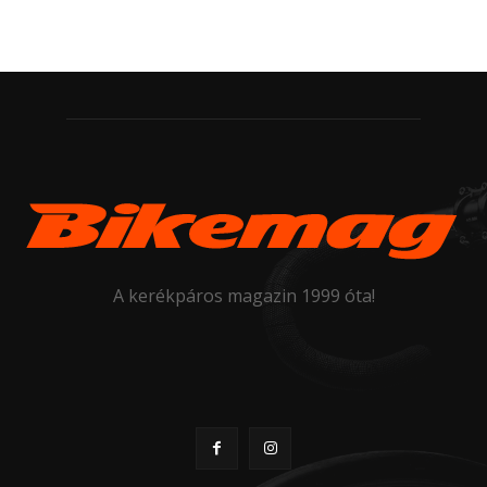
A kerékpáros magazin 1999 óta!