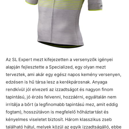
Az SL Expert mezt kifejezetten a versenyzők igényei
alapján fejlesztette a Specialized, egy olyan mezt
terveztek, ami akár egy egész napos kemény versenyen,
edzésen is hű társa lesz a kerékpárosnak. Anyaga
rendkívül jól elvezeti az izzadtságot és nagyon finom
tapintású, jó érzés felvenni, hozzáérni, egyáltalán nem
irritálja a bőrt (a legfinomabb tapintású mez, amit eddig
fogtam), hosszútávon is megfelelő hőháztartást és
kényelmes viseletet biztosít. Három klasszikus zseb
található hátul, melyek közül az egyik izzadtságálló, ebbe