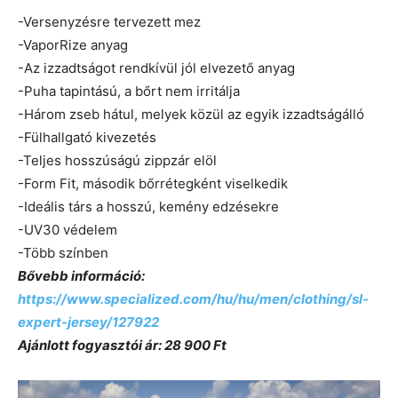
-Versenyzésre tervezett mez
-VaporRize anyag
-Az izzadtságot rendkívül jól elvezető anyag
-Puha tapintású, a bőrt nem irritálja
-Három zseb hátul, melyek közül az egyik izzadtságálló
-Fülhallgató kivezetés
-Teljes hosszúságú zippzár elöl
-Form Fit, második bőrrétegként viselkedik
-Ideális társ a hosszú, kemény edzésekre
-UV30 védelem
-Több színben
Bővebb információ:
https://www.specialized.com/hu/hu/men/clothing/sl-
expert-jersey/127922
Ajánlott fogyasztói ár: 28 900 Ft