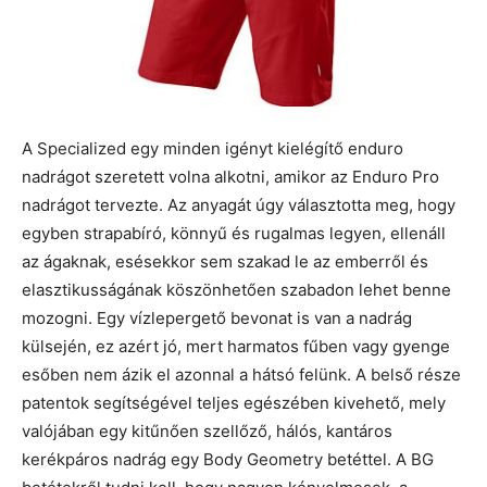
A Specialized egy minden igényt kielégítő enduro
nadrágot szeretett volna alkotni, amikor az Enduro Pro
nadrágot tervezte. Az anyagát úgy választotta meg, hogy
egyben strapabíró, könnyű és rugalmas legyen, ellenáll
az ágaknak, esésekkor sem szakad le az emberről és
elasztikusságának köszönhetően szabadon lehet benne
mozogni. Egy vízlepergető bevonat is van a nadrág
külsején, ez azért jó, mert harmatos fűben vagy gyenge
esőben nem ázik el azonnal a hátsó felünk. A belső része
patentok segítségével teljes egészében kivehető, mely
valójában egy kitűnően szellőző, hálós, kantáros
kerékpáros nadrág egy Body Geometry betéttel. A BG