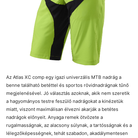
Az Atlas XC comp egy igazi univerzális MTB nadrág a
benne található betéttel és sportos rövidnadrágnak tűnő
megjelenésével. Jó választás azoknak, akik nem szeretik
a hagyományos testre feszülő nadrágokat a kinézetük
miatt, viszont maximálisan élvezni akarják a betétes
nadrágok előnyeit. Anyaga remek ötvözete a
rugalmasságnak, az alacsony súlynak, a tartósságnak és a
lélegzőképességnek, tehát szabadon, akadálymentesen