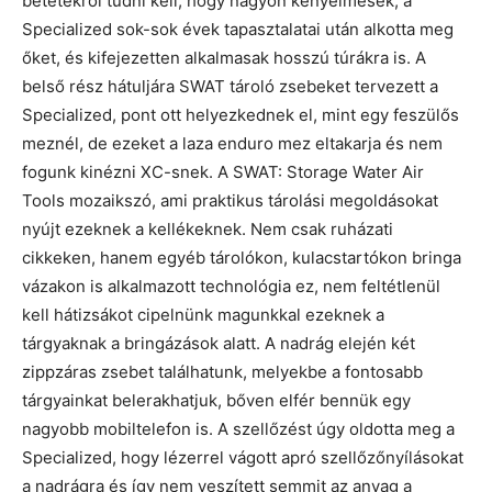
betétekről tudni kell, hogy nagyon kényelmesek, a
Specialized sok-sok évek tapasztalatai után alkotta meg
őket, és kifejezetten alkalmasak hosszú túrákra is. A
belső rész hátuljára SWAT tároló zsebeket tervezett a
Specialized, pont ott helyezkednek el, mint egy feszülős
meznél, de ezeket a laza enduro mez eltakarja és nem
fogunk kinézni XC-snek. A SWAT: Storage Water Air
Tools mozaikszó, ami praktikus tárolási megoldásokat
nyújt ezeknek a kellékeknek. Nem csak ruházati
cikkeken, hanem egyéb tárolókon, kulacstartókon bringa
vázakon is alkalmazott technológia ez, nem feltétlenül
kell hátizsákot cipelnünk magunkkal ezeknek a
tárgyaknak a bringázások alatt. A nadrág elején két
zippzáras zsebet találhatunk, melyekbe a fontosabb
tárgyainkat belerakhatjuk, bőven elfér bennük egy
nagyobb mobiltelefon is. A szellőzést úgy oldotta meg a
Specialized, hogy lézerrel vágott apró szellőzőnyílásokat
a nadrágra és így nem veszített semmit az anyag a