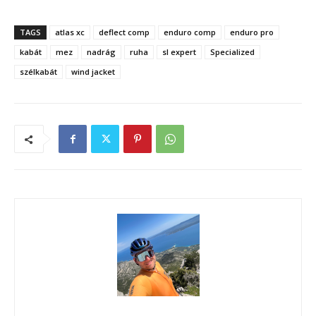
TAGS
atlas xc
deflect comp
enduro comp
enduro pro
kabát
mez
nadrág
ruha
sl expert
Specialized
szélkabát
wind jacket