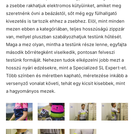
a zsebbe rakhatjuk elektromos kütyüinket, amiket meg
szeretnénk óvni a beázástól, sőt még egy fülhallgató
kivezetés is tartozik ehhez a zsebhez. Elöl, mint minden
mezen ebben a kategóriában, teljes hosszúságú zippzár
van, mellyel pluszban szabályozhatjuk testünk hűtését.
Maga a mez olyan, mintha a testünk része lenne, egyfajta
második bőrrétegként viselkedik, pontosan felveszi
testünk formáját. Nehezen tudok elképzelni jobb mezt a
hosszú nyári edzésekre, mint a Specialized SL Expert-et.
Több színben és méretben kapható, méretezése inkább a
versenyző vonalat követi, tehát egy kicsit kisebbek, mint
a hagyományos mezek.