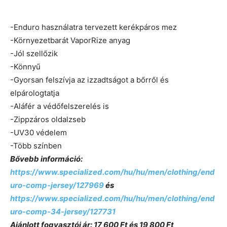
-Enduro használatra tervezett kerékpáros mez
-Környezetbarát VaporRize anyag
-Jól szellőzik
-Könnyű
-Gyorsan felszívja az izzadtságot a bőrről és
elpárologtatja
-Aláfér a védőfelszerelés is
-Zippzáros oldalzseb
-UV30 védelem
-Több színben
Bővebb információ:
https://www.specialized.com/hu/hu/men/clothing/end
uro-comp-jersey/127969
és
https://www.specialized.com/hu/hu/men/clothing/end
uro-comp-34-jersey/127731
Ajánlott fogyasztói ár: 17 600 Ft és 19 800 Ft