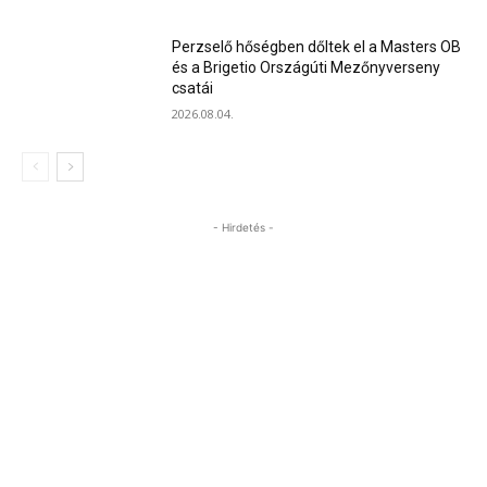
Perzselő hőségben dőltek el a Masters OB
és a Brigetio Országúti Mezőnyverseny
csatái
2026.08.04.
- Hirdetés -