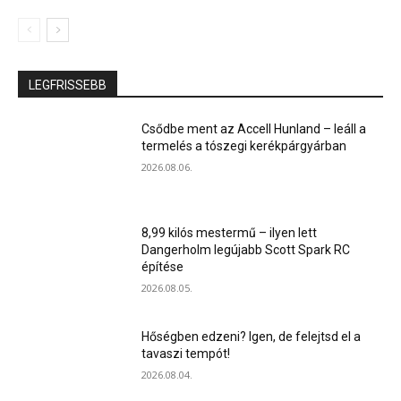
LEGFRISSEBB
Csődbe ment az Accell Hunland – leáll a
termelés a tószegi kerékpárgyárban
2026.08.06.
8,99 kilós mestermű – ilyen lett
Dangerholm legújabb Scott Spark RC
építése
2026.08.05.
Hőségben edzeni? Igen, de felejtsd el a
tavaszi tempót!
2026.08.04.