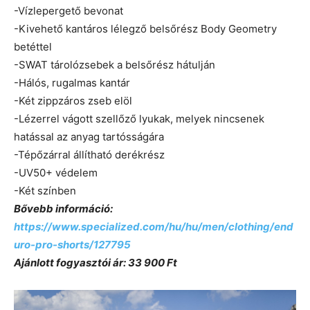
-Vízlepergető bevonat
-Kivehető kantáros lélegző belsőrész Body Geometry
betéttel
-SWAT tárolózsebek a belsőrész hátulján
-Hálós, rugalmas kantár
-Két zippzáros zseb elöl
-Lézerrel vágott szellőző lyukak, melyek nincsenek
hatással az anyag tartósságára
-Tépőzárral állítható derékrész
-UV50+ védelem
-Két színben
Bővebb információ:
https://www.specialized.com/hu/hu/men/clothing/end
uro-pro-shorts/127795
Ajánlott fogyasztói ár: 33 900 Ft