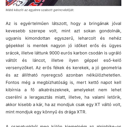
Máté készíti az egyénre szabott gerincvédőjét.
Az is egyértelműen látszott, hogy a bringának jóval
kevesebb szerepe volt, mint azt sokan gondolnák,
ugyanis kimondottan egyszerű, leharcolt és nehéz
gépekkel is mentek nagyon jó időket erős és ügyes
srácok, illetve láttunk 9000 eurós karbon csodán is ugráló
váltót és láncot, illetve ilyen géppel eső-kelő
versenyzőket. Az erős fékek és kerekek, a jó geometria
és az állítható nyeregcső azonban nélkülözhetetlen.
Fontos még a megbízhatóság is, mert kettő napot kell
kibírnia a fő alkatrészeknek, amelyeket nem lehet
cserélni a leragasztás miatt, illetve, ha valami letörik,
akkor kisebb a kár, ha az mondjuk csak egy XT váltó volt,
mint mondjuk egy könnyű és drága XTR.
A csapatunkból meg külön kiemelném az alpinbike-os