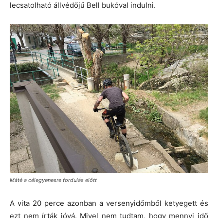
lecsatolható állvédőjű Bell bukóval indulni.
Máté a célegyenesre fordulás előtt
A vita 20 perce azonban a versenyidőmből ketyegett és
ezt nem írták jóvá. Mivel nem tudtam, hogy mennyi idő