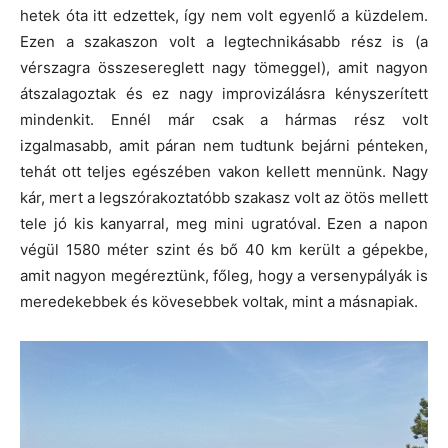
hetek óta itt edzettek, így nem volt egyenlő a küzdelem.
Ezen a szakaszon volt a legtechnikásabb rész is (a
vérszagra összesereglett nagy tömeggel), amit nagyon
átszalagoztak és ez nagy improvizálásra kényszerített
mindenkit. Ennél már csak a hármas rész volt
izgalmasabb, amit páran nem tudtunk bejárni pénteken,
tehát ott teljes egészében vakon kellett mennünk. Nagy
kár, mert a legszórakoztatóbb szakasz volt az ötös mellett
tele jó kis kanyarral, meg mini ugratóval. Ezen a napon
végül 1580 méter szint és bő 40 km került a gépekbe,
amit nagyon megéreztünk, főleg, hogy a versenypályák is
meredekebbek és kövesebbek voltak, mint a másnapiak.