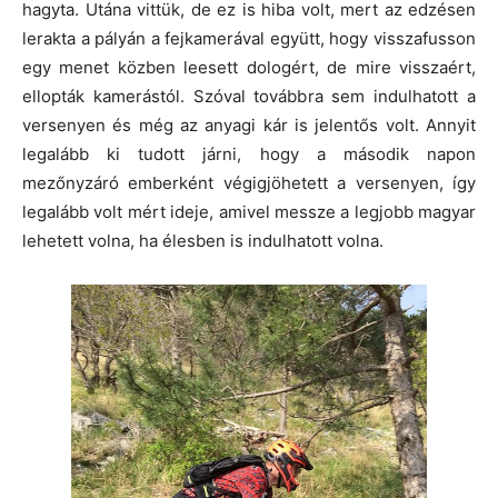
hagyta. Utána vittük, de ez is hiba volt, mert az edzésen
lerakta a pályán a fejkamerával együtt, hogy visszafusson
egy menet közben leesett dologért, de mire visszaért,
ellopták kamerástól. Szóval továbbra sem indulhatott a
versenyen és még az anyagi kár is jelentős volt. Annyit
legalább ki tudott járni, hogy a második napon
mezőnyzáró emberként végigjöhetett a versenyen, így
legalább volt mért ideje, amivel messze a legjobb magyar
lehetett volna, ha élesben is indulhatott volna.