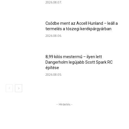
2026.08.07.
Csődbe ment az Accell Hunland – leáll a
termelés a tószegi kerékpárgyárban
2026.08.06.
8,99 kilós mestermű – ilyen lett
Dangerholm legújabb Scott Spark RC
építése
2026.08.05.
- Hirdetés -