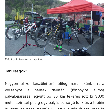
Elég korán kezdtük a napokat.
Tanulságok:
Nagyon fel kell készülni erőnlétileg, mert nekünk erre a
versenyre a péntek délutáni (többnyire autós)
pályabejárással együtt bő 80 km tekerés jött ki 3000
méter szinttel pedig egy pályát be se jártunk és a többin
is csak egyszer mentünk, illetve autós felszállítást is