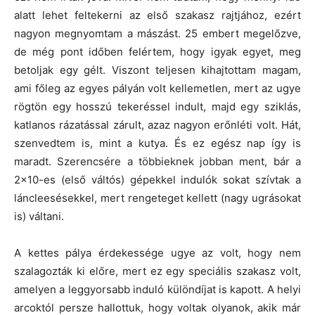
alatt lehet feltekerni az első szakasz rajtjához, ezért
nagyon megnyomtam a mászást. 25 embert megelőzve,
de még pont időben felértem, hogy igyak egyet, meg
betoljak egy gélt. Viszont teljesen kihajtottam magam,
ami főleg az egyes pályán volt kellemetlen, mert az ugye
rögtön egy hosszú tekeréssel indult, majd egy sziklás,
katlanos rázatással zárult, azaz nagyon erőnléti volt. Hát,
szenvedtem is, mint a kutya. És ez egész nap így is
maradt. Szerencsére a többieknek jobban ment, bár a
2×10-es (első váltós) gépekkel indulók sokat szívtak a
láncleesésekkel, mert rengeteget kellett (nagy ugrásokat
is) váltani.
A kettes pálya érdekessége ugye az volt, hogy nem
szalagozták ki előre, mert ez egy speciális szakasz volt,
amelyen a leggyorsabb induló különdíjat is kapott. A helyi
arcoktól persze hallottuk, hogy voltak olyanok, akik már