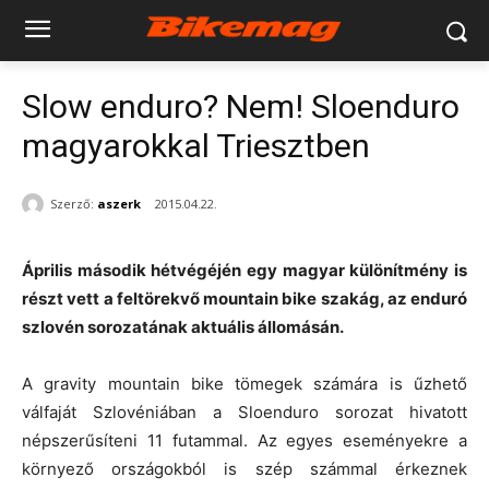
Slow enduro? Nem! Sloenduro
magyarokkal Triesztben
Szerző:
aszerk
2015.04.22.
Április második hétvégéjén egy magyar különítmény is
részt vett a feltörekvő mountain bike szakág, az enduró
szlovén sorozatának aktuális állomásán.
A gravity mountain bike tömegek számára is űzhető
válfaját Szlovéniában a Sloenduro sorozat hivatott
népszerűsíteni 11 futammal. Az egyes eseményekre a
környező országokból is szép számmal érkeznek