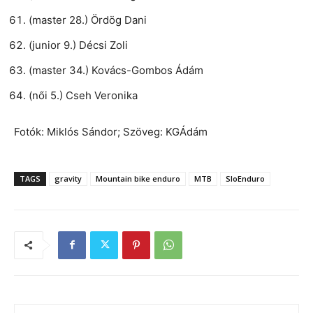
(master 28.) Ördög Dani
(junior 9.) Décsi Zoli
(master 34.) Kovács-Gombos Ádám
(női 5.) Cseh Veronika
Fotók: Miklós Sándor; Szöveg: KGÁdám
TAGS
gravity
Mountain bike enduro
MTB
SloEnduro