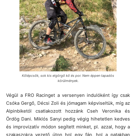
Kőlépcsők, sok kis elgörgő kő és por. Nem éppen tapadós
körülmények.
Végül a FRO Racinget a versenyen indulóként így csak
Csóka Gergő, Décsi Zoli és jómagam képviseltük, míg az
Alpinbiketól csatlakozott hozzánk Cseh Veronika és
Ördög Dani. Miklós Sanyi pedig végig hihetetlen kedves
és improvizatív módon segített minket, pl. azzal, hogy a
szakaszokra vezető úton hol egy fán, hol a patakban