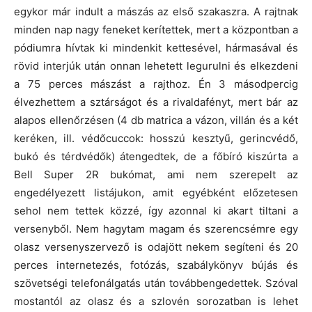
egykor már indult a mászás az első szakaszra. A rajtnak
minden nap nagy feneket kerítettek, mert a központban a
pódiumra hívtak ki mindenkit kettesével, hármasával és
rövid interjúk után onnan lehetett legurulni és elkezdeni
a 75 perces mászást a rajthoz. Én 3 másodpercig
élvezhettem a sztárságot és a rivaldafényt, mert bár az
alapos ellenőrzésen (4 db matrica a vázon, villán és a két
keréken, ill. védőcuccok: hosszú kesztyű, gerincvédő,
bukó és térdvédők) átengedtek, de a főbíró kiszúrta a
Bell Super 2R bukómat, ami nem szerepelt az
engedélyezett listájukon, amit egyébként előzetesen
sehol nem tettek közzé, így azonnal ki akart tiltani a
versenyből. Nem hagytam magam és szerencsémre egy
olasz versenyszervező is odajött nekem segíteni és 20
perces internetezés, fotózás, szabálykönyv bújás és
szövetségi telefonálgatás után továbbengedettek. Szóval
mostantól az olasz és a szlovén sorozatban is lehet