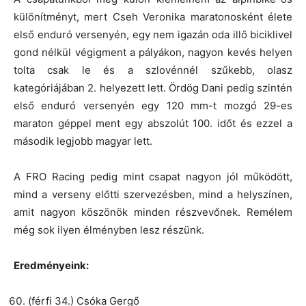
különítményt, mert Cseh Veronika maratonosként élete
első enduró versenyén, egy nem igazán oda illő biciklivel
gond nélkül végigment a pályákon, nagyon kevés helyen
tolta csak le és a szlovénnél szűkebb, olasz
kategóriájában 2. helyezett lett. Ördög Dani pedig szintén
első enduró versenyén egy 120 mm-t mozgó 29-es
maraton géppel ment egy abszolút 100. időt és ezzel a
második legjobb magyar lett.
A FRO Racing pedig mint csapat nagyon jól működött,
mind a verseny előtti szervezésben, mind a helyszínen,
amit nagyon köszönök minden részvevőnek. Remélem
még sok ilyen élményben lesz részünk.
Eredményeink:
(férfi 34.) Csóka Gergő