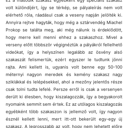
Ez a második szakasz egyébként egy speciális szakasz
volt különdíjért, így se térkép, se pályaleírás nem volt
elérhető róla, ráadásul csak a veseny napján jelölték ki.
Annyira rejtve hagyták, hogy még a sztárvendég Miachel
Prokop se találta meg, aki még nálunk is érdeklődött,
hogy merre kell menni ehhez a szakaszhoz. Mivel a
verseny előtt többször végignéztük a pályákról fellelhető
videókat, így a helyszínen legalább az ösvény alsó
szakaszát felismertük, ezért egyszer le tudtunk jönni
rajta. Ami kellett is, ugyanis volt benne egy 50-100
méternyi nagyon meredek és kemény szakasz nagy
sziklákkal és lelépésekkel, ahol a mezőny jelentős része
csak tolni tudta lefelé. Persze erről is csak a versenyen
derült ki élesben, hogy kiszalagozzák, így a begyakorolt
nyomaink semmit sem értek. Ez az utólagos kiszalagozás
egyébként több szakaszon is jellemző volt, így nagyon
észnél kellett lenni, mert itt-ott bekerült egy-egy új
szakasz. A legrosszabb az volt, hogy nem lehetett előre