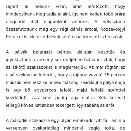
rejtett el nekünk vizet, amit lefotózott, hogy
mindegyikünk meg tudja találni, így nem kellett több órára
elegendő italt magunkkal vinnünk. A helyszínen
összefutottunk még egy régi déhás arccal, Rózsavölgyi
Péterrel is, aki az edzések során csatlakozott is hozzánk.
A pályák bejárását péntek délután kezdtük és
igyekeztünk a verseny sorrendjében haladni rajtuk, hogy
az átkötő szakaszokat is megismerjük. Az már rögtön az
első szakaszon kiderült, hogy a rajthoz vezető 75 perces
mászás nem lesz kellemes másnap, ráadásul a pálya eleje
is egy bő egyperces lefelé, majd felfelé sprinttel
kezdődött, zárásként pedig egy mátrai Kék kereszt
jellegű köves katlanban tekergett, így zabálta az erőt.
A második szakaszra egy olyan emelkedő vitt fel, amin a
versenyen gyakorlatilag mindenki végig tolta, de