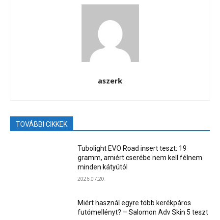
aszerk
TOVÁBBI CIKKEK
Tubolight EVO Road insert teszt: 19
gramm, amiért cserébe nem kell félnem
minden kátyútól
2026.07.20.
Miért használ egyre több kerékpáros
futómellényt? – Salomon Adv Skin 5 teszt