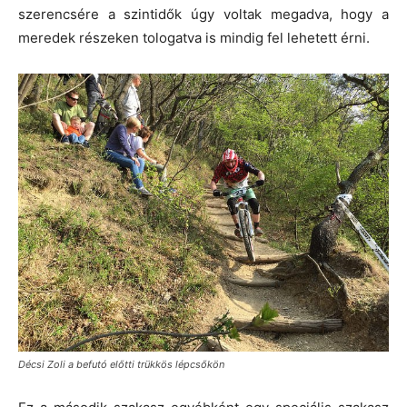
szerencsére a szintidők úgy voltak megadva, hogy a
meredek részeken tologatva is mindig fel lehetett érni.
Décsi Zoli a befutó előtti trükkös lépcsőkön