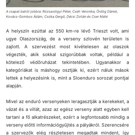
A csapat balról jobbra: Rózsavölgyi Péter, Cseh Veronika, Ördög Dániel,
Kovács-Gombos Ádám, Csóka Gergő, Décsi Zoltán és Cser Máté
A helyszín ezúttal az 550 km-re lévő Trieszt volt, ami
ugye Olaszország, de a verseny szlovén területen is
zajlott. A szervezést most kivételesen az olaszok
végezték, akik sokkal szigorúbbak voltak, például a
kötelező védőruházat tekintetében. Ugyanakkor a
kategóriákat is máshogy osztják ki, ezért náluk mások
lettek a helyezésink is, mint a Sloenduro sorozat pontjai
alapján.
Mivel az enduró versenyeken leragasztják a kerekeket, a
vázat és a villát, azaz az egész verseny alatt egyben kell
tartani a fő alkatrészeket, ezért a legfontosabb mindig a
verseny előtti információgyűjtés a pályákról. Szerencsére
a szervezők elég részletesen megadtak mindent, így