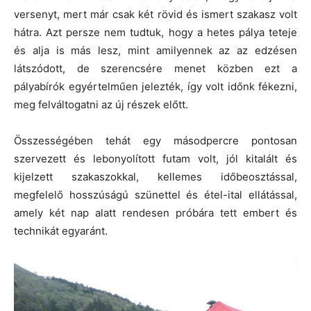
versenyt, mert már csak két rövid és ismert szakasz volt
hátra. Azt persze nem tudtuk, hogy a hetes pálya teteje
és alja is más lesz, mint amilyennek az az edzésen
látszódott, de szerencsére menet közben ezt a
pályabírók egyértelműen jelezték, így volt időnk fékezni,
meg felváltogatni az új részek előtt.
Összességében tehát egy másodpercre pontosan
szervezett és lebonyolított futam volt, jól kitalált és
kijelzett szakaszokkal, kellemes időbeosztással,
megfelelő hosszúságú szünettel és étel-ital ellátással,
amely két nap alatt rendesen próbára tett embert és
technikát egyaránt.