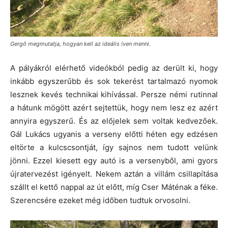
Gergő megmutatja, hogyan kell az ideális íven menni.
A pályákról elérhető videókból pedig az derült ki, hogy
inkább egyszerűbb és sok tekerést tartalmazó nyomok
lesznek kevés technikai kihívással. Persze némi rutinnal
a hátunk mögött azért sejtettük, hogy nem lesz ez azért
annyira egyszerű. És az előjelek sem voltak kedvezőek.
Gál Lukács ugyanis a verseny előtti héten egy edzésen
eltörte a kulcscsontját, így sajnos nem tudott velünk
jönni. Ezzel kiesett egy autó is a versenyből, ami gyors
újratervezést igényelt. Nekem aztán a villám csillapítása
szállt el kettő nappal az út előtt, míg Cser Máténak a féke.
Szerencsére ezeket még időben tudtuk orvosolni.