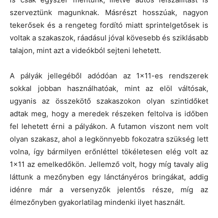
szerveztünk magunknak. Másrészt hosszúak, nagyon
tekerősek és a rengeteg fordító miatt sprintelgetősek is
voltak a szakaszok, ráadásul jóval kövesebb és sziklásabb
talajon, mint azt a videókból sejteni lehetett.
A pályák jellegéből adódóan az 1×11-es rendszerek
sokkal jobban használhatóak, mint az elöl váltósak,
ugyanis az összekötő szakaszokon olyan szintidőket
adtak meg, hogy a meredek részeken feltolva is időben
fel lehetett érni a pályákon. A futamon viszont nem volt
olyan szakasz, ahol a legkönnyebb fokozatra szükség lett
volna, így bármilyen erőnléttel tökéletesen elég volt az
1×11 az emelkedőkön. Jellemző volt, hogy míg tavaly alig
láttunk a mezőnyben egy lánctányéros bringákat, addig
idénre már a versenyzők jelentős része, míg az
élmezőnyben gyakorlatilag mindenki ilyet használt.