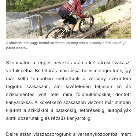
A lépcsők után nagy tempóval érkeztünk meg erre a keskeny hídra, amiről jó
páran leestek.
Szombaton a reggeli nevezés után a két városi szakaszt
vettük célba. Bő félórás mászással be is melegedtünk, így
már kellő tempóban mehettünk a verseny szerintem
legjobb szakaszán, ami kivételesen teljesen kő és
sziklamentes volt tele mini földhullámokkal, döntött
kanyarokkal. A következő szakaszon viszont már minden
kijutott a szikláktól a patakokig, letörésekig, autópályák
alatti dózerutakig és rézsűs kanyarokig.
Délre aztán visszacsorogtunk a versenyközpontba, mert