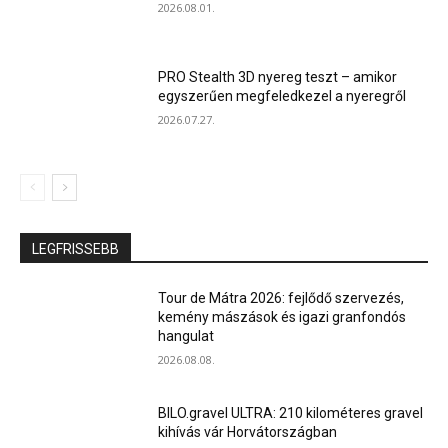
2026.08.01.
PRO Stealth 3D nyereg teszt – amikor
egyszerűen megfeledkezel a nyeregről
2026.07.27.
LEGFRISSEBB
Tour de Mátra 2026: fejlődő szervezés,
kemény mászások és igazi granfondós
hangulat
2026.08.08.
BILO.gravel ULTRA: 210 kilométeres gravel
kihívás vár Horvátországban