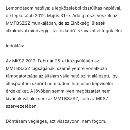
Lemondásom hatálya: a legközelebbi tisztújítás napjával,
de legkésőbb 2012. Május 31-e. Addig részt veszek az
MMTBSZSZ munkájában, de az Elnökségi ülések
alkalmával mindvégig „tartózkodó” szavazattal fogok élni.
Indoklás:
Az MKSZ 2012. Február 25-ei közgyűlésén az
MMTBSZSZ tagságának, személyemre vonatkozó
támogatottsága az általam vállalható szint alá esett, így
álláspontom szerint nem tudom hitelesen képviselni
érdekeiket. A jövőben semmilyen megbízatást nem
kívánok vállalni sem az MMTBSZSZ, sem az MKSZ
szervezetében.
Döntésem végleges, azt visszavonni nem fogom.