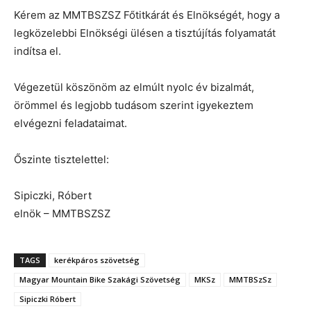
Kérem az MMTBSZSZ Főtitkárát és Elnökségét, hogy a
legközelebbi Elnökségi ülésen a tisztújítás folyamatát
indítsa el.
Végezetül köszönöm az elmúlt nyolc év bizalmát,
örömmel és legjobb tudásom szerint igyekeztem
elvégezni feladataimat.
Őszinte tisztelettel:
Sipiczki, Róbert
elnök – MMTBSZSZ
TAGS
kerékpáros szövetség
Magyar Mountain Bike Szakági Szövetség
MKSz
MMTBSzSz
Sipiczki Róbert