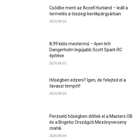
Csődbe ment az Accell Hunland – leáll a
termelés a tószegi kerékpárgyárban
2026.08.06.
8,99 kilós mestermű – ilyen lett
Dangerholm legújabb Scott Spark RC
építése
2026.08.05.
Hőségben edzeni? Igen, de felejtsd el a
tavaszi tempót!
2026.08.04.
Perzselő hőségben dőltek el a Masters OB
és a Brigetio Országúti Mezőnyverseny
csatái
2026.08.04.