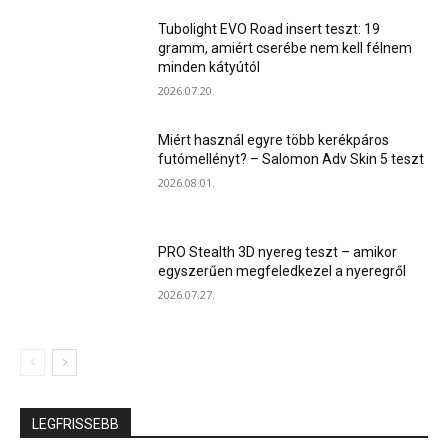
Tubolight EVO Road insert teszt: 19
gramm, amiért cserébe nem kell félnem
minden kátyútól
2026.07.20.
Miért használ egyre több kerékpáros
futómellényt? – Salomon Adv Skin 5 teszt
2026.08.01.
PRO Stealth 3D nyereg teszt – amikor
egyszerűen megfeledkezel a nyeregről
2026.07.27.
LEGFRISSEBB