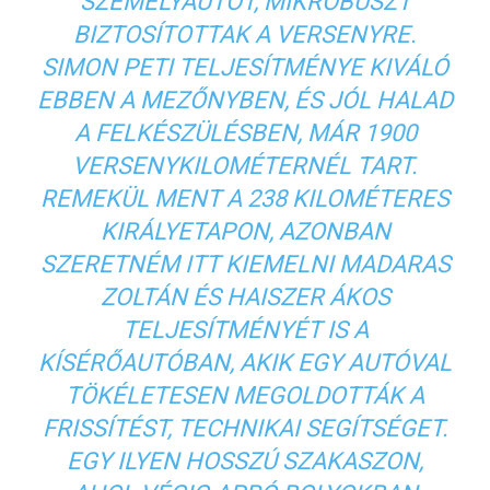
SZEMÉLYAUTÓT, MIKROBUSZT
BIZTOSÍTOTTAK A VERSENYRE.
SIMON PETI TELJESÍTMÉNYE KIVÁLÓ
EBBEN A MEZŐNYBEN, ÉS JÓL HALAD
A FELKÉSZÜLÉSBEN, MÁR 1900
VERSENYKILOMÉTERNÉL TART.
REMEKÜL MENT A 238 KILOMÉTERES
KIRÁLYETAPON, AZONBAN
SZERETNÉM ITT KIEMELNI MADARAS
ZOLTÁN ÉS HAISZER ÁKOS
TELJESÍTMÉNYÉT IS A
KÍSÉRŐAUTÓBAN, AKIK EGY AUTÓVAL
TÖKÉLETESEN MEGOLDOTTÁK A
FRISSÍTÉST, TECHNIKAI SEGÍTSÉGET.
EGY ILYEN HOSSZÚ SZAKASZON,