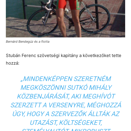
Bernárd Bendegúz és a flotta
Stubán Ferenc szövetségi kapitány a következőket tette
hozzá:
„MINDENKÉPPEN SZERETNÉM
MEGKÖSZÖNNI SUTKÓ MIHÁLY
KÖZBENJÁRÁSÁT, AKI MEGHÍVÓT
SZERZETT A VERSENYRE, MÉGHOZZÁ
ÚGY, HOGY A SZERVEZŐK ÁLLTÁK AZ
UTAZÁST, KÖLTSÉGEKET,