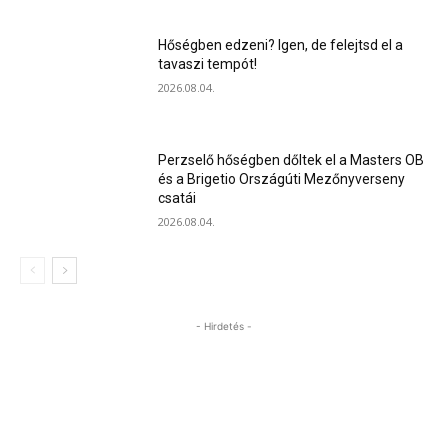
Hőségben edzeni? Igen, de felejtsd el a
tavaszi tempót!
2026.08.04.
Perzselő hőségben dőltek el a Masters OB
és a Brigetio Országúti Mezőnyverseny
csatái
2026.08.04.
- Hirdetés -