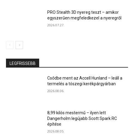
PRO Stealth 3D nyereg teszt – amikor
egyszerűen megfeledkezel a nyeregről
2026.07.27.
LEGFRISSEBB
Csődbe ment az Accell Hunland – leáll a
termelés a tószegi kerékpárgyárban
2026.08.06.
8,99 kilós mestermű – ilyen lett
Dangerholm legújabb Scott Spark RC
építése
2026.08.05.