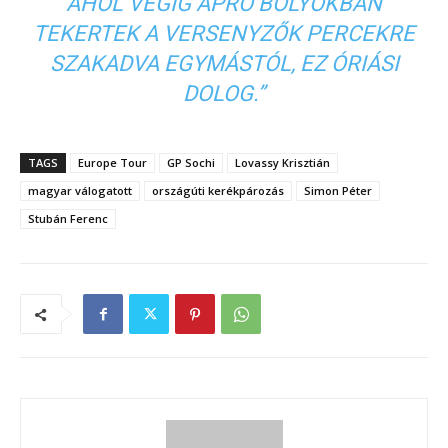
AHOL VÉGIG APRÓ BOLYOKBAN
TEKERTEK A VERSENYZŐK PERCEKRE
SZAKADVA EGYMÁSTÓL, EZ ÓRIÁSI
DOLOG.”
TAGS
Europe Tour
GP Sochi
Lovassy Krisztián
magyar válogatott
országúti kerékpározás
Simon Péter
Stubán Ferenc