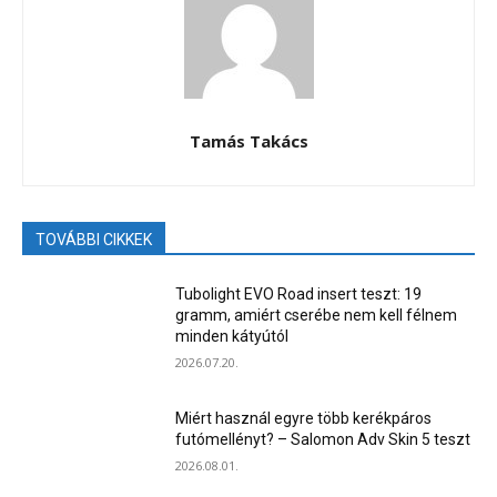
Tamás Takács
TOVÁBBI CIKKEK
Tubolight EVO Road insert teszt: 19
gramm, amiért cserébe nem kell félnem
minden kátyútól
2026.07.20.
Miért használ egyre több kerékpáros
futómellényt? – Salomon Adv Skin 5 teszt
2026.08.01.