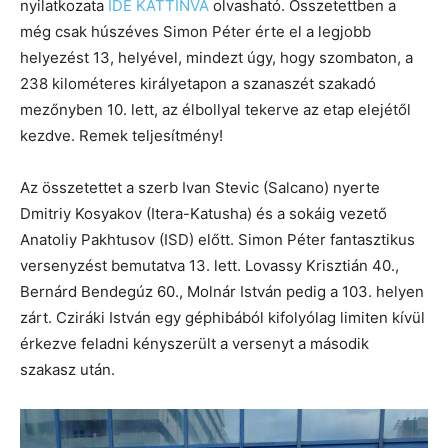
nyilatkozata
IDE KATTINVA
olvasható. Összetettben a
még csak húszéves Simon Péter érte el a legjobb
helyezést 13, helyével, mindezt úgy, hogy szombaton, a
238 kilométeres királyetapon a szanaszét szakadó
mezőnyben 10. lett, az élbollyal tekerve az etap elejétől
kezdve. Remek teljesítmény!
Az összetettet a szerb Ivan Stevic (Salcano) nyerte
Dmitriy Kosyakov (Itera-Katusha) és a sokáig vezető
Anatoliy Pakhtusov (ISD) előtt. Simon Péter fantasztikus
versenyzést bemutatva 13. lett. Lovassy Krisztián 40.,
Bernárd Bendegúz 60., Molnár István pedig a 103. helyen
zárt. Cziráki István egy géphibából kifolyólag limiten kívül
érkezve feladni kényszerült a versenyt a második
szakasz után.