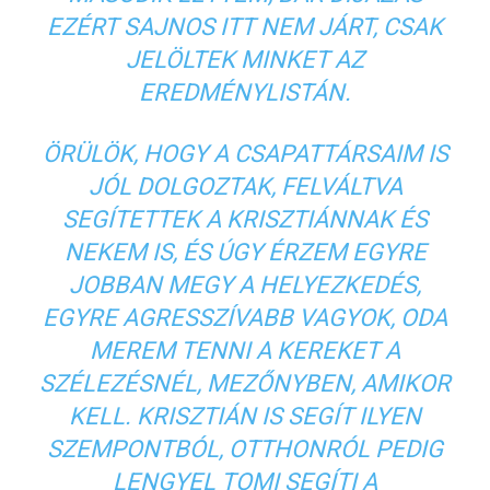
EZÉRT SAJNOS ITT NEM JÁRT, CSAK
JELÖLTEK MINKET AZ
EREDMÉNYLISTÁN.
ÖRÜLÖK, HOGY A CSAPATTÁRSAIM IS
JÓL DOLGOZTAK, FELVÁLTVA
SEGÍTETTEK A KRISZTIÁNNAK ÉS
NEKEM IS, ÉS ÚGY ÉRZEM EGYRE
JOBBAN MEGY A HELYEZKEDÉS,
EGYRE AGRESSZÍVABB VAGYOK, ODA
MEREM TENNI A KEREKET A
SZÉLEZÉSNÉL, MEZŐNYBEN, AMIKOR
KELL. KRISZTIÁN IS SEGÍT ILYEN
SZEMPONTBÓL, OTTHONRÓL PEDIG
LENGYEL TOMI SEGÍTI A