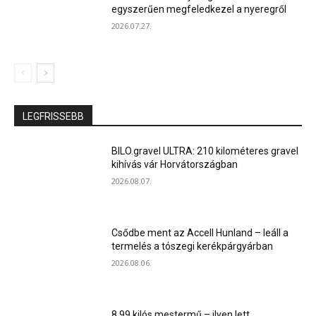
egyszerűen megfeledkezel a nyeregről
2026.07.27.
LEGFRISSEBB
BILO.gravel ULTRA: 210 kilométeres gravel
kihívás vár Horvátországban
2026.08.07.
Csődbe ment az Accell Hunland – leáll a
termelés a tószegi kerékpárgyárban
2026.08.06.
8,99 kilós mestermű – ilyen lett