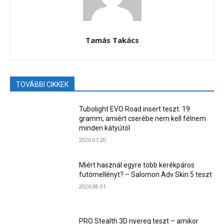
Tamás Takács
TOVÁBBI CIKKEK
Tubolight EVO Road insert teszt: 19
gramm, amiért cserébe nem kell félnem
minden kátyútól
2026.07.20.
Miért használ egyre több kerékpáros
futómellényt? – Salomon Adv Skin 5 teszt
2026.08.01.
PRO Stealth 3D nyereg teszt – amikor