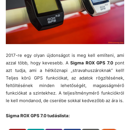
2017-re egy olyan újdonságot is meg kell említeni, ami
azzal több, hogy kevesebb. A
Sigma ROX GPS 7.0
pont
azt tudja, ami a hétköznapi „stravahuszároknak” kell!
Teljes körű GPS funkciókat, az adatok rögzítésének,
feltöltésének minden lehetőségét, magasságmérő
funkciókat a szintekhez. A teljesítménymérő funkciókról
le kell mondanod, de cserébe sokkal kedvezőbb az ára is.
Sigma ROX GPS 7.0 tudáslista: