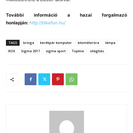
További információ a hazai forgalmazó
honlapján:
http://bikefun.hu/
TAGS
bringa
kerékpár komputer
kilométeróra
lámpa
ROX
Sigma 2017
sigma sport
Topline
világítás