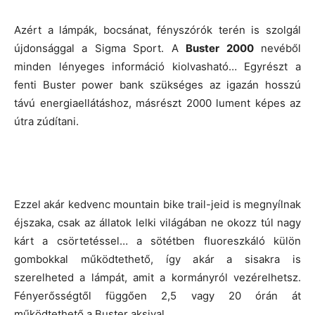
Azért a lámpák, bocsánat, fényszórók terén is szolgál
újdonsággal a Sigma Sport. A
Buster 2000
nevéből
minden lényeges információ kiolvasható… Egyrészt a
fenti Buster power bank szükséges az igazán hosszú
távú energiaellátáshoz, másrészt 2000 lument képes az
útra zúdítani.
Ezzel akár kedvenc mountain bike trail-jeid is megnyílnak
éjszaka, csak az állatok lelki világában ne okozz túl nagy
kárt a csörtetéssel… a sötétben fluoreszkáló külön
gombokkal működtethető, így akár a sisakra is
szerelheted a lámpát, amit a kormányról vezérelhetsz.
Fényerősségtől függően 2,5 vagy 20 órán át
működtethető a Buster aksival.