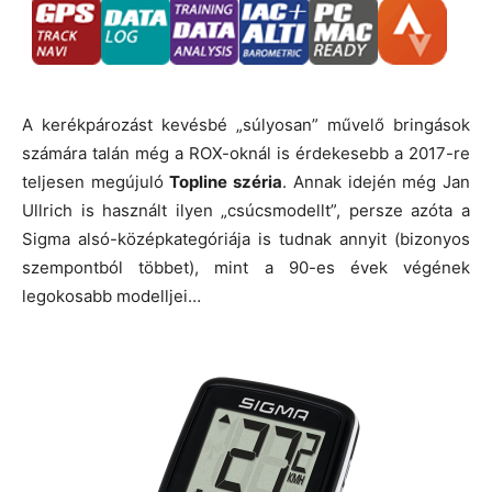
A kerékpározást kevésbé „súlyosan” művelő bringások
számára talán még a ROX-oknál is érdekesebb a 2017-re
teljesen megújuló
Topline széria
. Annak idején még Jan
Ullrich is használt ilyen „csúcsmodellt”, persze azóta a
Sigma alsó-középkategóriája is tudnak annyit (bizonyos
szempontból többet), mint a 90-es évek végének
legokosabb modelljei…