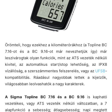
Örömteli, hogy ezekhez a kilométerórákhoz (a Topline BC
7.16-ot és a BC 9.16-ot már nevezhetjük így) már
leszivárogtak olyan funkciók, mint az ATS vezeték nélküli
kivitel, az automatikus start/stop lehetőség, az IPX8
vízállóság, a szerszámmentes felszerelés, vagy az
UFSB
-
kompatibilitás. Ráadásul nagyobbak lettek a kijelzők,
világosabban leolvashatók a nagy karakterek.
A Sigma Topline BC 7.16 és a BC 9.16
is kapható
vezetékes, vagy ATS vezeték nélküli változatban, a 7
alapfunkció a sebesség; átlagsebesség; napi megtett