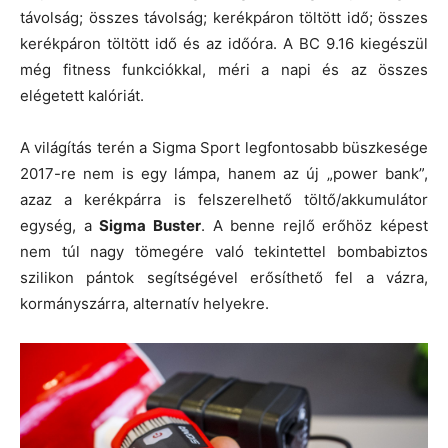
távolság; összes távolság; kerékpáron töltött idő; összes
kerékpáron töltött idő és az időóra. A BC 9.16 kiegészül
még fitness funkciókkal, méri a napi és az összes
elégetett kalóriát.
A világítás terén a Sigma Sport legfontosabb büszkesége
2017-re nem is egy lámpa, hanem az új „power bank”,
azaz a kerékpárra is felszerelhető töltő/akkumulátor
egység, a
Sigma Buster
. A benne rejlő erőhöz képest
nem túl nagy tömegére való tekintettel bombabiztos
szilikon pántok segítségével erősíthető fel a vázra,
kormányszárra, alternatív helyekre.