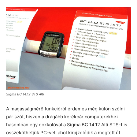
Sigma BC 14.12 STS Alti
A magasságmérő funkcióról érdemes még külön szólni
pár szót, hiszen a drágább kerékpár computerekhez
hasonlóan egy dokkolóval a Sigma BC 14.12 Alti STS-t is
összeköthetjük PC-vel, ahol kirajzolódik a megtett út