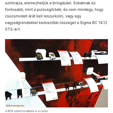
szintrajza, elemezhetjük a bringázást. Sokaknak ez
fontosabb, mint a pulzusgörbék, és nem mindegy, hogy
csúcsmodell árát kell leszurkolni, vagy egy
nagyságrendekkel kedvezőbb összeget a Sigma BC 14.12
STS-ért.
A ROX széria továbbra is a csúcs