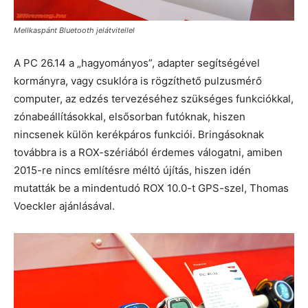
Mellkaspánt Bluetooth jelátvitellel
A PC 26.14 a „hagyományos”, adapter segítségével
kormányra, vagy csuklóra is rögzíthető pulzusmérő
computer, az edzés tervezéséhez szükséges funkciókkal,
zónabeállításokkal, elsősorban futóknak, hiszen
nincsenek külön kerékpáros funkciói. Bringásoknak
továbbra is a ROX-szériából érdemes válogatni, amiben
2015-re nincs említésre méltó újítás, hiszen idén
mutatták be a mindentudó ROX 10.0-t GPS-szel, Thomas
Voeckler ajánlásával.