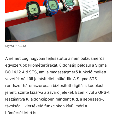
Sigma PC26.14
A német cég nagyban fejlesztette a nem pulzusmérős,
egyszerűbb kilométerórákat, újdonság például a Sigma
BC 14.12 Alti STS, ami a magasságmérő funkció mellett
vezeték nélküli jelátvitellel működik. A Sigma STS
rendszer háromszorosan biztosított digitális kódolást
jelent, szinte kizárva a zavaró jeleket. Ezen kívül a GPS-t
leszámítva tulajdonképpen mindent tud, a sebesség-,
távolság-, kiértékelő funkciókon kívül méri a
hőmérsékletet is.