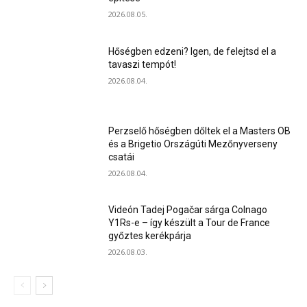
2026.08.05.
Hőségben edzeni? Igen, de felejtsd el a
tavaszi tempót!
2026.08.04.
Perzselő hőségben dőltek el a Masters OB
és a Brigetio Országúti Mezőnyverseny
csatái
2026.08.04.
Videón Tadej Pogačar sárga Colnago
Y1Rs-e – így készült a Tour de France
győztes kerékpárja
2026.08.03.