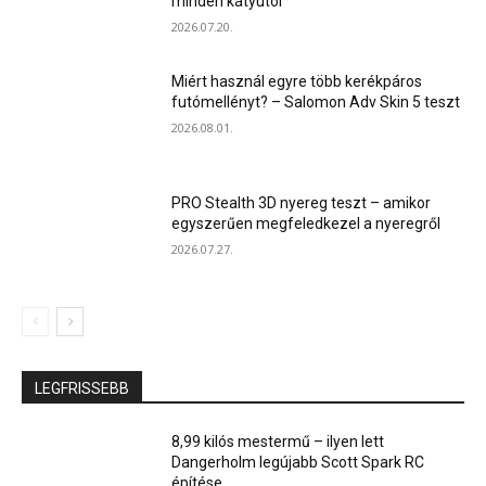
minden kátyútól
2026.07.20.
Miért használ egyre több kerékpáros
futómellényt? – Salomon Adv Skin 5 teszt
2026.08.01.
PRO Stealth 3D nyereg teszt – amikor
egyszerűen megfeledkezel a nyeregről
2026.07.27.
LEGFRISSEBB
8,99 kilós mestermű – ilyen lett
Dangerholm legújabb Scott Spark RC
építése