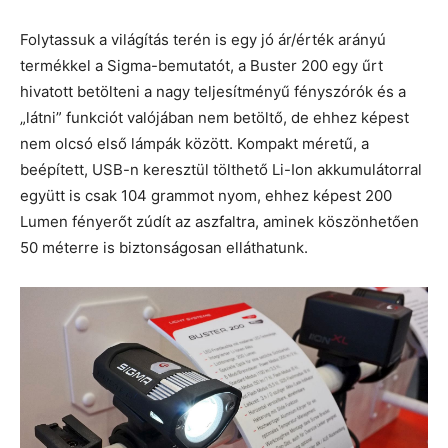
Folytassuk a világítás terén is egy jó ár/érték arányú
termékkel a Sigma-bemutatót, a Buster 200 egy űrt
hivatott betölteni a nagy teljesítményű fényszórók és a
„látni” funkciót valójában nem betöltő, de ehhez képest
nem olcsó első lámpák között. Kompakt méretű, a
beépített, USB-n keresztül tölthető Li-Ion akkumulátorral
együtt is csak 104 grammot nyom, ehhez képest 200
Lumen fényerőt zúdít az aszfaltra, aminek köszönhetően
50 méterre is biztonságosan elláthatunk.