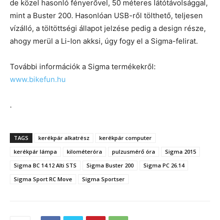
de közel hasonló fényerővel, 50 méteres látótávolsággal,
mint a Buster 200. Hasonlóan USB-ről tölthető, teljesen
vízálló, a töltöttségi állapot jelzése pedig a design része,
ahogy merül a Li-Ion akksi, úgy fogy el a Sigma-felirat.
További információk a Sigma termékekről:
www.bikefun.hu
.
TAGS
kerékpár alkatrész
kerékpár computer
kerékpár lámpa
kilométeróra
pulzusmérő óra
Sigma 2015
Sigma BC 14.12 Alti STS
Sigma Buster 200
Sigma PC 26.14
Sigma Sport RC Move
Sigma Sportser