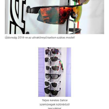
Újdonság 2014-re az ultrakönnyű karbon száras modell
Teljes keretes Salice
szemüvegek különböző
lencsékkel