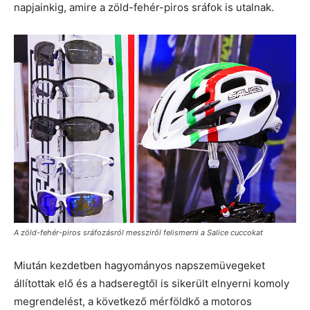
napjainkig, amire a zöld-fehér-piros sráfok is utalnak.
A zöld-fehér-piros sráfozásról messziről felismerni a Salice cuccokat
Miután kezdetben hagyományos napszemüvegeket
állítottak elő és a hadseregtől is sikerült elnyerni komoly
megrendelést, a következő mérföldkő a motoros