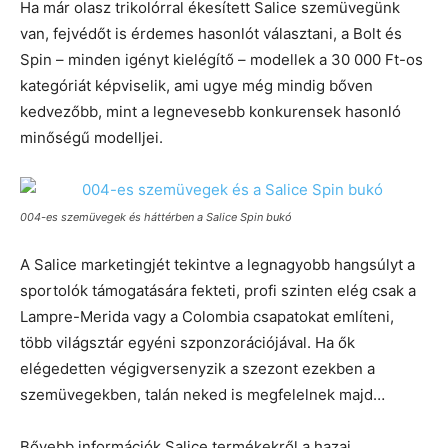
Ha már olasz trikolórral ékesített Salice szemüvegünk
van, fejvédőt is érdemes hasonlót választani, a Bolt és
Spin – minden igényt kielégítő – modellek a 30 000 Ft-os
kategóriát képviselik, ami ugye még mindig bőven
kedvezőbb, mint a legnevesebb konkurensek hasonló
minőségű modelljei.
004-es szemüvegek és háttérben a Salice Spin bukó
A Salice marketingjét tekintve a legnagyobb hangsúlyt a
sportolók támogatására fekteti, profi szinten elég csak a
Lampre-Merida vagy a Colombia csapatokat említeni,
több világsztár egyéni szponzorációjával. Ha ők
elégedetten végigversenyzik a szezont ezekben a
szemüvegekben, talán neked is megfelelnek majd…
Bővebb információk Salice termékekről a hazai