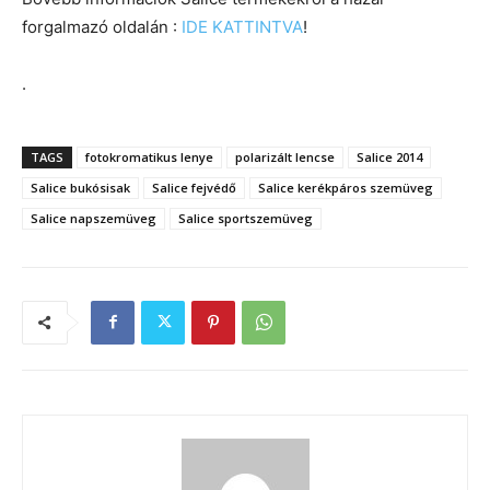
forgalmazó oldalán :
IDE KATTINTVA
!
.
TAGS
fotokromatikus lenye
polarizált lencse
Salice 2014
Salice bukósisak
Salice fejvédő
Salice kerékpáros szemüveg
Salice napszemüveg
Salice sportszemüveg