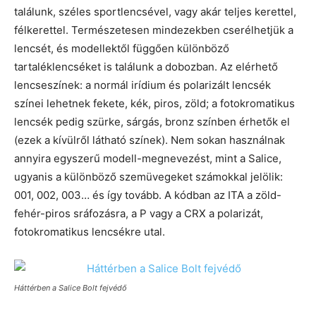
találunk, széles sportlencsével, vagy akár teljes kerettel,
félkerettel. Természetesen mindezekben cserélhetjük a
lencsét, és modellektől függően különböző
tartaléklencséket is találunk a dobozban. Az elérhető
lencseszínek: a normál irídium és polarizált lencsék
színei lehetnek fekete, kék, piros, zöld; a fotokromatikus
lencsék pedig szürke, sárgás, bronz színben érhetők el
(ezek a kívülről látható színek). Nem sokan használnak
annyira egyszerű modell-megnevezést, mint a Salice,
ugyanis a különböző szemüvegeket számokkal jelölik:
001, 002, 003… és így tovább. A kódban az ITA a zöld-
fehér-piros sráfozásra, a P vagy a CRX a polarizát,
fotokromatikus lencsékre utal.
Háttérben a Salice Bolt fejvédő