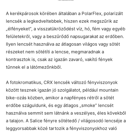
A kerékpárosok körében általában a PolarFlex, polarizált
lencsék a legkedveltebbek, hiszen ezek megszűrik az
„élfényeket”, a visszatükröződést víz, hó, fém vagy egyéb
felületekről, vagy a beszűrődő napsugarakat az erdőben.
Ilyen lencsét használva az átlagosan világos vagy sötét
részeket nem sötétíti a lencse, megmaradnak a
kontrasztok is, csak az igazán zavaró, vakító fények
tűnnek el a látómezőnkből.
A fotokromatikus, CRX lencsék változó fényviszonyok
között tesznek igazán jó szolgálatot, például mountain
bike-ozás közben, amikor a napfényes rétről a sötét
erdőbe száguldunk, és egy átlagos „smoke” lencsét
használva semmit sem látnánk a veszélyes, éles kövekből
a talajon. A Salice fényre sötétedő / világosodó lencséje a
leggyorsabbak közé tartozik a fényviszonyokhoz való