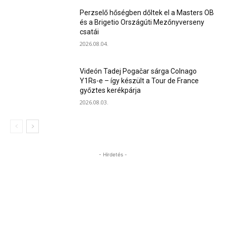
Perzselő hőségben dőltek el a Masters OB
és a Brigetio Országúti Mezőnyverseny
csatái
2026.08.04.
Videón Tadej Pogačar sárga Colnago
Y1Rs-e – így készült a Tour de France
győztes kerékpárja
2026.08.03.
- Hirdetés -