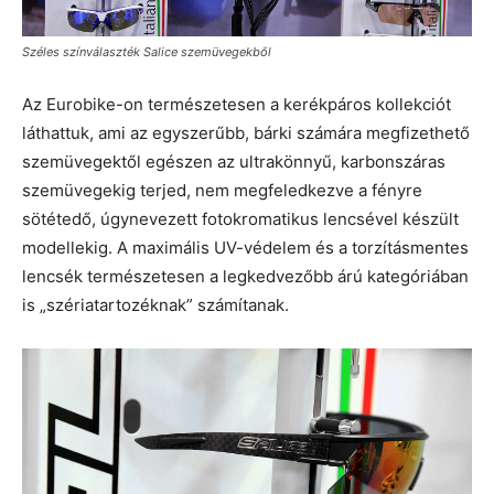
Széles színválaszték Salice szemüvegekből
Az Eurobike-on természetesen a kerékpáros kollekciót
láthattuk, ami az egyszerűbb, bárki számára megfizethető
szemüvegektől egészen az ultrakönnyű, karbonszáras
szemüvegekig terjed, nem megfeledkezve a fényre
sötétedő, úgynevezett fotokromatikus lencsével készült
modellekig. A maximális UV-védelem és a torzításmentes
lencsék természetesen a legkedvezőbb árú kategóriában
is „szériatartozéknak” számítanak.