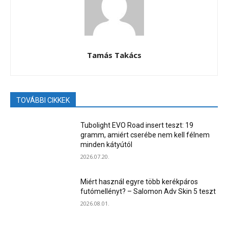
Tamás Takács
TOVÁBBI CIKKEK
Tubolight EVO Road insert teszt: 19
gramm, amiért cserébe nem kell félnem
minden kátyútól
2026.07.20.
Miért használ egyre több kerékpáros
futómellényt? – Salomon Adv Skin 5 teszt
2026.08.01.