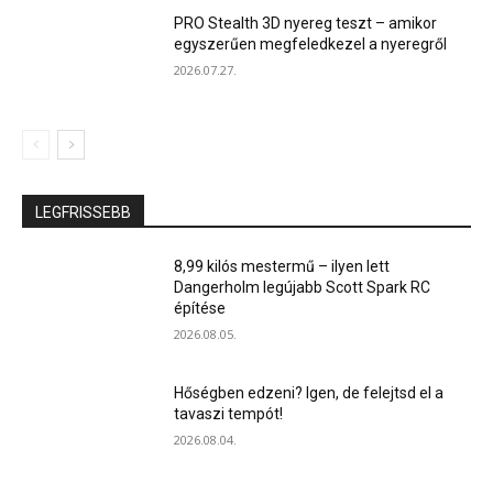
PRO Stealth 3D nyereg teszt – amikor
egyszerűen megfeledkezel a nyeregről
2026.07.27.
LEGFRISSEBB
8,99 kilós mestermű – ilyen lett
Dangerholm legújabb Scott Spark RC
építése
2026.08.05.
Hőségben edzeni? Igen, de felejtsd el a
tavaszi tempót!
2026.08.04.