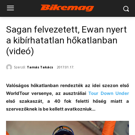
Sagan felvezetett, Ewan nyert
a kibírhatatlan hőkatlanban
(videó)
Szerző:
Tamás Takács
2017.01.17.
Valóságos hőkatlanban rendezték az idei szezon első
WorldTour versenye, az ausztráliai
Tour Down Under
első szakaszát, a 40 fok feletti hőség miatt a
szervezőknek is be kellett avatkozniuk…