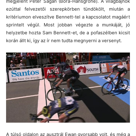
megjelent Peter Sagan (Bora-Hansgrohe). A világbajnok
ezúttal felvezetői szerepkörben tündökölt, miután a
kritériumon elveszítve Bennett-tel a kapcsolatot magáért
sprintelt végül. Most jobban végezte a munkáját, jó
helyzetbe hozta Sam Bennett-et, de a pofaszélben kicsit
korán állt ki, így az ír nem tudta megnyerni a versenyt.
A túlsó oldalon az ausztrál Ewan gyorsabb volt, és még a