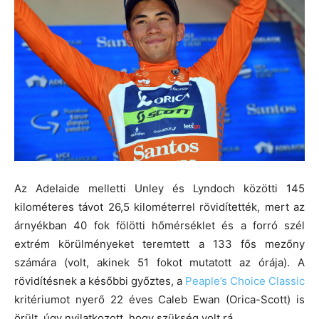
Az Adelaide melletti Unley és Lyndoch közötti 145
kilométeres távot 26,5 kilométerrel rövidítették, mert az
árnyékban 40 fok fölötti hőmérséklet és a forró szél
extrém körülményeket teremtett a 133 fős mezőny
számára (volt, akinek 51 fokot mutatott az órája). A
rövidítésnek a későbbi győztes, a
Peaple’s Choice Classic
kritériumot nyerő 22 éves Caleb Ewan (Orica-Scott) is
örült, úgy nyilatkozott, hogy szükség volt rá.