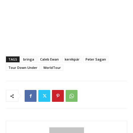
TAGS
bringa
Caleb Ewan
kerékpár
Peter Sagan
Tour Down Under
WorldTour