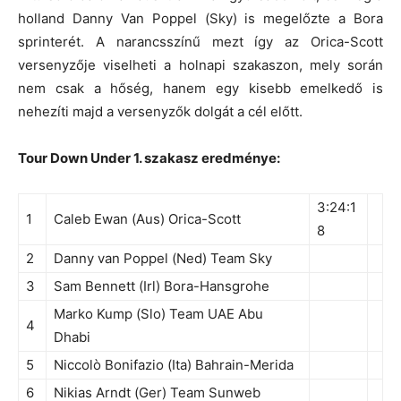
holland Danny Van Poppel (Sky) is megelőzte a Bora
sprinterét. A narancsszínű mezt így az Orica-Scott
versenyzője viselheti a holnapi szakaszon, mely során
nem csak a hőség, hanem egy kisebb emelkedő is
nehezíti majd a versenyzők dolgát a cél előtt.
Tour Down Under 1. szakasz eredménye:
3:24:1
1
Caleb Ewan (Aus) Orica-Scott
8
2
Danny van Poppel (Ned) Team Sky
3
Sam Bennett (Irl) Bora-Hansgrohe
Marko Kump (Slo) Team UAE Abu
4
Dhabi
5
Niccolò Bonifazio (Ita) Bahrain-Merida
6
Nikias Arndt (Ger) Team Sunweb