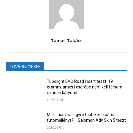
Tamás Takács
TOVÁBBI CIKKEK
Tubolight EVO Road insert teszt: 19
gramm, amiért cserébe nem kell félnem
minden kátyútól
2026.07.20.
Miért használ egyre több kerékpáros
futómellényt? – Salomon Adv Skin 5 teszt
2026.08.01.