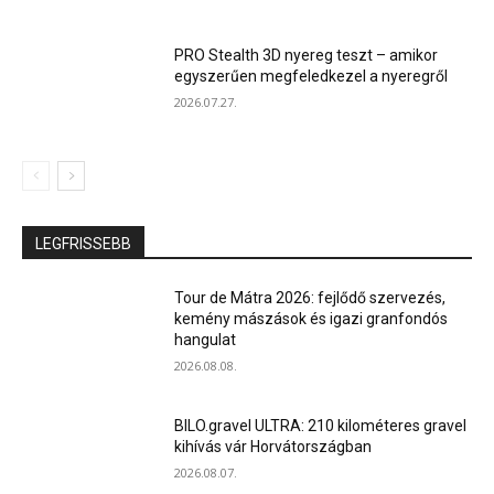
PRO Stealth 3D nyereg teszt – amikor
egyszerűen megfeledkezel a nyeregről
2026.07.27.
LEGFRISSEBB
Tour de Mátra 2026: fejlődő szervezés,
kemény mászások és igazi granfondós
hangulat
2026.08.08.
BILO.gravel ULTRA: 210 kilométeres gravel
kihívás vár Horvátországban
2026.08.07.