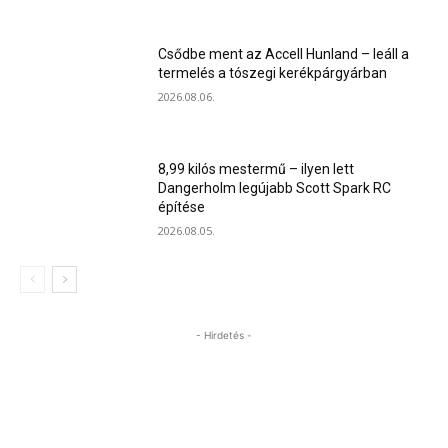
Csődbe ment az Accell Hunland – leáll a
termelés a tószegi kerékpárgyárban
2026.08.06.
8,99 kilós mestermű – ilyen lett
Dangerholm legújabb Scott Spark RC
építése
2026.08.05.
- Hirdetés -