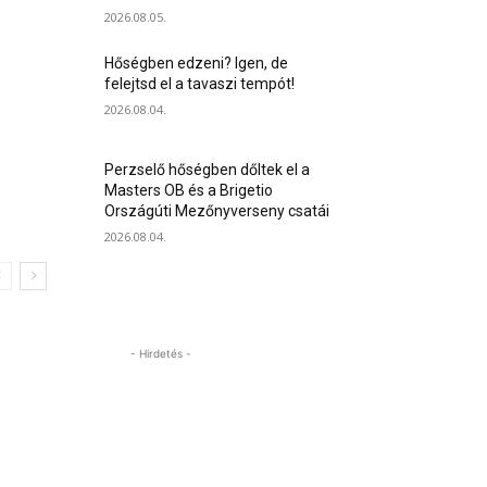
2026.08.05.
Hőségben edzeni? Igen, de
felejtsd el a tavaszi tempót!
2026.08.04.
Perzselő hőségben dőltek el a
Masters OB és a Brigetio
Országúti Mezőnyverseny csatái
2026.08.04.
- Hirdetés -