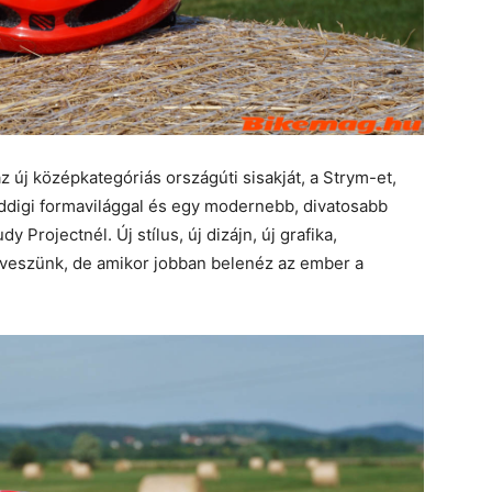
z új középkategóriás országúti sisakját, a Strym-et,
eddigi formavilággal és egy modernebb, divatosabb
y Projectnél. Új stílus, új dizájn, új grafika,
veszünk, de amikor jobban belenéz az ember a