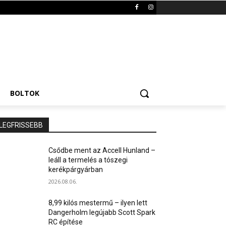
BOLTOK
LEGFRISSEBB
Csődbe ment az Accell Hunland –
leáll a termelés a tószegi
kerékpárgyárban
2026.08.06.
8,99 kilós mestermű – ilyen lett
Dangerholm legújabb Scott Spark
RC építése