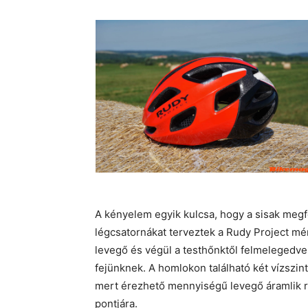
A kényelem egyik kulcsa, hogy a sisak megfe
légcsatornákat terveztek a Rudy Project mé
levegő és végül a testhőnktől felmelegedve e
fejünknek. A homlokon található két vízszin
mert érezhető mennyiségű levegő áramlik ra
pontjára.