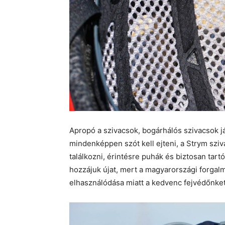
Apropó a szivacsok, bogárhálós szivacsok já
mindenképpen szót kell ejteni, a Strym szi
találkozni, érintésre puhák és biztosan ta
hozzájuk újat, mert a magyarországi forgal
elhasználódása miatt a kedvenc fejvédőnket