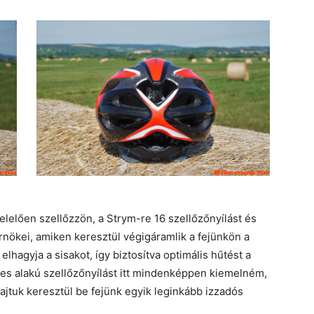
lelően szellőzzön, a Strym-re 16 szellőzőnyílást és
rnökei, amiken keresztül végigáramlik a fejünkön a
lhagyja a sisakot, így biztosítva optimális hűtést a
tes alakú szellőzőnyílást itt mindenképpen kiemelném,
jtuk keresztül be fejünk egyik leginkább izzadós