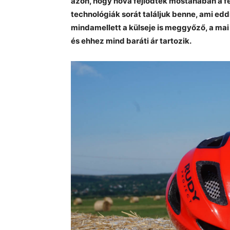
azon, hogy hova fejlődtek mostanában a fe
technológiák sorát találjuk benne, ami edd
mindamellett a külseje is meggyőző, a mai
és ehhez mind baráti ár tartozik.