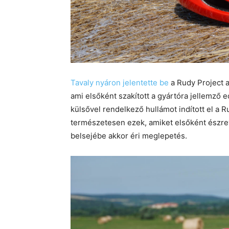
Tavaly nyáron jelentette be
a Rudy Project a
ami elsőként szakított a gyártóra jellemző 
külsővel rendelkező hullámot indított el a Rud
természetesen ezek, amiket elsőként észre
belsejébe akkor éri meglepetés.