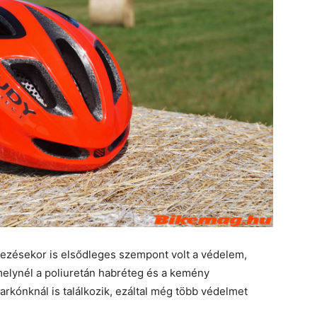
rvezésekor is elsődleges szempont volt a védelem,
melynél a poliuretán habréteg és a kemény
tarkónknál is találkozik, ezáltal még több védelmet