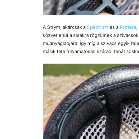
A Strym, akárcsak a
Spectrum
és a
Protera
,
közvetlenül a sisakra rögzülnek a szivacsok
műanyaglapjára. Így míg a szivacs egyik fele 
másik fele folyamatosan szárad, tehát sokk