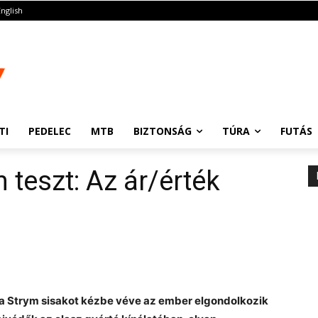
English
TI
PEDELEC
MTB
BIZTONSÁG
TÚRA
FUTÁS
 teszt: Az ár/érték
 a Strym sisakot kézbe véve az ember elgondolkozik