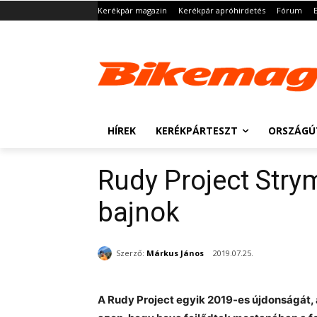
Kerékpár magazin
Kerékpár apróhirdetés
Fórum
HÍREK
KERÉKPÁRTESZT
ORSZÁGÚ
Rudy Project Strym
bajnok
Szerző:
Márkus János
2019.07.25.
A Rudy Project egyik 2019-es újdonságát,