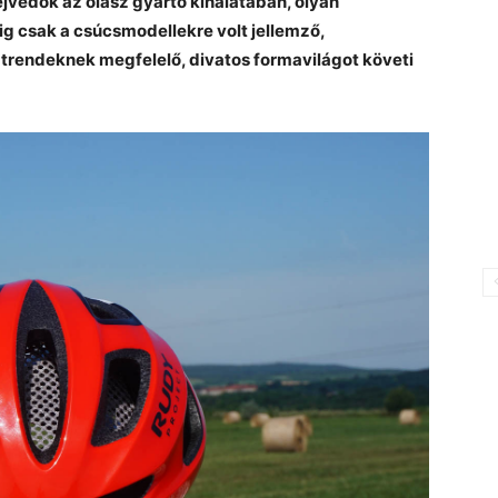
jvédők az olasz gyártó kínálatában, olyan
ig csak a csúcsmodellekre volt jellemző,
 trendeknek megfelelő, divatos formavilágot követi