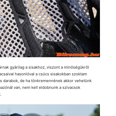
rnak gyárilag a sisakhoz, viszont a minőségükről
vacsaival hasonlóval a csúcs sisakokban szoktam
rtós darabok, de ha tönkremennének akkor vehetünk
mazónál van, nem kell eldobnunk a szivacsok
.