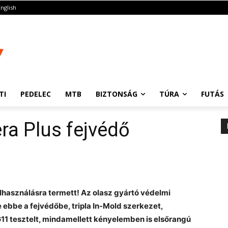
English
TI
PEDELEC
MTB
BIZTONSÁG
TÚRA
FUTÁS
ra Plus fejvédő
felhasználásra termett! Az olasz gyártó védelmi
ebbe a fejvédőbe, tripla In-Mold szerkezet,
1 tesztelt, mindamellett kényelemben is elsőrangú