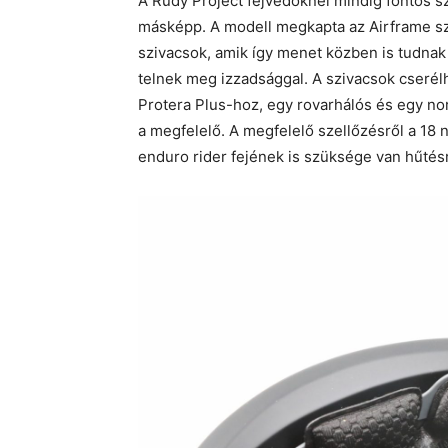
A Rudy Project fejvédőknél mindig fontos sz
másképp. A modell megkapta az Airframe szi
szivacsok, amik így menet közben is tudna
telnek meg izzadsággal. A szivacsok cserélhe
Protera Plus-hoz, egy rovarhálós és egy norm
a megfelelő. A megfelelő szellőzésről a 18 
enduro rider fejének is szüksége van hűtés