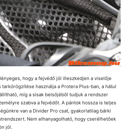
nyeges, hogy a fejvédő jól illeszkedjen a viselője
 tarkórögzítése használja a Protera Plus-ban, a hátul
állítható, míg a sisak belsőjéből tudjuk a rendszer
zemélyre szabva a fejvédőt. A pántok hossza is teljes
günkre van a Divider Pro csat, gyakorlatilag bárki
pántrendszert. Nem elhanyagolható, hogy cserélhetőek
n jól.