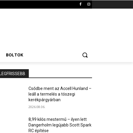
BOLTOK
LEGFRISSEBB
Csődbe ment az Accell Hunland –
leáll a termelés a tószegi
kerékpárgyárban
2026.08.06.
8,99 kilós mestermű – ilyen lett
Dangerholm legújabb Scott Spark
RC építése