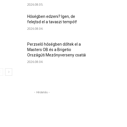
2026.08.05.
Hőségben edzeni? Igen, de
felejtsd el a tavaszi tempót!
2026.08.04.
Perzselő hőségben dőltek el a
Masters OB és a Brigetio
Országúti Mezőnyverseny csatái
2026.08.04.
- Hirdetés -