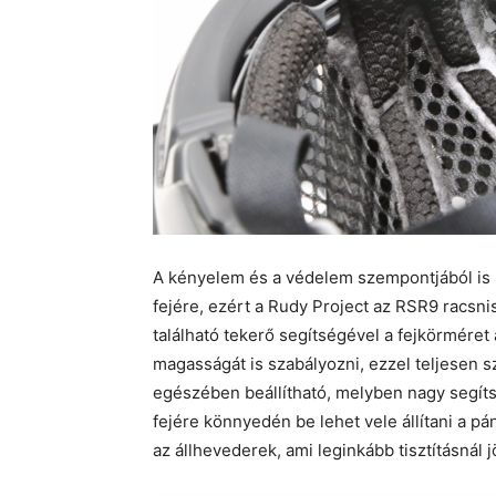
A kényelem és a védelem szempontjából is lé
fejére, ezért a Rudy Project az RSR9 racsnis
található tekerő segítségével a fejkörméret 
magasságát is szabályozni, ezzel teljesen s
egészében beállítható, melyben nagy segítsé
fejére könnyedén be lehet vele állítani a 
az állhevederek, ami leginkább tisztításnál jö