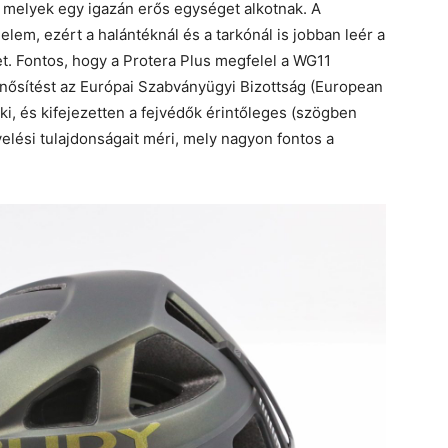
, melyek egy igazán erős egységet alkotnak. A
lem, ezért a halántéknál és a tarkónál is jobban leér a
t. Fontos, hogy a Protera Plus megfelel a WG11
nősítést az Európai Szabványügyi Bizottság (European
ki, és kifejezetten a fejvédők érintőleges (szögben
lési tulajdonságait méri, mely nagyon fontos a