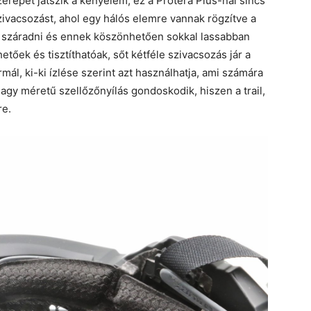
erepet játszik a kényelem, ez a Protera Plus-nál sincs
vacsozást, ahol egy hálós elemre vannak rögzítve a
k száradni és ennek köszönhetően sokkal lassabban
tőek és tisztíthatóak, sőt kétféle szivacsozás jár a
ál, ki-ki ízlése szerint azt használhatja, ami számára
nagy méretű szellőzőnyílás gondoskodik, hiszen a trail,
re.