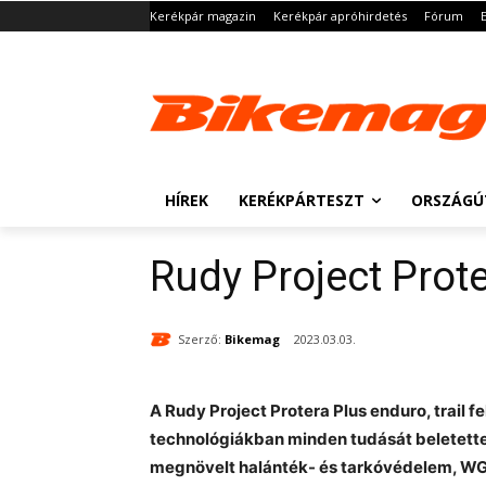
Kerékpár magazin
Kerékpár apróhirdetés
Fórum
HÍREK
KERÉKPÁRTESZT
ORSZÁGÚ
Rudy Project Prote
Szerző:
Bikemag
2023.03.03.
A Rudy Project Protera Plus enduro, trail 
technológiákban minden tudását beletette 
megnövelt halánték- és tarkóvédelem, WG1