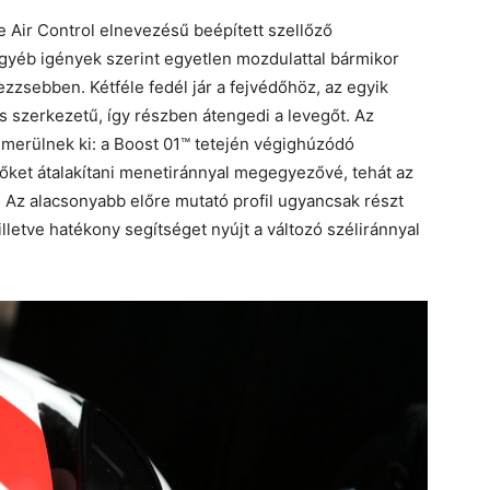
e Air Control elnevezésű beépített szellőző
 egyéb igények szerint egyetlen mozdulattal bármikor
ezzsebben. Kétféle fedél jár a fejvédőhöz, az egyik
lós szerkezetű, így részben átengedi a levegőt. Az
merülnek ki: a Boost 01™ tetején végighúzódó
erőket átalakítani menetiránnyal megegyezővé, tehát az
 Az alacsonyabb előre mutató profil ugyancsak részt
lletve hatékony segítséget nyújt a változó széliránnyal