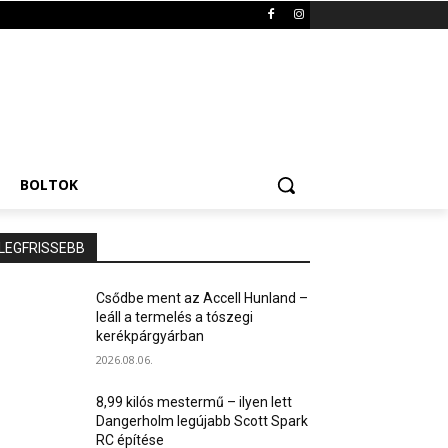
BOLTOK
LEGFRISSEBB
Csődbe ment az Accell Hunland –
leáll a termelés a tószegi
kerékpárgyárban
2026.08.06.
8,99 kilós mestermű – ilyen lett
Dangerholm legújabb Scott Spark
RC építése