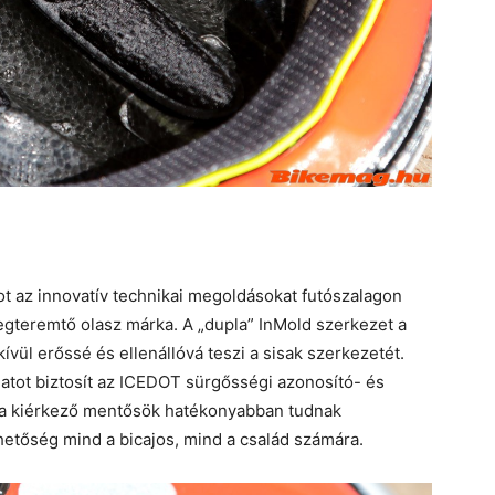
 az innovatív technikai megoldásokat futószalagon
megteremtő olasz márka. A „dupla” InMold szerkezet a
ívül erőssé és ellenállóvá teszi a sisak szerkezetét.
atot biztosít az ICEDOT sürgősségi azonosító- és
 a kiérkező mentősök hatékonyabban tudnak
tőség mind a bicajos, mind a család számára.