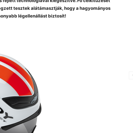
s fejlett technológiával kiegészítve. Fő célkitűzését
 végzett tesztek alátámasztják, hogy a hagyományos
onyabb légellenállást biztosít!