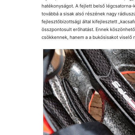
hatékonyságot. A fejlett belső légcsatorna-k
továbbá a sisak alsó részének nagy rádiuszú
fejlesztőbizottság) által kifejlesztett „kac
összpontosult erőhatást. Ennek köszönhető
csökkennek, hanem a a bukósisakot viselő 