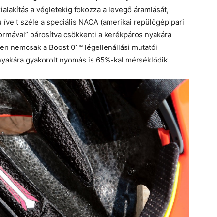
ialakítás a végletekig fokozza a levegő áramlását,
 ívelt széle a speciális NACA (amerikai repülőgépipari
saformával” párosítva csökkenti a kerékpáros nyakára
en nemcsak a Boost 01™ légellenállási mutatói
nyakára gyakorolt nyomás is 65%-kal mérséklődik.