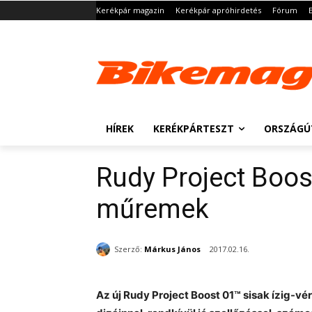
Kerékpár magazin
Kerékpár apróhirdetés
Fórum
HÍREK
KERÉKPÁRTESZT
ORSZÁGÚ
Rudy Project Boos
műremek
Szerző:
Márkus János
2017.02.16.
Az új Rudy Project Boost 01™ sisak ízig-v