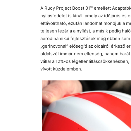
A Rudy Project Boost 01™ emellett Adaptabl
nyílásfedelet is kínál, amely az időjárás és
eltávolítható, ezután landolhat mondjuk a m
teljesen lezárja a nyílást, a másik pedig há
aerodinamikai fejlesztések még ebben sem 
„gerincvonal” elősegíti az oldalról érkező 
oldalszél immár nem ellenség, hanem barát.
vállal a 12%-os légellenálláscsökkenésben, i
vívott küzdelemben.