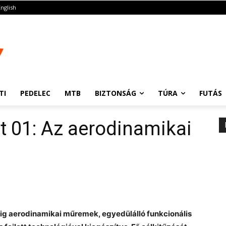
English
TI
PEDELEC
MTB
BIZTONSÁG
TÚRA
FUTÁS
t 01: Az aerodinamikai
érig aerodinamikai műremek, egyedülálló funkcionális