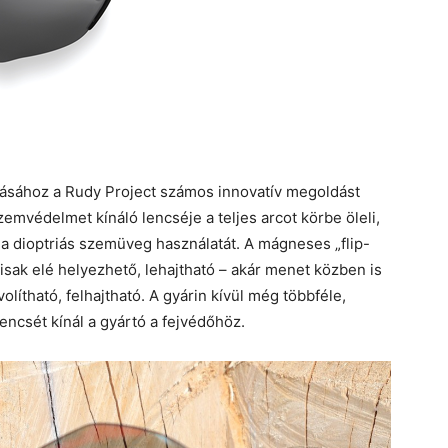
ásához a Rudy Project számos innovatív megoldást
emvédelmet kínáló lencséje a teljes arcot körbe öleli,
i a dioptriás szemüveg használatát. A mágneses „flip-
sak elé helyezhető, lehajtható – akár menet közben is
olítható, felhajtható. A gyárin kívül még többféle,
ncsét kínál a gyártó a fejvédőhöz.