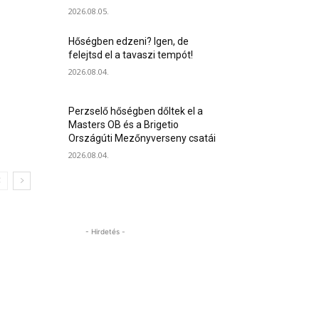
2026.08.05.
Hőségben edzeni? Igen, de
felejtsd el a tavaszi tempót!
2026.08.04.
Perzselő hőségben dőltek el a
Masters OB és a Brigetio
Országúti Mezőnyverseny csatái
2026.08.04.
- Hirdetés -