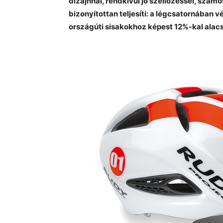
dizájnnal, rendkívül jó szellőzéssel, számo
bizonyítottan teljesíti: a légcsatornában
országúti sisakokhoz képest 12%-kal alacs