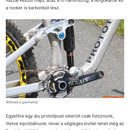
vázzal készül majd, azaz a fő háromszög, a lengőkarok és
a rocker is karbonból lesz.
Állítható a geometria
Egyelőre egy alu prototípust sikerült csak fotóznunk,
illetve kipróbálnunk, mivel a végleges kivitel lehet még az