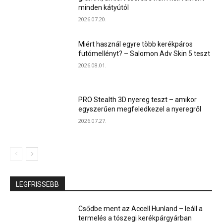
minden kátyútól
2026.07.20.
Miért használ egyre több kerékpáros
futómellényt? – Salomon Adv Skin 5 teszt
2026.08.01.
PRO Stealth 3D nyereg teszt – amikor
egyszerűen megfeledkezel a nyeregről
2026.07.27.
LEGFRISSEBB
Csődbe ment az Accell Hunland – leáll a
termelés a tószegi kerékpárgyárban