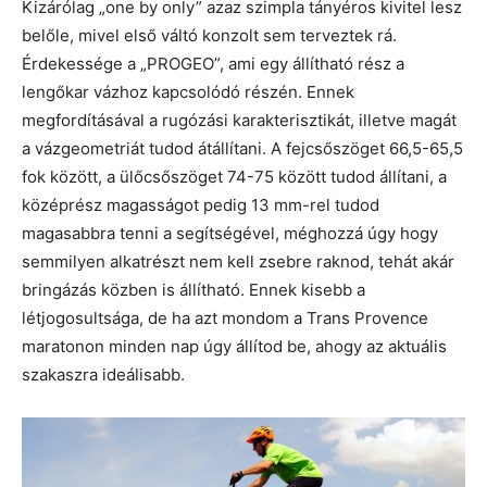
Kizárólag „one by only” azaz szimpla tányéros kivitel lesz
belőle, mivel első váltó konzolt sem terveztek rá.
Érdekessége a „PROGEO”, ami egy állítható rész a
lengőkar vázhoz kapcsolódó részén. Ennek
megfordításával a rugózási karakterisztikát, illetve magát
a vázgeometriát tudod átállítani. A fejcsőszöget 66,5-65,5
fok között, a ülőcsőszöget 74-75 között tudod állítani, a
középrész magasságot pedig 13 mm-rel tudod
magasabbra tenni a segítségével, méghozzá úgy hogy
semmilyen alkatrészt nem kell zsebre raknod, tehát akár
bringázás közben is állítható. Ennek kisebb a
létjogosultsága, de ha azt mondom a Trans Provence
maratonon minden nap úgy állítod be, ahogy az aktuális
szakaszra ideálisabb.