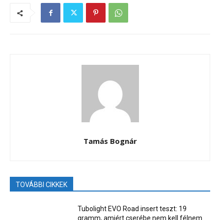
Tamás Bognár
TOVÁBBI CIKKEK
Tubolight EVO Road insert teszt: 19
gramm, amiért cserébe nem kell félnem