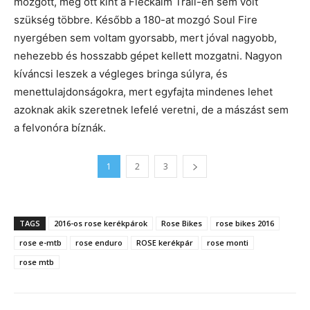
mozgott, még ott kint a Fleckalm Trail-en sem volt
szükség többre. Később a 180-at mozgó Soul Fire
nyergében sem voltam gyorsabb, mert jóval nagyobb,
nehezebb és hosszabb gépet kellett mozgatni. Nagyon
kíváncsi leszek a végleges bringa súlyra, és
menettulajdonságokra, mert egyfajta mindenes lehet
azoknak akik szeretnek lefelé veretni, de a mászást sem
a felvonóra bíznák.
1
2
3
TAGS
2016-os rose kerékpárok
Rose Bikes
rose bikes 2016
rose e-mtb
rose enduro
ROSE kerékpár
rose monti
rose mtb