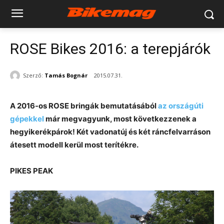
ROSE Bikes 2016: a terepjárók
Szerző:
Tamás Bognár
2015.07.31.
A 2016-os ROSE bringák bemutatásából
az országúti
gépekkel
már megvagyunk, most következzenek a
hegyikerékpárok! Két vadonatúj és két ráncfelvarráson
átesett modell kerül most terítékre.
PIKES PEAK