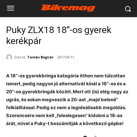
Puky ZLX18 18”-os gyerek
kerékpár
Szerző:
Tamás Bognár
2017.04.11.
A 18”-os gyerekbringa kategória itthon nem túlzottan
ismert, pedig nagyon jó alternatívát kínál a 16”-os és a
20”-os gyerekbringák között. Mert ott (is) elég nagy az
ugrás, és sokan megveszik a 20-ast „majd belenő”
felkiálltással. Pedig ez nem a legideálisabb megoldás.
Szerencsére nem kell „feleslegesen” kidobni a 18-as
árát, mivel a Puky-t beszámítják a következő gépbe!