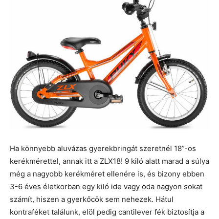
Ha könnyebb aluvázas gyerekbringát szeretnél 18”-os
kerékmérettel, annak itt a ZLX18! 9 kiló alatt marad a súlya
még a nagyobb kerékméret ellenére is, és bizony ebben
3-6 éves életkorban egy kiló ide vagy oda nagyon sokat
számít, hiszen a gyerkőcök sem nehezek. Hátul
kontraféket találunk, elöl pedig cantilever fék biztosítja a