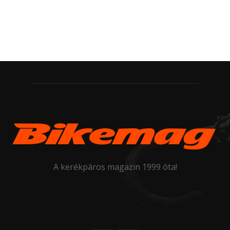
A kerékpáros magazin 1999 óta!