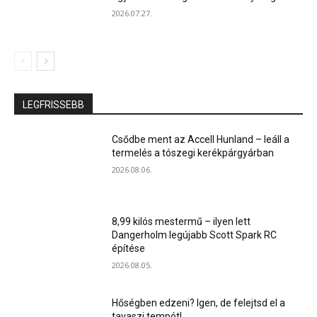
2026.07.27.
LEGFRISSEBB
Csődbe ment az Accell Hunland – leáll a
termelés a tószegi kerékpárgyárban
2026.08.06.
8,99 kilós mestermű – ilyen lett
Dangerholm legújabb Scott Spark RC
építése
2026.08.05.
Hőségben edzeni? Igen, de felejtsd el a
tavaszi tempót!