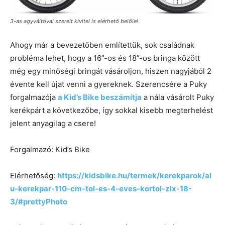
3-as agyváltóval szerelt kivitel is elérhető belőle!
Ahogy már a bevezetőben említettük, sok családnak
probléma lehet, hogy a 16”-os és 18”-os bringa között
még egy minőségi bringát vásároljon, hiszen nagyjából 2
évente kell újat venni a gyereknek. Szerencsére a Puky
forgalmazója
a Kid’s Bike beszámítja
a nála vásárolt Puky
kerékpárt a következőbe, így sokkal kisebb megterhelést
jelent anyagilag a csere!
Forgalmazó: Kid’s Bike
Elérhetőség:
https://kidsbike.hu/termek/kerekparok/al
u-kerekpar-110-cm-tol-es-4-eves-kortol-zlx-18-
3/#prettyPhoto