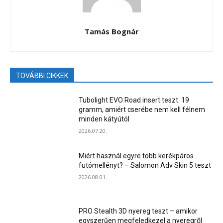
Tamás Bognár
TOVÁBBI CIKKEK
Tubolight EVO Road insert teszt: 19
gramm, amiért cserébe nem kell félnem
minden kátyútól
2026.07.20.
Miért használ egyre több kerékpáros
futómellényt? – Salomon Adv Skin 5 teszt
2026.08.01.
PRO Stealth 3D nyereg teszt – amikor
egyszerűen megfeledkezel a nyeregről