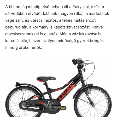
A biztonság mindig első helyen áll a Puky-nál, ezért a
sárvédőkön élvédőt találunk (nagyon ritka), a markolatok
vége zárt, és ütéscsillapítós, a teljes hajtásláncot
beburkolták, a kormány is kapott szivacsozást, illetve
macskaszemekkel is ellátták. Még a váz lakkozása is
karcolásálló, hiszen az ilyen minőségű gyerekbringák
mindig örökölhetők.