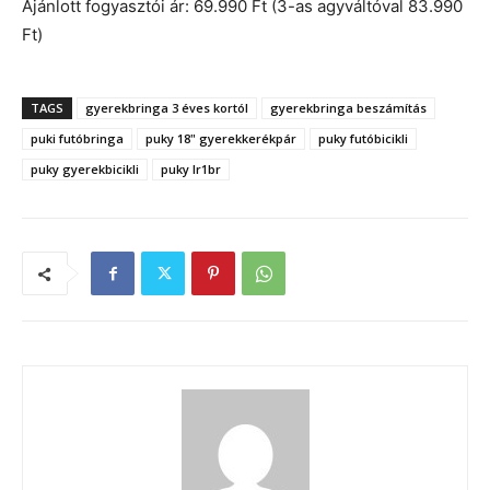
Ajánlott fogyasztói ár: 69.990 Ft (3-as agyváltóval 83.990
Ft)
TAGS
gyerekbringa 3 éves kortól
gyerekbringa beszámítás
puki futóbringa
puky 18" gyerekkerékpár
puky futóbicikli
puky gyerekbicikli
puky lr1br