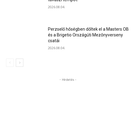
2026.08.04.
Perzselő hőségben dőltek el a Masters OB
és a Brigetio Országúti Mezőnyverseny
csatái
2026.08.04.
- Hirdetés -