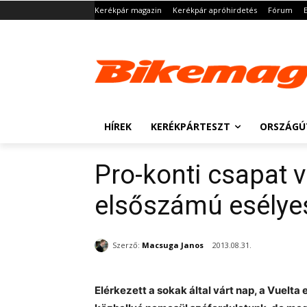
Kerékpár magazin
Kerékpár apróhirdetés
Fórum
HÍREK
KERÉKPÁRTESZT
ORSZÁGÚ
Pro-konti csapat v
elsőszámú esélye
Szerző:
Macsuga Janos
2013.08.31.
Elérkezett a sokak által várt nap, a Vuelta