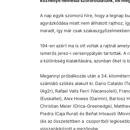
közhellyé nemesül szófordulatunk, de meg
A nap egyik szomorú híre, hogy a tegnap bu
agyrázkódása miatt nem állhatott rajthoz, 
maradt, így már csak szakaszgyőzelmekben
194-en azért ma is ott voltak a rajtnál am
ismerős jerez-i versenypályán tartottak. A 
a különbség kialakítására, azonban őket is 
Megannyi próbálkozás után a 34. kilométern
számláló szökés alakult ki. Dario Cataldo 
(Ag2r), Rafael Valls Ferri (Vacansoleil), Fra
(Euskaltel), Alex Howes (Garmin), Bartosz 
Christian Meier (Orica-Greenedge), Matthe
Piedra (Caja Rural) és Beñat Intxausti (Movi
(és az összetettben a csoportból legkiseb
visszazárkózott a mezőnybe.