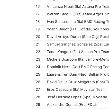
16
Vincenzo Nibali (Ita) Astana Pro Te
17
Warren Barguil (Fra) Team Argos-S
18
Ivan Santaromita (Ita) BMC Racing 
19
Yoann Bagot (Fra) Cofidis, Solutions
20
David Arroyo Duran (Spa) Caja Rur
21
Samuel Sanchez Gonzalez (Spa) Eus
22
Tanel Kangert (Est) Astana Pro Tea
23
Michele Scarponi (Ita) Lampre-Meri
24
Dominik Nerz (Ger) BMC Racing Te
25
Laurens Ten Dam (Ned) Belkin Pro 
26
David De La Cruz Melgarejo (Spa)
27
Eros Capecchi (Ita) Movistar Team
28
José Herrada Lopez (Spa) Movistar
29
Alexandre Geniez (Fra) FDJ.fr