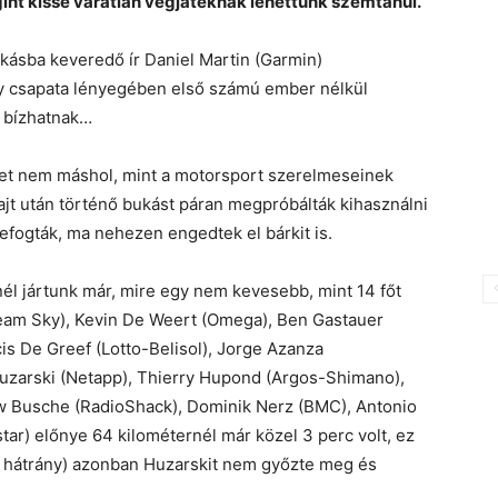
int kissé váratlan végjátéknak lehettünk szemtanúi.
kásba keveredő ír Daniel Martin (Garmin)
így csapata lényegében első számú ember nélkül
 bízhatnak…
elyet nem máshol, mint a motorsport szerelmeseinek
rajt után történő bukást páran megpróbálták kihasználni
befogták, ma nehezen engedtek el bárkit is.
él jártunk már, mire egy nem kevesebb, mint 14 főt
(Team Sky), Kevin De Weert (Omega), Ben Gastauer
ncis De Greef (Lotto-Belisol), Jorge Azanza
Huzarski (Netapp), Thierry Hupond (Argos-Shimano),
w Busche (RadioShack), Dominik Nerz (BMC), Antonio
star) előnye 64 kilométernél már közel 3 perc volt, ez
b hátrány) azonban Huzarskit nem győzte meg és