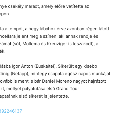
nye csekély maradt, amely előre vetítette az
apon.
ta a tempót, a hegy lábához érve azonban régen látott
ncellara jelent meg a színen, aki annak rendje és
zámát (sőt, Mollema és Kreuziger is leszakadt), a
ék.
dásba Igor Anton (Euskaltel). Sikerült egy kisebb
König (Netapp), mintegy csapata egész napos munkáját
vább is ment, s bár Daniel Moreno nagyot hajrázott
t, mellyel pályafutása első Grand Tour
atának első sikerét is jelentette.