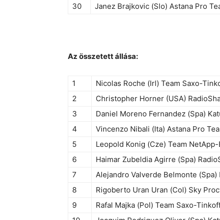
30
Janez Brajkovic (Slo) Astana Pro T
Az összetett állása:
1
Nicolas Roche (Irl) Team Saxo-Tinko
2
Christopher Horner (USA) RadioSh
3
Daniel Moreno Fernandez (Spa) Ka
4
Vincenzo Nibali (Ita) Astana Pro Te
5
Leopold Konig (Cze) Team NetApp-
6
Haimar Zubeldia Agirre (Spa) Radi
7
Alejandro Valverde Belmonte (Spa)
8
Rigoberto Uran Uran (Col) Sky Proc
9
Rafal Majka (Pol) Team Saxo-Tinkof