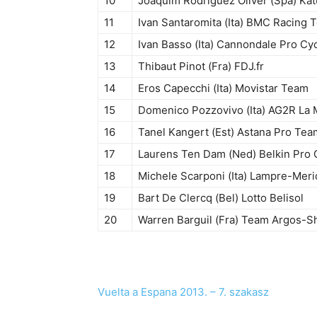
10
Joaquim Rodriguez Oliver (Spa) Ka
11
Ivan Santaromita (Ita) BMC Racing 
12
Ivan Basso (Ita) Cannondale Pro Cy
13
Thibaut Pinot (Fra) FDJ.fr
14
Eros Capecchi (Ita) Movistar Team
15
Domenico Pozzovivo (Ita) AG2R La 
16
Tanel Kangert (Est) Astana Pro Tea
17
Laurens Ten Dam (Ned) Belkin Pro 
18
Michele Scarponi (Ita) Lampre-Meri
19
Bart De Clercq (Bel) Lotto Belisol
20
Warren Barguil (Fra) Team Argos-
Vuelta a Espana 2013. – 7. szakasz