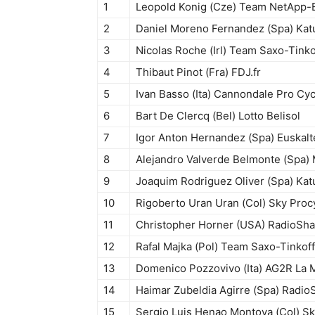
1
Leopold Konig (Cze) Team NetApp-
2
Daniel Moreno Fernandez (Spa) Kat
3
Nicolas Roche (Irl) Team Saxo-Tinko
4
Thibaut Pinot (Fra) FDJ.fr
5
Ivan Basso (Ita) Cannondale Pro Cyc
6
Bart De Clercq (Bel) Lotto Belisol
7
Igor Anton Hernandez (Spa) Euskalt
8
Alejandro Valverde Belmonte (Spa)
9
Joaquim Rodriguez Oliver (Spa) Kat
10
Rigoberto Uran Uran (Col) Sky Proc
11
Christopher Horner (USA) RadioSh
12
Rafal Majka (Pol) Team Saxo-Tinkoff
13
Domenico Pozzovivo (Ita) AG2R La 
14
Haimar Zubeldia Agirre (Spa) Radi
15
Sergio Luis Henao Montoya (Col) Sk