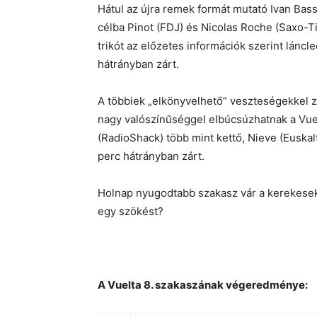
Hátul az újra remek formát mutató Ivan Bas
célba Pinot (FDJ) és Nicolas Roche (Saxo-Ti
trikót az előzetes információk szerint láncl
hátrányban zárt.
A többiek „elkönyvelhető” veszteségekkel zá
nagy valószínűséggel elbúcsúzhatnak a Vuel
(RadioShack) több mint kettő, Nieve (Euskal
perc hátrányban zárt.
Holnap nyugodtabb szakasz vár a kerekese
egy szökést?
A Vuelta 8. szakaszának végeredménye: