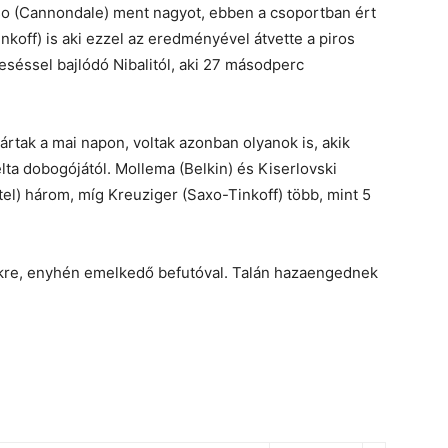
so (Cannondale) ment nagyot, ebben a csoportban ért
nkoff) is aki ezzel az eredményével átvette a piros
eeséssel bajlódó Nibalitól, aki 27 másodperc
rtak a mai napon, voltak azonban olyanok is, akik
ta dobogójától. Mollema (Belkin) és Kiserlovski
tel) három, míg Kreuziger (Saxo-Tinkoff) több, mint 5
kre, enyhén emelkedő befutóval. Talán hazaengednek