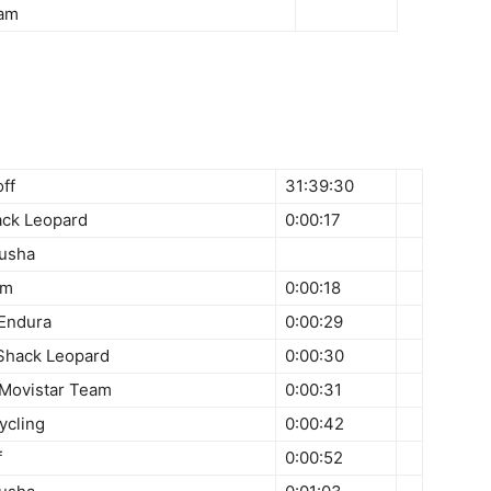
eam
ff
31:39:30
ack Leopard
0:00:17
tusha
am
0:00:18
Endura
0:00:29
oShack Leopard
0:00:30
 Movistar Team
0:00:31
ycling
0:00:42
f
0:00:52