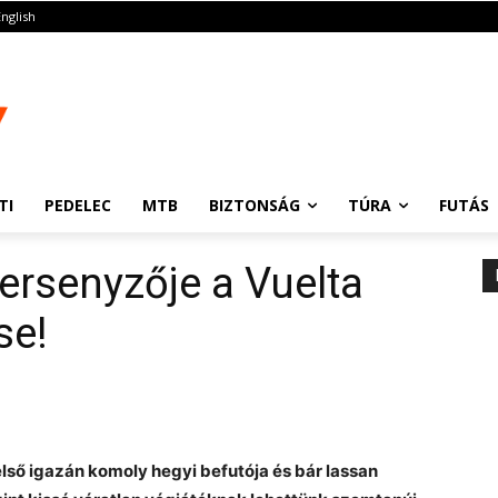
English
TI
PEDELEC
MTB
BIZTONSÁG
TÚRA
FUTÁS
ersenyzője a Vuelta
se!
 első igazán komoly hegyi befutója és bár lassan