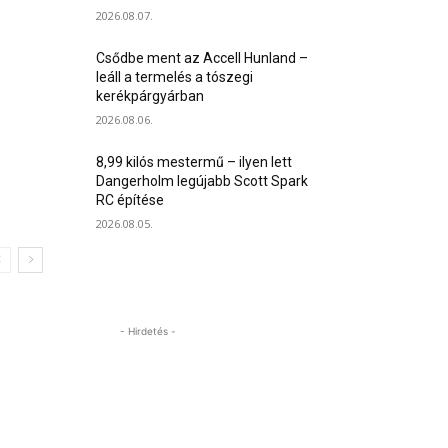
2026.08.07.
Csődbe ment az Accell Hunland –
leáll a termelés a tószegi
kerékpárgyárban
2026.08.06.
8,99 kilós mestermű – ilyen lett
Dangerholm legújabb Scott Spark
RC építése
2026.08.05.
- Hirdetés -