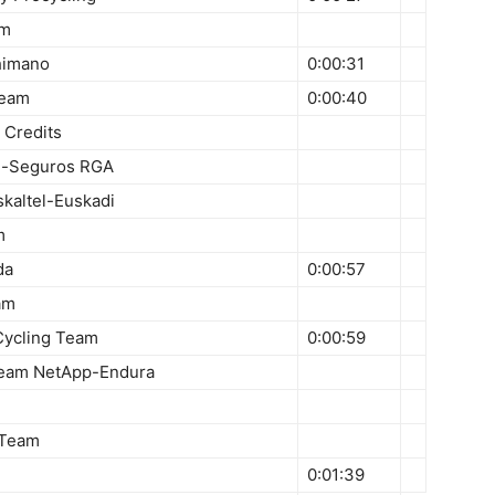
am
himano
0:00:31
Team
0:00:40
 Credits
al-Seguros RGA
kaltel-Euskadi
m
da
0:00:57
am
Cycling Team
0:00:59
 Team NetApp-Endura
 Team
0:01:39