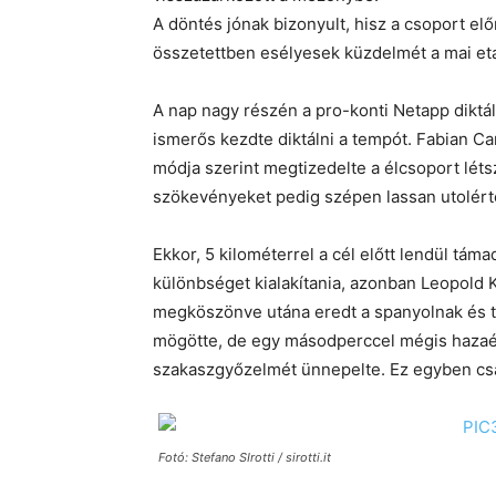
A döntés jónak bizonyult, hisz a csoport elő
összetettben esélyesek küzdelmét a mai et
A nap nagy részén a pro-konti Netapp diktál
ismerős kezdte diktálni a tempót. Fabian Ca
módja szerint megtizedelte a élcsoport léts
szökevényeket pedig szépen lassan utolért
Ekkor, 5 kilométerrel a cél előtt lendül táma
különbséget kialakítania, azonban Leopold 
megköszönve utána eredt a spanyolnak és to
mögötte, de egy másodperccel mégis hazaér
szakaszgyőzelmét ünnepelte. Ez egyben csap
Fotó: Stefano SIrotti / sirotti.it