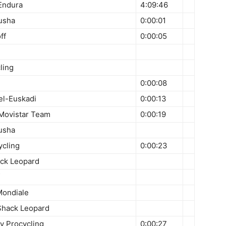
Endura
4:09:46
usha
0:00:01
ff
0:00:05
ling
0:00:08
el-Euskadi
0:00:13
 Movistar Team
0:00:19
usha
ycling
0:00:23
ack Leopard
Mondiale
oShack Leopard
y Procycling
0:00:27