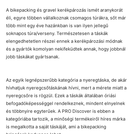
A bikepacking és gravel kerékpározás ismét aranykorát
éli, egyre többen vállalkoznak csomagos túrákra, sőt már
több mint egy éve hazánkban is van ilyen jellegű
soknapos túra/verseny. Természetesen a táskák
elengedhetetlen részei ennek a kerékpározási módnak
és a gyártók komolyan nekifeküdtek annak, hogy jobbnál
jobb táskákat gyártsanak.
Az egyik legnépszerűbb kategória a nyeregtáska, de akár
hívhatjuk nyeregcsőtáskának hívni, mert a mérete miatt a
nyeregcsőre is rögzül. Ezek a táskák általában óriási
befogadóképességgel rendelkeznek, mindent elnyelnek
és többnyire egyterűek. A PRO Discover is ebben a
kategóriába tartozik, a minőségi termékeiről híres márka
is megalkotta a saját táskáját, ami a bikepacking