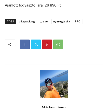
Ajánlott fogyasztói ára: 26 890 Ft
TAGS
bikepacking
gravel
nyeregtáska
PRO
Márkus János