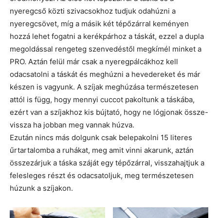
nyeregcső közti szivacsokhoz tudjuk odahúzni a
nyeregcsövet, míg a másik két tépőzárral keményen
hozzá lehet fogatni a kerékpárhoz a táskát, ezzel a dupla
megoldással rengeteg szenvedéstől megkímél minket a
PRO. Aztán felül már csak a nyeregpálcákhoz kell
odacsatolni a táskát és meghúzni a hevedereket és már
készen is vagyunk. A szíjak meghúzása természetesen
attól is függ, hogy mennyi cuccot pakoltunk a táskába,
ezért van a szíjakhoz kis bújtató, hogy ne lógjonak össze-
vissza ha jobban meg vannak húzva.
Ezután nincs más dolgunk csak belepakolni 15 literes
űrtartalomba a ruhákat, meg amit vinni akarunk, aztán
összezárjuk a táska száját egy tépőzárral, visszahajtjuk a
felesleges részt és odacsatoljuk, meg természetesen
húzunk a szíjakon.