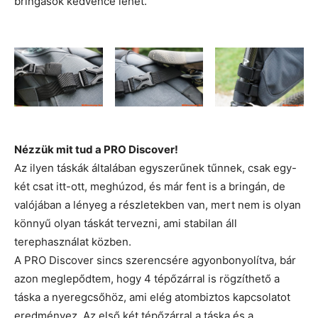
bringások kedvence lehet.
Nézzük mit tud a PRO Discover!
Az ilyen táskák általában egyszerűnek tűnnek, csak egy-
két csat itt-ott, meghúzod, és már fent is a bringán, de
valójában a lényeg a részletekben van, mert nem is olyan
könnyű olyan táskát tervezni, ami stabilan áll
terephasználat közben.
A PRO Discover sincs szerencsére agyonbonyolítva, bár
azon meglepődtem, hogy 4 tépőzárral is rögzíthető a
táska a nyeregcsőhöz, ami elég atombiztos kapcsolatot
eredményez. Az első két tépőzárral a táska és a