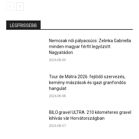
LEGFRISSEBB
Nemcsak női pályacsúcs: Zelinka Gabriella
minden magyar férfit legyőzött
Nagyatádon
2026.08.09.
Tour de Mátra 2026: fejlődő szervezés,
kemény mászások és igazi granfondós
hangulat
2026.08.08.
BILO.gravel ULTRA: 210 kilométeres gravel
kihívás vár Horvátországban
2026.08.07.