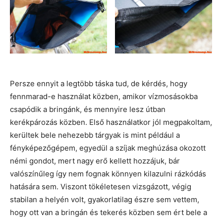
Persze ennyit a legtöbb táska tud, de kérdés, hogy
fennmarad-e használat közben, amikor vízmosásokba
csapódik a bringánk, és mennyire lesz útban
kerékpározás közben. Első használatkor jól megpakoltam,
kerültek bele nehezebb tárgyak is mint például a
fényképezőgépem, egyedül a szíjak meghúzása okozott
némi gondot, mert nagy erő kellett hozzájuk, bár
valószínűleg így nem fognak könnyen kilazulni rázkódás
hatására sem. Viszont tökéletesen vizsgázott, végig
stabilan a helyén volt, gyakorlatilag észre sem vettem,
hogy ott van a bringán és tekerés közben sem ért bele a