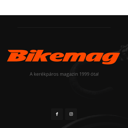
A kerékpáros magazin 1999 óta!