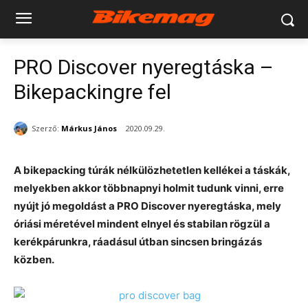
PRO Discover nyeregtáska –
Bikepackingre fel
Szerző:
Márkus János
2020.09.29.
A bikepacking túrák nélkülözhetetlen kellékei a táskák,
melyekben akkor többnapnyi holmit tudunk vinni, erre
nyújt jó megoldást a PRO Discover nyeregtáska, mely
óriási méretével mindent elnyel és stabilan rögzül a
kerékpárunkra, ráadásul útban sincsen bringázás
közben.