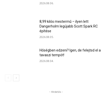
2026.08.06.
8,99 kilós mestermű – ilyen lett
Dangerholm legújabb Scott Spark RC
építése
2026.08.05.
Hőségben edzeni? Igen, de felejtsd el a
tavaszi tempót!
2026.08.04.
- Hirdetés -