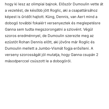
hogy ki lesz az olimpiai bajnok. Először Dumoulin vette át
a vezetést, de később jött Roglic, aki a csapattársához
képest is űridőt hajtott. Küng, Dennis, van Aert mind a
dobogó további fokaiért versenyeztek és meglepetésre
Ganna sem tudta megszorongatni a szlovént. Végül
szoros eredménnyel, de Dumoulin szerezte meg az
ezüstöt Rohan Dennis előtt, aki jövőre már Roglic és
Dumoulin mellett a Jumbo-Vismát fogja erősíteni. A
verseny szorosságát jól mutatja, hogy Ganna csupán 2
másodperccel csúszott le a dobogóról.