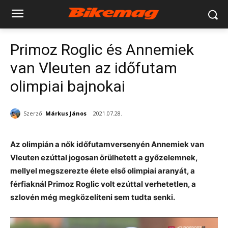
Primoz Roglic és Annemiek
van Vleuten az időfutam
olimpiai bajnokai
Szerző:
Márkus János
2021.07.28.
Az olimpián a nők időfutamversenyén Annemiek van
Vleuten ezúttal jogosan örülhetett a győzelemnek,
mellyel megszerezte élete első olimpiai aranyát, a
férfiaknál Primoz Roglic volt ezúttal verhetetlen, a
szlovén még megközelíteni sem tudta senki.