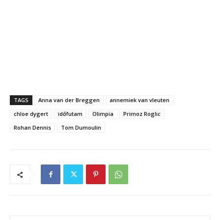
TAGS
Anna van der Breggen
annemiek van vleuten
chloe dygert
időfutam
Olimpia
Primoz Roglic
Rohan Dennis
Tom Dumoulin