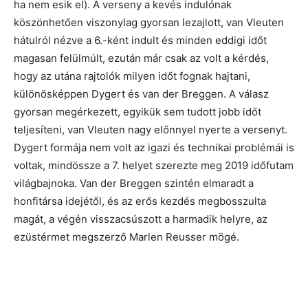
ha nem esik el). A verseny a kevés indulónak
köszönhetően viszonylag gyorsan lezajlott, van Vleuten
hátulról nézve a 6.-ként indult és minden eddigi időt
magasan felülmúlt, ezután már csak az volt a kérdés,
hogy az utána rajtolók milyen időt fognak hajtani,
különösképpen Dygert és van der Breggen. A válasz
gyorsan megérkezett, egyikük sem tudott jobb időt
teljesíteni, van Vleuten nagy előnnyel nyerte a versenyt.
Dygert formája nem volt az igazi és technikai problémái is
voltak, mindössze a 7. helyet szerezte meg 2019 időfutam
világbajnoka. Van der Breggen szintén elmaradt a
honfitársa idejétől, és az erős kezdés megbosszulta
magát, a végén visszacsúszott a harmadik helyre, az
ezüstérmet megszerző Marlen Reusser mögé.