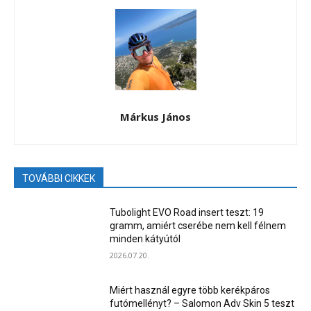
Márkus János
TOVÁBBI CIKKEK
Tubolight EVO Road insert teszt: 19
gramm, amiért cserébe nem kell félnem
minden kátyútól
2026.07.20.
Miért használ egyre több kerékpáros
futómellényt? – Salomon Adv Skin 5 teszt