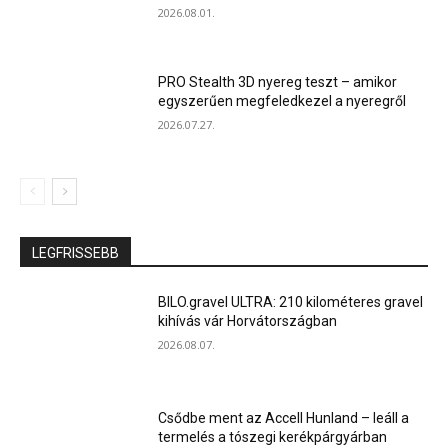
2026.08.01.
PRO Stealth 3D nyereg teszt – amikor
egyszerűen megfeledkezel a nyeregről
2026.07.27.
LEGFRISSEBB
BILO.gravel ULTRA: 210 kilométeres gravel
kihívás vár Horvátországban
2026.08.07.
Csődbe ment az Accell Hunland – leáll a
termelés a tószegi kerékpárgyárban