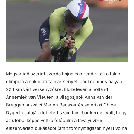
Magyar idő szerint szerda hajnalban rendezték a tokiói
olimpián a nők időfutamversenyét, ahol dombos pályán
22,1 km várt versenyzőkre. Előzetesen a holland
Annemiek van Vleuten, a világbajnok Anna van der
Breggen, a svájci Marlen Reusser és amerikai Chloe
Dygert csatájára lehetett számítani, bár kérdés volt, hogy
az utóbbi képes volt-e felépülni a tavalyi vb-n
elszenvedett bukásából (amit toronymagasan nyert volna