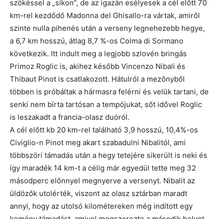
szökéssel a „síkon”, de az igazán esélyesek a cél előtt 70
km-rel kezdődő Madonna del Ghisallo-ra vártak, amiről
szinte nulla pihenés után a verseny legnehezebb hegye,
a 6,7 km hosszú, átlag 8,7 %-os Colma di Sormano
következik. Itt indult meg a legjobb szlovén bringás
Primoz Roglic is, akihez később Vincenzo Nibali és
Thibaut Pinot is csatlakozott. Hátulról a mezőnyből
többen is próbáltak a hármasra felérni és velük tartani, de
senki nem bírta tartósan a tempójukat, sőt idővel Roglic
is leszakadt a francia-olasz duóról.
A cél előtt kb 20 km-rel található 3,9 hosszú, 10,4%-os
Civiglio-n Pinot meg akart szabadulni Nibalitól, ami
többszöri támadás után a hegy tetejére sikerült is neki és
így maradék 14 km-t a célig már egyedül tette meg 32
másodperc előnnyel megnyerve a versenyt. Nibalit az
üldözők utolérték, viszont az olasz sztárban maradt
annyi, hogy az utolsó kilométereken még indított egy
kemény támadást, amivel megszerezte a második helyet.