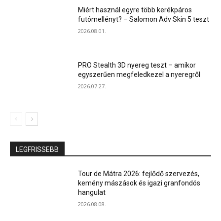
Miért használ egyre több kerékpáros
futómellényt? – Salomon Adv Skin 5 teszt
2026.08.01.
PRO Stealth 3D nyereg teszt – amikor
egyszerűen megfeledkezel a nyeregről
2026.07.27.
LEGFRISSEBB
Tour de Mátra 2026: fejlődő szervezés,
kemény mászások és igazi granfondós
hangulat
2026.08.08.