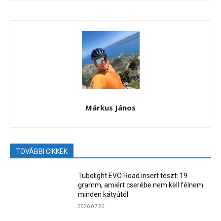
Márkus János
TOVÁBBI CIKKEK
Tubolight EVO Road insert teszt: 19
gramm, amiért cserébe nem kell félnem
minden kátyútól
2026.07.20.