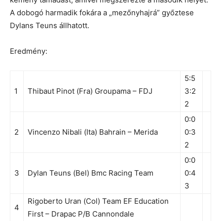
A dobogó harmadik fokára a „mezőnyhajrá” győztese
Dylans Teuns állhatott.
Eredmény:
5:5
1
Thibaut Pinot (Fra) Groupama – FDJ
3:2
2
0:0
2
Vincenzo Nibali (Ita) Bahrain – Merida
0:3
2
0:0
3
Dylan Teuns (Bel) Bmc Racing Team
0:4
3
Rigoberto Uran (Col) Team EF Education
4
First – Drapac P/B Cannondale