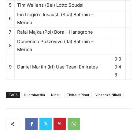
5
Tim Wellens (Bel) Lotto Soudal
Ion Izagirre Insausti (Spa) Bahrain –
6
Merida
7
Rafal Majka (Pol) Bora – Hansgrohe
Domenico Pozzovivo (Ita) Bahrain –
8
Merida
0:0
9
Daniel Martin (Irl) Uae Team Emirates
0:4
8
TAGS
Il Lombardia
Nibali
Thibaut Pinot
Vincenzo Nibali