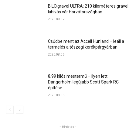
BILO.gravel ULTRA: 210 kilométeres gravel
kihívás vár Horvátországban
2026.08.07.
Csődbe ment az Accell Hunland – leáll a
termelés a tószegi kerékpárgyárban
2026.08.06.
8,99 kilós mestermű – ilyen lett
Dangerholm legújabb Scott Spark RC
építése
2026.08.05.
- Hirdetés -