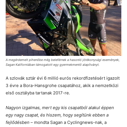
A megérdemelt pihenőbe még beleférnek a hasonló jótékonysági események,
Sagan Kaliforniában támogatott egy gyermekmentő alapítványt.
A szlovák sztár évi 6 millió eurós rekordfizetésért igazolt
3 évre a Bora-Hansgrohe csapatához, akik a nemzetközi
első osztályba tartanak 2017-re.
Nagyon izgalmas, mert egy kis csapatból alakul éppen
egy nagy csapat, és hiszem, hogy segítünk ebben a
fejlődésben
– mondta Sagan a Cyclingnews-nak, a