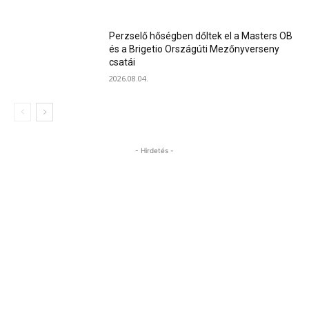
Perzselő hőségben dőltek el a Masters OB
és a Brigetio Országúti Mezőnyverseny
csatái
2026.08.04.
- Hirdetés -