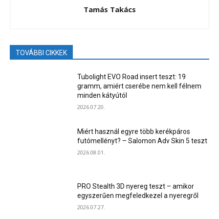
Tamás Takács
TOVÁBBI CIKKEK
Tubolight EVO Road insert teszt: 19
gramm, amiért cserébe nem kell félnem
minden kátyútól
2026.07.20.
Miért használ egyre több kerékpáros
futómellényt? – Salomon Adv Skin 5 teszt
2026.08.01.
PRO Stealth 3D nyereg teszt – amikor
egyszerűen megfeledkezel a nyeregről
2026.07.27.