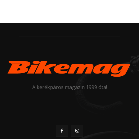
A kerékpáros magazin 1999 óta!