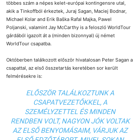
többes szám a népes kelet-európai kontingensre utal,
akik a Tinkoffból érkeztek, Juraj Sagan, Maciej Bodnar,
Michael Kolar and Erik Baška Rafal Majka, Pawel
Poljanski, valamint Jay McCarthy is a feloszló WorldTour
gárdából igazolt át a (minden bizonnyal) új német
WorldTour csapatba.
Októberben találkozott először hivatalosan Peter Sagan a
csapattal, az első összetartás keretében sor került
felmérésekre is:
ELŐSZÖR TALÁLKOZTUNK A
CSAPATVEZETŐKKEL, A
SZEMÉLYZETTEL ÉS MINDEN
RENDBEN VOLT, NAGYON JÓK VOLTAK
AZ ELSŐ BENYOMÁSAIM, VÁRJUK AZ
ELSŐ EDZŐTÁBORT. MIVEL SOKAN