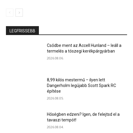
LEGFRISSEBB
Csődbe ment az Accell Hunland – leáll a
termelés a tószegi kerékpárgyárban
2026.08.06.
8,99 kilós mestermű – ilyen lett
Dangerholm legújabb Scott Spark RC
építése
2026.08.05.
Hőségben edzeni? Igen, de felejtsd el a
tavaszi tempót!
2026.08.04.